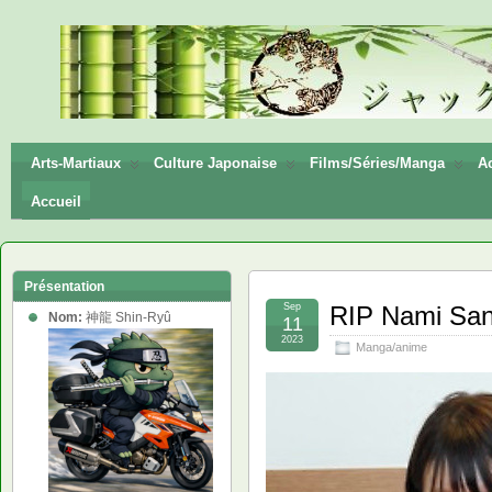
神龍
Shin-
Ryū
Arts-Martiaux
Culture Japonaise
Films/Séries/Manga
Ac
Accueil
Présentation
Sep
RIP Nami Sa
Nom:
神龍 Shin-Ryû
11
2023
Manga/anime