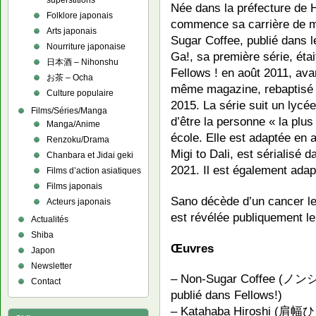
superstitions
Née dans la préfecture de 
Folklore japonais
commence sa carrière de m
Arts japonais
Sugar Coffee, publié dans
Nourriture japonaise
Ga!, sa première série, étai
日本酒 – Nihonshu
Fellows ! en août 2011, avan
お茶 – Ocha
même magazine, rebaptisé 
Culture populaire
2015. La série suit un lyc
Films/Séries/Manga
d’être la personne « la plus
Manga/Anime
école. Elle est adaptée en
Renzoku/Drama
Migi to Dali, est sérialisé
Chanbara et Jidai geki
2021. Il est également ada
Films d’action asiatiques
Films japonais
Sano décède d’un cancer le
Acteurs japonais
est révélée publiquement le
Actualités
Shiba
Œuvres
Japon
Newsletter
– Non-Sugar Coffee (ノ
Contact
publié dans Fellows!)
– Katahaba Hiroshi (肩幅ひろ