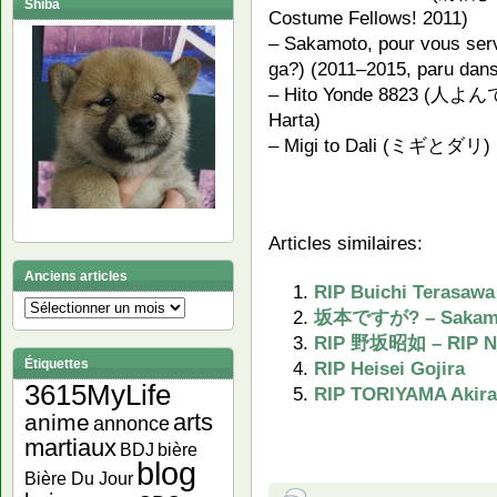
Shiba
Costume Fellows! 2011)
– Sakamoto, pour vous s
ga?) (2011–2015, paru dans
– Hito Yonde 8823 (人よんで8
Harta)
– Migi to Dali (ミギとダリ) (
Articles similaires:
Anciens articles
RIP Buichi Terasawa
Anciens
坂本ですが? – Sakamo
articles
RIP 野坂昭如 – RIP No
Étiquettes
RIP Heisei Gojira
3615MyLife
RIP TORIYAMA Akira
arts
anime
annonce
martiaux
bière
BDJ
blog
Bière Du Jour