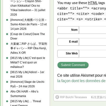
ーション – Crayon Shin-
You may use these
HTML
tags 
chan Kikikaikai! Ora no
<abbr title=""> <acron
Yōkai bakeshon – 31 juillet
cite=""> <cite> <code>
2026
cite=""> <s> <strike> 
[Annonce] 大相撲パリ公演 –
Sumo-Kōen de Paris – 13 et
14 juin 2026
Nom
[Coup de Coeur] Dave The
Diver
E-mail
大葉健二RIP さらば、宇宙刑
事ギャバン – RIP Ōba Kenji,
Adieu X-OR
Site Web
[3615 My Life] C’est quoi le
Métal? C’est quoi un
métaleux?
[3615 My Life] Adios! – 1er
Ce site utilise Akismet pour r
mai 2026
la façon dont les données de
[Annonce] Stage de Uechi-
Ryû – 24 mai 2026
Afro ON HAIR – Afro’s
Sumomania
RIP Buichi Terasawa
転生貴族の異世界
[3615 My Life] … Threat
Level Demon