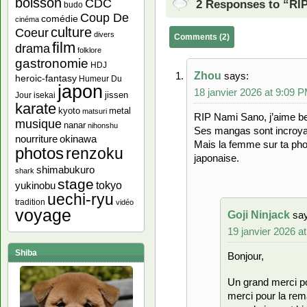
boisson
CDC
2 Responses to “RI
budo
Coup De
comédie
cinéma
culture
Coeur
divers
Comments (2)
film
drama
folklore
gastronomie
HDJ
Zhou
says:
heroic-fantasy
Humeur Du
japon
18 janvier 2026 at 9:09 
jissen
Jour
isekai
karate
kyoto
metal
matsuri
RIP Nami Sano, j’aime b
musique
nanar
nihonshu
Ses mangas sont incroya
nourriture
okinawa
Mais la femme sur ta ph
photos
renzoku
japonaise.
shimabukuro
shark
stage
yukinobu
tokyo
uechi-ryu
tradition
vidéo
voyage
Goji Ninjack
sa
19 janvier 2026 a
Shiba
Bonjour,
Un grand merci p
merci pour la rem