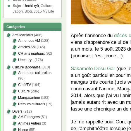
Sujet:
Uechi-ryû
, Culture,
Japon, Blog, 3615 My Life
Catégories
Après l’annonce du
décès d
Arts Martiaux
(406)
Annonces AM
(128)
viens d’apprendre celui de
Articles AM
(145)
a un mois, le 5 août 2023 
CR arts martiaux
(92)
(punaise, c’est jeune…).
Uechi-ryu
(176)
Culture japonaise
(810)
Sakamoto Desu Ga!
(que je
Annonces culturelles
a un goût particulier pour m
(96)
mangas très courte (trois vo
Ciné/TV
(194)
connu avant l’anime. Manga 
Culture
(296)
2014, alors que j’ai vu l’ani
Manga/anime
(183)
jamais autant rit avec un m
Retours culturels
(19)
fasse une chronique un de 
Divers
(212)
AM Etrangers
(51)
Je me rappelle pour Gon, que
Animes Autres
(3)
de l’amphithéâtre lorsque 
Nanar
(55)