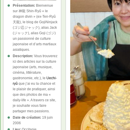
Présentation:
Bienvenue
sur 神龍 Shin-Ryû « le
dragon divin » (ex-Ten-Ryû
天龍), le blog de GojiNinjack
(ゴジ忍ジャック), alias Jack
(ジャック), alias Goji (ゴジ)
un passionné de culture
japonaise et d’arts martiaux
asiatiques.
Description:
Vous trouverez
ici des articles sur la culture
japonaise (arts, musique,
cinéma, littérature,
gastronomie, etc.), le
Uechi-
ryû
que j’ai eu la chance et
le plaisir de pratiquer, ainsi
que des photos de ma «
daily-life ». A travers ce site,
je souhaite vous faire
partager mes passions.
Date de création:
19 juin
2006
Lieu:
Occitanie