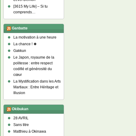
[3615 My Life] – Si tu
comprends…
Ganbatte
La motivation à une heure
La chance ! 🍀
Gakkun
Le Japon, royaume de la
politesse : entre respect
codifié et générosité du
cœur
La Mystification dans les Arts
Martiaux : Entre Héritage et
Illusion
Okibukan
28 AVRIL
Sans titre
Matthieu à Okinawa