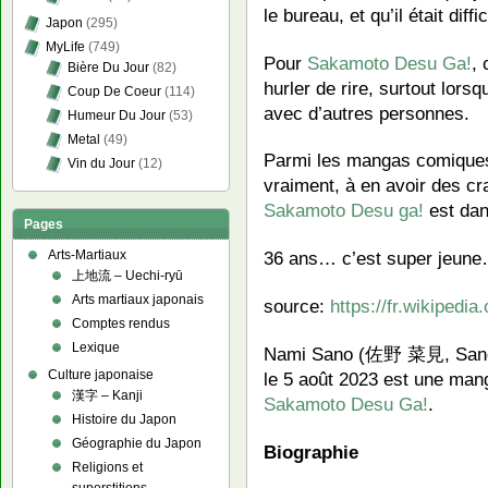
le bureau, et qu’il était diffi
Japon
(295)
MyLife
(749)
Pour
Sakamoto Desu Ga!
, 
Bière Du Jour
(82)
hurler de rire, surtout lorsq
Coup De Coeur
(114)
avec d’autres personnes.
Humeur Du Jour
(53)
Metal
(49)
Parmi les mangas comiques q
Vin du Jour
(12)
vraiment, à en avoir des c
Sakamoto Desu ga!
est dan
Pages
Arts-Martiaux
36 ans… c’est super jeune…
上地流 – Uechi-ryū
Arts martiaux japonais
source:
https://fr.wikipedi
Comptes rendus
Lexique
Nami Sano (佐野 菜見, Sano N
Culture japonaise
le 5 août 2023 est une man
漢字 – Kanji
Sakamoto Desu Ga!
.
Histoire du Japon
Géographie du Japon
Biographie
Religions et