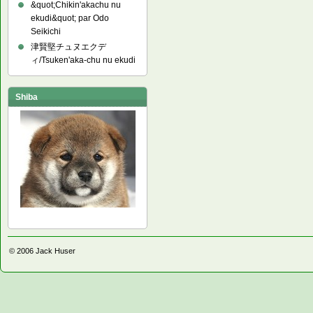
&quot;Chikin'akachu nu
ekudi&quot; par Odo
Seikichi
津賢堅チュヌエクデ
ィ/Tsuken'aka-chu nu ekudi
Shiba
© 2006
Jack Huser