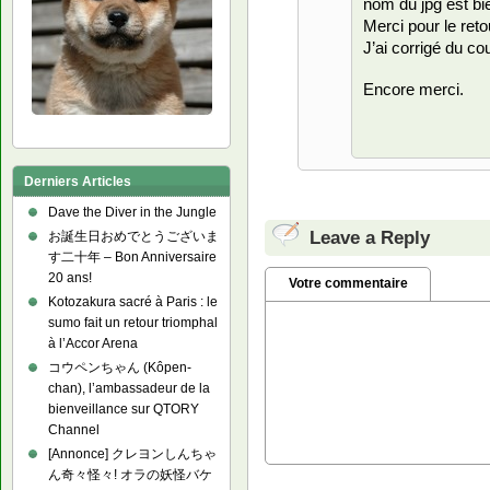
nom du jpg est bi
Merci pour le reto
J’ai corrigé du co
Encore merci.
Derniers Articles
Dave the Diver in the Jungle
Leave a Reply
お誕生日おめでとうございま
す二十年 – Bon Anniversaire
20 ans!
Votre commentaire
Kotozakura sacré à Paris : le
sumo fait un retour triomphal
à l’Accor Arena
コウペンちゃん (Kôpen-
chan), l’ambassadeur de la
bienveillance sur QTORY
Channel
[Annonce] クレヨンしんちゃ
ん奇々怪々! オラの妖怪バケ