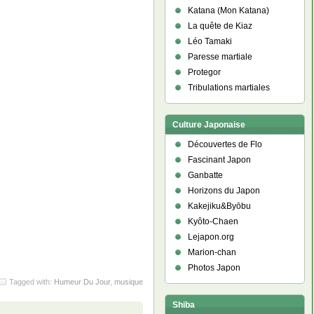
Katana (Mon Katana)
La quête de Kiaz
Léo Tamaki
Paresse martiale
Protegor
Tribulations martiales
Culture Japonaise
Découvertes de Flo
Fascinant Japon
Ganbatte
Horizons du Japon
Kakejiku&Byōbu
Kyôto-Chaen
Lejapon.org
Marion-chan
Photos Japon
Tagged with:
Humeur Du Jour
,
musique
Shiba