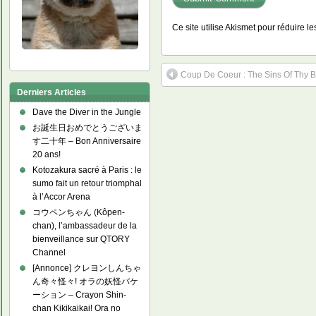
Ce site utilise Akismet pour réduire l
Coup De Coeur : The Sins Of Thy 
Derniers Articles
Dave the Diver in the Jungle
お誕生日おめでとうございま
す二十年 – Bon Anniversaire
20 ans!
Kotozakura sacré à Paris : le
sumo fait un retour triomphal
à l’Accor Arena
コウペンちゃん (Kôpen-
chan), l’ambassadeur de la
bienveillance sur QTORY
Channel
[Annonce] クレヨンしんちゃ
ん奇々怪々! オラの妖怪バケ
ーション – Crayon Shin-
chan Kikikaikai! Ora no