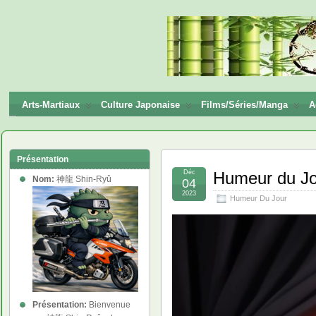
神龍
Shin-
Ryū
Arts-Martiaux
Culture Japonaise
Films/Séries/Manga
A
Présentation
Déc
Humeur du Jou
Nom:
神龍 Shin-Ryû
04
2023
Humeur Du Jour
Présentation:
Bienvenue