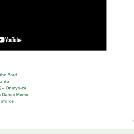
 the Bard
Canto
 – Onmyō-za
in Dance Meme
onforce