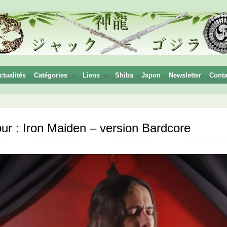
ctualités
Catégories
Liens
Shiba
Japon
Newsletter
Conta
r : Iron Maiden – version Bardcore