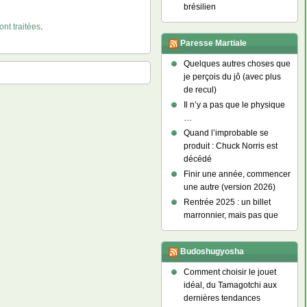
brésilien
nt traitées
.
Paresse Martiale
Quelques autres choses que
je perçois du jô (avec plus
de recul)
Il n’y a pas que le physique
…
Quand l’improbable se
produit : Chuck Norris est
décédé
Finir une année, commencer
une autre (version 2026)
Rentrée 2025 : un billet
marronnier, mais pas que
Budoshugyosha
Comment choisir le jouet
idéal, du Tamagotchi aux
dernières tendances