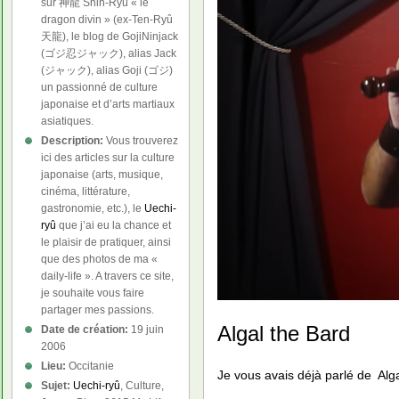
sur 神龍 Shin-Ryû « le
dragon divin » (ex-Ten-Ryû
天龍), le blog de GojiNinjack
(ゴジ忍ジャック), alias Jack
(ジャック), alias Goji (ゴジ)
un passionné de culture
japonaise et d’arts martiaux
asiatiques.
Description:
Vous trouverez
ici des articles sur la culture
japonaise (arts, musique,
cinéma, littérature,
gastronomie, etc.), le
Uechi-
ryû
que j’ai eu la chance et
le plaisir de pratiquer, ainsi
que des photos de ma «
daily-life ». A travers ce site,
je souhaite vous faire
partager mes passions.
Algal the Bard
Date de création:
19 juin
2006
Lieu:
Occitanie
Je vous avais déjà parlé de Alg
Sujet:
Uechi-ryû
, Culture,