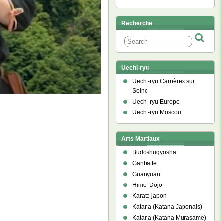
Recherche
Uechi-ryu
Uechi-ryu Carrières sur
Seine
Uechi-ryu Europe
Uechi-ryu Moscou
Arts Martiaux
Budoshugyosha
Ganbatte
Guanyuan
Himei Dojo
Karate japon
Katana (Katana Japonais)
Katana (Katana Murasame)