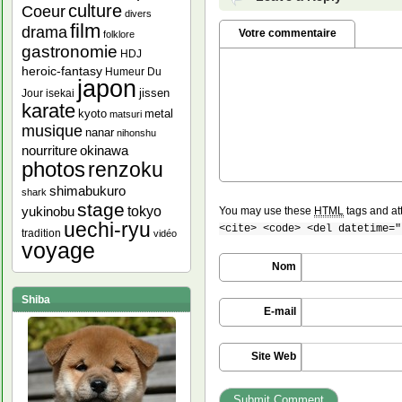
culture
Coeur
divers
film
drama
Votre commentaire
folklore
gastronomie
HDJ
heroic-fantasy
Humeur Du
japon
jissen
Jour
isekai
karate
kyoto
metal
matsuri
musique
nanar
nihonshu
nourriture
okinawa
photos
renzoku
shimabukuro
shark
stage
yukinobu
tokyo
You may use these
HTML
tags and at
uechi-ryu
<cite> <code> <del datetime="
tradition
vidéo
voyage
Nom
Shiba
E-mail
Site Web