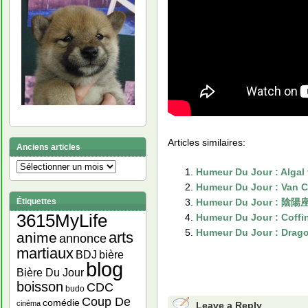
Articles similaires:
Anciens articles
Anciens
Humeur Du Jour : Algal
articles
Humeur Du Jour : Van 
Humeur Du Jour : 陰陽座
Étiquettes
3615MyLife
Humeur Du Jour : Coff
Humeur Du Jour : Drag
arts
anime
annonce
martiaux
bière
BDJ
blog
Bière Du Jour
boisson
CDC
budo
Coup De
comédie
cinéma
Leave a Reply