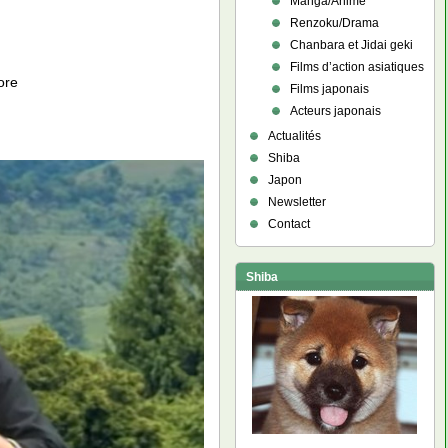
Manga/Anime
Renzoku/Drama
Chanbara et Jidai geki
Films d’action asiatiques
ore
Films japonais
Acteurs japonais
Actualités
Shiba
Japon
Newsletter
Contact
Shiba