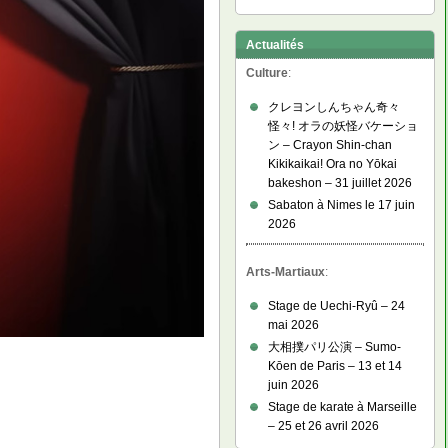
Actualités
Culture
:
クレヨンしんちゃん奇々
怪々! オラの妖怪バケーショ
ン – Crayon Shin-chan
Kikikaikai! Ora no Yōkai
bakeshon – 31 juillet 2026
Sabaton à Nimes le 17 juin
2026
Arts-Martiaux
:
Stage de Uechi-Ryû – 24
mai 2026
大相撲パリ公演 – Sumo-
Kōen de Paris – 13 et 14
juin 2026
Stage de karate à Marseille
– 25 et 26 avril 2026