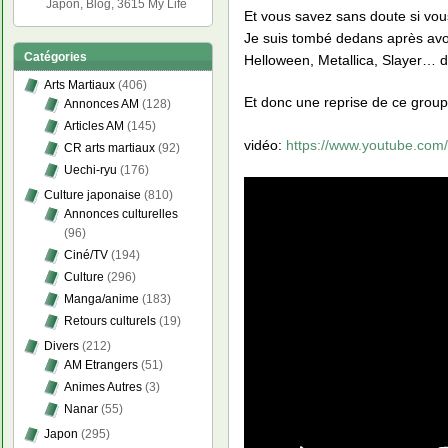
Japon, Blog, 3615 My Life
Et vous savez sans doute si vou
Je suis tombé dedans après avo
Catégories
Helloween, Metallica, Slayer… d
Arts Martiaux
(406)
Et donc une reprise de ce grou
Annonces AM
(128)
Articles AM
(145)
vidéo:
https://www.youtube.co
CR arts martiaux
(92)
Uechi-ryu
(176)
Culture japonaise
(810)
Annonces culturelles
(96)
Ciné/TV
(194)
Culture
(296)
Manga/anime
(183)
Retours culturels
(19)
Divers
(212)
AM Etrangers
(51)
Animes Autres
(3)
Nanar
(55)
Japon
(295)