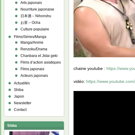
Arts japonais
Nourriture japonaise
日本酒 – Nihonshu
お茶 – Ocha
Culture populaire
Films/Séries/Manga
Manga/Anime
Renzoku/Drama
Chanbara et Jidai geki
Films d’action asiatiques
chaine youtube :
https://www.
Films japonais
Acteurs japonais
vidéo:
https://www.youtube.co
Actualités
Shiba
Japon
Newsletter
Contact
Shiba