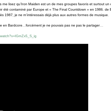
s me lisez qu’Iron Maiden est un de mes groupes favoris et surtout un 
ir été contaminé par Europe et « The Final Countdown » en 1986. de 
ès 1987, je ne m’intéressais déjà plus aux autres formes de musique.
pe en Bardcore…forcément je ne pouvais pas ne pas le partager…
m/watch?v=IGmZx5_S_ig