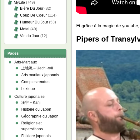
MyLife
(749)
Bière Du Jour
(82)
Coup De Coeur
(114)
Humeur Du Jour
(53)
Et grâce à la magie de youtube,
Metal
(49)
Vin du Jour
(12)
Pipers of Transyl
Pages
Arts-Martiaux
上地流 – Uechi-ryū
Arts martiaux japonais
Comptes rendus
Lexique
Culture japonaise
漢字 – Kanji
Histoire du Japon
Géographie du Japon
Religions et
superstitions
Folklore japonais