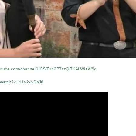
youtube.com/channel/UCSlTubC77zzQl7KALWIaW8g
m/watch?v=N1V2-ivDhJ8