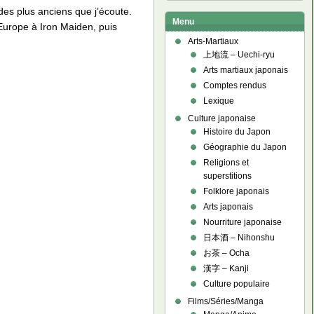
des plus anciens que j’écoute.
Menu
Europe à Iron Maiden, puis
Arts-Martiaux
上地流 – Uechi-ryu
Arts martiaux japonais
Comptes rendus
Lexique
Culture japonaise
Histoire du Japon
Géographie du Japon
Religions et
superstitions
Folklore japonais
Arts japonais
Nourriture japonaise
日本酒 – Nihonshu
お茶 – Ocha
漢字 – Kanji
Culture populaire
Films/Séries/Manga