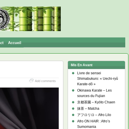
ct
Accueil
Mis En Avant
Livre de sensei
Shimabukuro: « Uechi-ryû
Add comments
Karate-dô »
Okinawa Karate – Les
sources du Fujian
京都茶園 – Kyōto Chaen
抹茶 – Matcha
アフロリロ – Afro Lilo
Afro ON HAIR : Afro’s
Sumomania