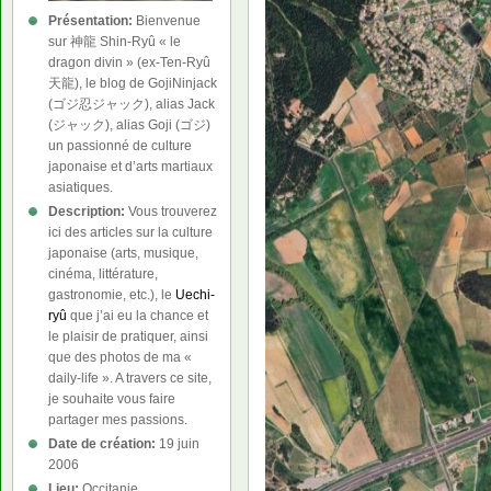
Présentation:
Bienvenue
sur 神龍 Shin-Ryû « le
dragon divin » (ex-Ten-Ryû
天龍), le blog de GojiNinjack
(ゴジ忍ジャック), alias Jack
(ジャック), alias Goji (ゴジ)
un passionné de culture
japonaise et d’arts martiaux
asiatiques.
Description:
Vous trouverez
ici des articles sur la culture
japonaise (arts, musique,
cinéma, littérature,
gastronomie, etc.), le
Uechi-
ryû
que j’ai eu la chance et
le plaisir de pratiquer, ainsi
que des photos de ma «
daily-life ». A travers ce site,
je souhaite vous faire
partager mes passions.
Date de création:
19 juin
2006
Lieu:
Occitanie