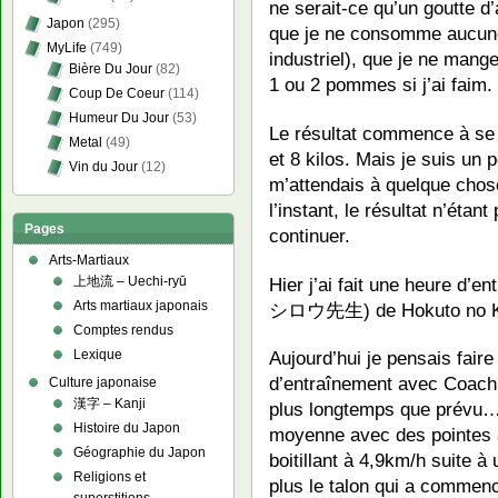
ne serait-ce qu’un goutte d
Japon
(295)
que je ne consomme aucune 
MyLife
(749)
industriel), que je ne mange
Bière Du Jour
(82)
1 ou 2 pommes si j’ai faim.
Coup De Coeur
(114)
Humeur Du Jour
(53)
Le résultat commence à se fa
Metal
(49)
et 8 kilos. Mais je suis un 
Vin du Jour
(12)
m’attendais à quelque chos
l’instant, le résultat n’étan
Pages
continuer.
Arts-Martiaux
Hier j’ai fait une heure d
上地流 – Uechi-ryū
Arts martiaux japonais
シロウ先生) de Hokuto no Ke
Comptes rendus
Lexique
Aujourd’hui je pensais fai
d’entraînement avec Coach 
Culture japonaise
漢字 – Kanji
plus longtemps que prévu…
Histoire du Japon
moyenne avec des pointes à
Géographie du Japon
boitillant à 4,9km/h suite 
Religions et
plus le talon qui a commen