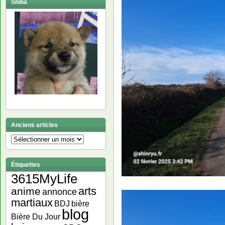
Shiba
Anciens articles
Anciens
articles
Étiquettes
3615MyLife
arts
anime
annonce
martiaux
bière
BDJ
blog
Bière Du Jour