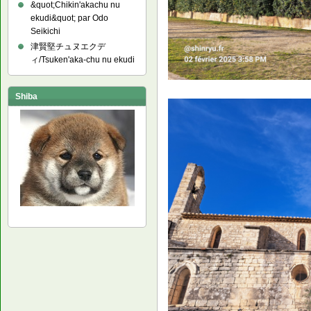
&quot;Chikin'akachu nu
ekudi&quot; par Odo
Seikichi
津賢堅チュヌエクデ
ィ/Tsuken'aka-chu nu ekudi
Shiba