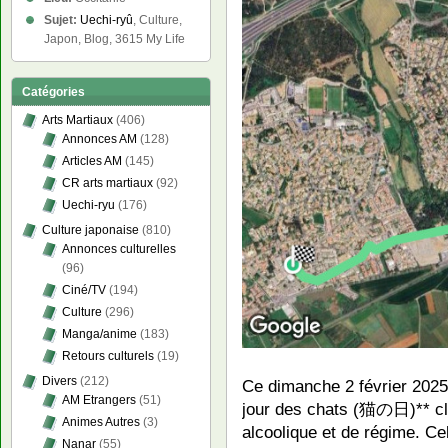
Sujet:
Uechi-ryû
, Culture,
Japon, Blog, 3615 My Life
Catégories
Arts Martiaux
(406)
Annonces AM
(128)
Articles AM
(145)
CR arts martiaux
(92)
Uechi-ryu
(176)
Culture japonaise
(810)
Annonces culturelles
(96)
Ciné/TV
(194)
Culture
(296)
Manga/anime
(183)
Retours culturels
(19)
Divers
(212)
Ce dimanche 2 février 2025
AM Etrangers
(51)
jour des chats (猫の日)** cl
Animes Autres
(3)
alcoolique et de régime. Cela
Nanar
(55)