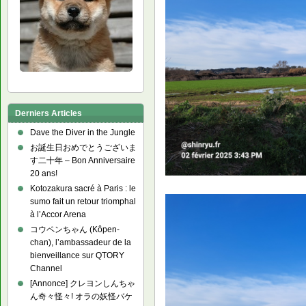
Derniers Articles
Dave the Diver in the Jungle
お誕生日おめでとうございま
す二十年 – Bon Anniversaire
20 ans!
Kotozakura sacré à Paris : le
sumo fait un retour triomphal
à l’Accor Arena
コウペンちゃん (Kôpen-
chan), l’ambassadeur de la
bienveillance sur QTORY
Channel
[Annonce] クレヨンしんちゃ
ん奇々怪々! オラの妖怪バケ