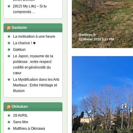
[3615 My Life] – Si tu
comprends…
Ganbatte
La motivation à une heure
La chance ! 🍀
Gakkun
Le Japon, royaume de la
politesse : entre respect
codifié et générosité du
cœur
La Mystification dans les Arts
Martiaux : Entre Héritage et
Illusion
Okibukan
28 AVRIL
Sans titre
Matthieu à Okinawa