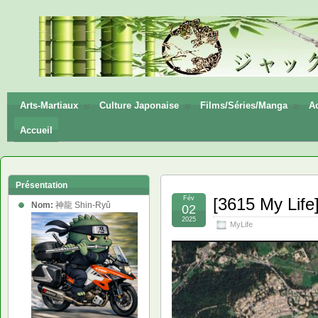
神龍
Shin-
Ryū
Arts-Martiaux
Culture Japonaise
Films/Séries/Manga
Ac
Accueil
Présentation
Fév
[3615 My Life
Nom:
神龍 Shin-Ryû
02
2025
MyLife