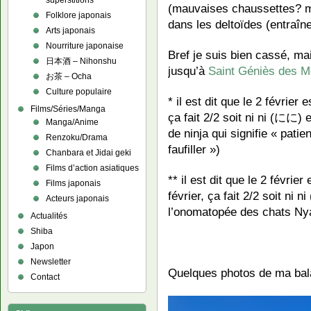
superstitions
(mauvaises chaussettes? m
Folklore japonais
dans les deltoïdes (entraîn
Arts japonais
Nourriture japonaise
Bref je suis bien cassé, mai
日本酒 – Nihonshu
jusqu’à
Saint Géniès des 
お茶 – Ocha
Culture populaire
* il est dit que le 2 février 
Films/Séries/Manga
ça fait 2/2 soit ni ni (にに) 
Manga/Anime
de ninja qui signifie « pati
Renzoku/Drama
faufiller »)
Chanbara et Jidai geki
Films d’action asiatiques
** il est dit que le 2 févrie
Films japonais
février, ça fait 2/2 soit ni
Acteurs japonais
l’onomatopée des chats
Actualités
Shiba
Japon
Newsletter
Quelques photos de ma bal
Contact