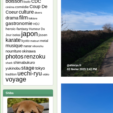
boisson
CDC
budo
Coup De
comédie
cinéma
culture
Coeur
divers
film
drama
folklore
gastronomie
HDJ
heroic-fantasy
Humeur Du
japon
jissen
Jour
isekai
karate
kyoto
metal
matsuri
musique
nanar
nihonshu
nourriture
okinawa
photos
renzoku
shimabukuro
shark
stage
yukinobu
tokyo
uechi-ryu
tradition
vidéo
voyage
Shiba