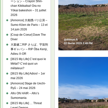
ーション – Crayon Shin-
chan Kikikaikai! Ora no
Yōkai bakeshon – 31 juillet
2026
[Annonce] 大相撲パリ公演 –
Sumo-Kōen de Paris – 13 et
14 juin 2026
[Coup de Coeur] Dave The
Diver
大葉健二RIP さらば、宇宙刑
事ギャバン – RIP Ōba Kenji,
Adieu X-OR
[3615 My Life] C’est quoi le
Métal? C’est quoi un
métaleux?
[3615 My Life] Adios! – 1er
mai 2026
[Annonce] Stage de Uechi-
Ryû – 24 mai 2026
Afro ON HAIR – Afro’s
Sumomania
[3615 My Life] … Threat
Level Demon