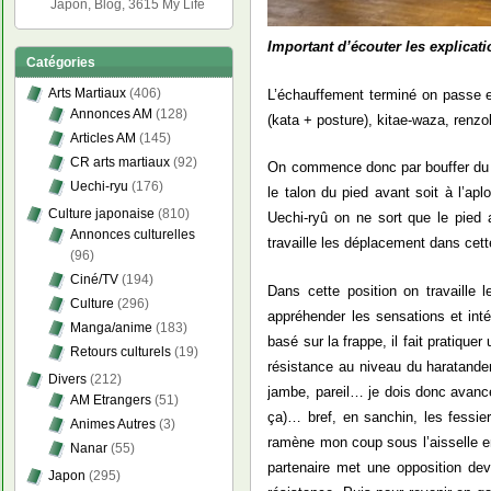
Japon, Blog, 3615 My Life
Important d’écouter les explicati
Catégories
Arts Martiaux
(406)
L’échauffement terminé on passe e
Annonces AM
(128)
(kata + posture), kitae-waza, renz
Articles AM
(145)
CR arts martiaux
(92)
On commence donc par bouffer du s
Uechi-ryu
(176)
le talon du pied avant soit à l’apl
Culture japonaise
(810)
Uechi-ryû on ne sort que le pied 
Annonces culturelles
travaille les déplacement dans cett
(96)
Ciné/TV
(194)
Dans cette position on travaille
Culture
(296)
appréhender les sensations et intég
Manga/anime
(183)
basé sur la frappe, il fait pratiqu
Retours culturels
(19)
résistance au niveau du haratanden
Divers
(212)
jambe, pareil… je dois donc avancer 
AM Etrangers
(51)
ça)… bref, en sanchin, les fessier
Animes Autres
(3)
ramène mon coup sous l’aisselle en
Nanar
(55)
partenaire met une opposition dev
Japon
(295)