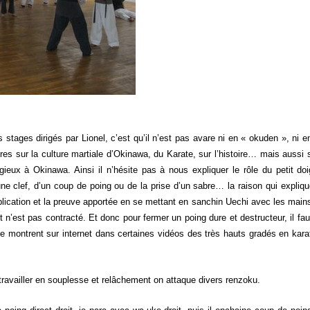
 stages dirigés par Lionel, c’est qu’il n’est pas avare ni en « okuden », ni en
res sur la culture martiale d’Okinawa, du Karate, sur l’histoire… mais aussi 
gieux à Okinawa. Ainsi il n’hésite pas à nous expliquer le rôle du petit doig
 d’une clef, d’un coup de poing ou de la prise d’un sabre… la raison qui expli
explication et la preuve apportée en se mettant en sanchin Uechi avec les main
oigt n’est pas contracté. Et donc pour fermer un poing dure et destructeur, il fau
e montrent sur internet dans certaines vidéos des très hauts gradés en kara
travailler en souplesse et relâchement on attaque divers renzoku.