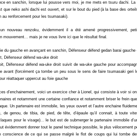
vance en sanchin, lorsque lui pousse vers moi, je me mets en tsuru dachi. La 
st que neko ashi dachi est ouvert, et sur le bout du pied (à la base des orte
on au renforcement pour les tsumasaki).
e un nouveau renzoku, évidemment il a été amené progressivement, pet
n mouvement… mais je ne vous livre ici que le résultat final.
oie du gauche en avançant en sanchin, Défenseur défend gedan barai gauche 
it, Défenseur défend wa-uke droit
oit, Défenseur défend wa-uke droit suivit de wa-uke gauche pour accompagne
e avant (forcément ça tombe un peu sous le sens de faire tsumasaki geri 
our réattaquer uppercut au foie gauche
ces d’enchainement, voici un exercice cher à Lionel, qui consiste à voir si on
tenaires et notamment une certaine confiance et notamment briser le frein que 
que. Un partenaire est immobile, les yeux ouvert et l’autre enchaine fluideme
 de genou, de tibia, de pied, de tête, d’épaule qu’il connait, à toute vite
claques pour le visage)… le but est de submerger le partenaire immobile d’u
faut évidemment donner tout le panel technique possible, le plus vélocement p
e conscience de ce qui se passe malgrè le flot de coups qui lui tombe de