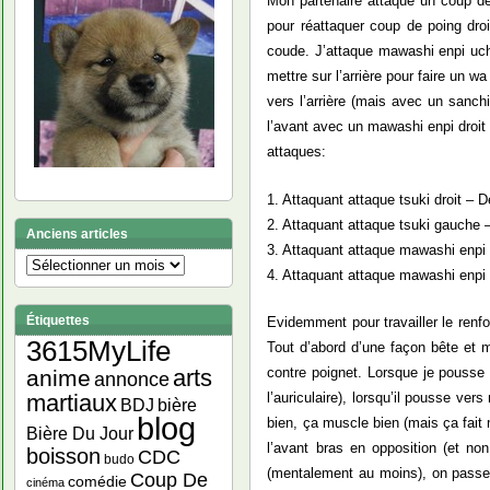
Mon partenaire attaque un coup de 
pour réattaquer coup de poing dro
coude. J’attaque mawashi enpi uchi
mettre sur l’arrière pour faire un 
vers l’arrière (mais avec un sanch
l’avant avec un mawashi enpi droit
attaques:
1. Attaquant attaque tsuki droit – 
2. Attaquant attaque tsuki gauche
Anciens articles
3. Attaquant attaque mawashi enpi d
Anciens
4. Attaquant attaque mawashi enpi 
articles
Étiquettes
Evidemment pour travailler le renfor
3615MyLife
Tout d’abord d’une façon bête et 
arts
contre poignet. Lorsque je pousse s
anime
annonce
martiaux
l’auriculaire), lorsqu’il pousse ve
bière
BDJ
blog
bien, ça muscle bien (mais ça fait
Bière Du Jour
l’avant bras en opposition (et non
boisson
CDC
budo
(mentalement au moins), on passe à
Coup De
comédie
cinéma