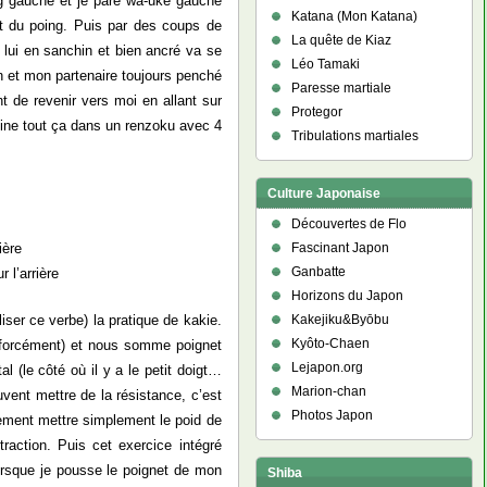
ing gauche et je pare wa-uke gauche
Katana (Mon Katana)
rt du poing. Puis par des coups de
La quête de Kiaz
 lui en sanchin et bien ancré va se
Léo Tamaki
on et mon partenaire toujours penché
Paresse martiale
t de revenir vers moi en allant sur
Protegor
bine tout ça dans un renzoku avec 4
Tribulations martiales
Culture Japonaise
Découvertes de Flo
ière
Fascinant Japon
Ganbatte
 l’arrière
Horizons du Japon
Kakejiku&Byōbu
liser ce verbe) la pratique de kakie.
Kyôto-Chaen
i forcément) et nous somme poignet
Lejapon.org
l (le côté où il y a le petit doigt…
Marion-chan
uvent mettre de la résistance, c’est
Photos Japon
lement mettre simplement le poid de
traction. Puis cet exercice intégré
Lorsque je pousse le poignet de mon
Shiba