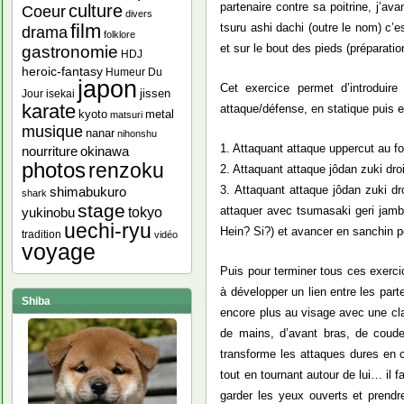
partenaire contre sa poitrine, j’a
culture
Coeur
divers
film
tsuru ashi dachi (outre le nom) c’e
drama
folklore
et sur le bout des pieds (préparati
gastronomie
HDJ
heroic-fantasy
Humeur Du
japon
Cet exercice permet d’introduir
jissen
Jour
isekai
karate
attaque/défense, en statique puis e
kyoto
metal
matsuri
musique
nanar
nihonshu
1. Attaquant attaque uppercut au f
nourriture
okinawa
photos
renzoku
2. Attaquant attaque jôdan zuki dro
3. Attaquant attaque jôdan zuki dr
shimabukuro
shark
stage
attaquer avec tsumasaki geri jamb
yukinobu
tokyo
uechi-ryu
Hein? Si?) et avancer en sanchin p
tradition
vidéo
voyage
Puis pour terminer tous ces exerci
à développer un lien entre les par
Shiba
encore plus au visage avec une cla
de mains, d’avant bras, de coude,
transforme les attaques dures en 
tout en tournant autour de lui… il 
garder les yeux ouverts et prendr