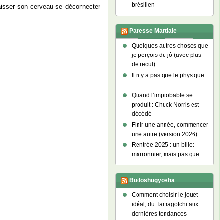
brésilien
laisser son cerveau se déconnecter
Paresse Martiale
Quelques autres choses que
je perçois du jô (avec plus
de recul)
Il n’y a pas que le physique
…
Quand l’improbable se
produit : Chuck Norris est
décédé
Finir une année, commencer
une autre (version 2026)
Rentrée 2025 : un billet
marronnier, mais pas que
Budoshugyosha
Comment choisir le jouet
idéal, du Tamagotchi aux
dernières tendances