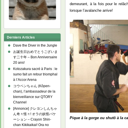
demeurant, à la fois pour le relâ
lorsque l’avalanche arrive!
Derniers Articles
Dave the Diver in the Jungle
お誕生日おめでとうございま
す二十年 – Bon Anniversaire
20 ans!
Kotozakura sacré à Paris : le
sumo fait un retour triomphal
à l’Accor Arena
コウペンちゃん (Kôpen-
chan), l’ambassadeur de la
bienveillance sur QTORY
Channel
[Annonce] クレヨンしんちゃ
ん奇々怪々! オラの妖怪バケ
Pique à la gorge ou shutô à la c
ーション – Crayon Shin-
chan Kikikaikai! Ora no