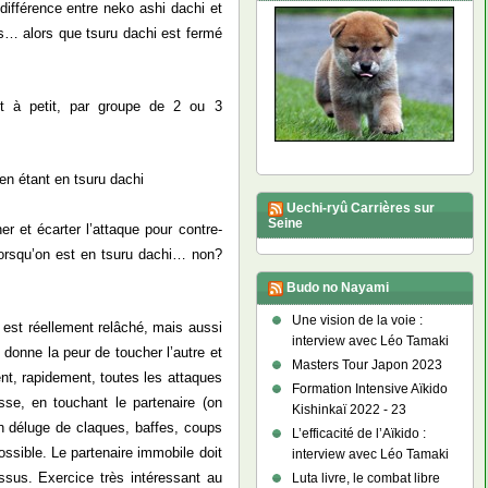
différence entre neko ashi dachi et
ils… alors que tsuru dachi est fermé
it à petit, par groupe de 2 ou 3
en étant en tsuru dachi
Uechi-ryû Carrières sur
Seine
r et écarter l’attaque pour contre-
lorsqu’on est en tsuru dachi… non?
Budo no Nayami
Une vision de la voie :
 est réellement relâché, mais aussi
interview avec Léo Tamaki
donne la peur de toucher l’autre et
Masters Tour Japon 2023
nt, rapidement, toutes les attaques
Formation Intensive Aïkido
sse, en touchant le partenaire (on
Kishinkaï 2022 - 23
n déluge de claques, baffes, coups
L’efficacité de l’Aïkido :
ossible. Le partenaire immobile doit
interview avec Léo Tamaki
ssus. Exercice très intéressant au
Luta livre, le combat libre