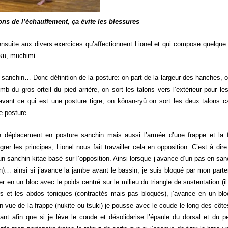
ons de l’échauffement, ça évite les blessures
nsuite aux divers exercices qu’affectionnent Lionel et qui compose quelque 
oku, muchimi.
anchin… Donc définition de la posture: on part de la largeur des hanches, o
omb du gros orteil du pied arrière, on sort les talons vers l’extérieur pour l
avant ce qui est une posture tigre, on kônan-ryû on sort les deux talons c
e posture.
 le déplacement en posture sanchin mais aussi l’armée d’une frappe et la
rer les principes, Lionel nous fait travailler cela en opposition. C’est à dire
er un sanchin-kitae basé sur l’opposition. Ainsi lorsque j’avance d’un pas en 
)… ainsi si j’avance la jambe avant le bassin, je suis bloqué par mon parten
en un bloc avec le poids centré sur le milieu du triangle de sustentation (il p
s et les abdos toniques (contractés mais pas bloqués), j’avance en un bloc
 vue de la frappe (nukite ou tsuki) je pousse avec le coude le long des côte
ant afin que si je lève le coude et désolidarise l’épaule du dorsal et du p