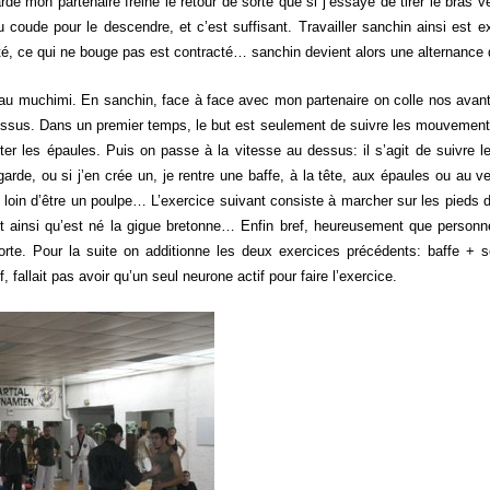
rde mon partenaire freine le retour de sorte que si j’essaye de tirer le bras ve
 coude pour le descendre, et c’est suffisant. Travailler sanchin ainsi est
té, ce qui ne bouge pas est contracté… sanchin devient alors une alternance 
au muchimi. En sanchin, face à face avec mon partenaire on colle nos ava
essus. Dans un premier temps, le but est seulement de suivre les mouvements
ter les épaules. Puis on passe à la vitesse au dessus: il s’agit de suivre
garde, ou si j’en crée un, je rentre une baffe, à la tête, aux épaules ou au 
is loin d’être un poulpe… L’exercice suivant consiste à marcher sur les pieds 
 ainsi qu’est né la gigue bretonne… Enfin bref, heureusement que personne 
a sorte. Pour la suite on additionne les deux exercices précédents: baffe 
, fallait pas avoir qu’un seul neurone actif pour faire l’exercice.