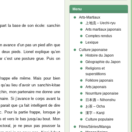
Menu
Arts-Martiaux
上地流 – Uechi-ryu
part la base de son école: sanchin
Arts martiaux japonais
Comptes rendus
Lexique
n avance d’un pas un pied afin que
Culture japonaise
es deux pieds. Lionel explique qu’en
Histoire du Japon
ar c’est une posture grue. Puis on
Géographie du Japon
Religions et
superstitions
 frappe elle même. Mais pour bien
Folklore japonais
 qu’au lieu d’avoir un sanchin-kitae
Arts japonais
sanchin, mon partenaire me donne une
Nourriture japonaise
aire. Si j’avance le corps avant la
日本酒 – Nihonshu
arait que ça fait intelligent de dire
お茶 – Ocha
. Pour la partie frappe, lorsque je
漢字 – Kanji
s et vers le bas jusqu’au bout. Mon
Culture populaire
ectoral, je ne peux pas pousser la
Films/Séries/Manga