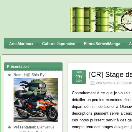
神龍
Shin-
Ryū
Arts-Martiaux
Culture Japonaise
Films/Séries/Manga
A
Présentation
Juin
[CR] Stage de
Nom:
神龍 Shin-Ryû
26
2010
Arts Martiaux
,
CR arts m
Contrairement à ce que je voulais 
détailler un peu les exercices réa
départ définitif de Lionel à Okina
descriptions puissent servir à ceu
ces notes puissent servir à des ge
compte tenu des stages auxquels j’a
Présentation:
Bienvenue