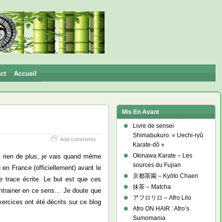
ct
Accueil
Mis En Avant
Livre de sensei
Shimabukuro: « Uechi-ryû
Add comments
Karate-dô »
Okinawa Karate – Les
et rien de plus, je vais quand même
sources du Fujian
en France (officiellement) avant le
京都茶園 – Kyōto Chaen
ne trace écrite. Le but est que ces
抹茶 – Matcha
-entrainer en ce sens… Je doute que
アフロリロ – Afro Lilo
ercices ont été décrits sur ce blog
Afro ON HAIR : Afro’s
Sumomania