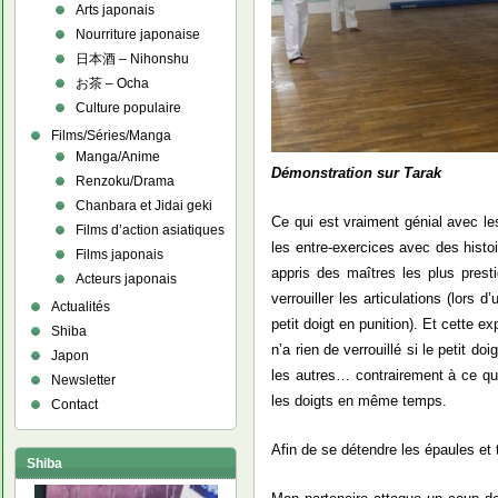
Arts japonais
Nourriture japonaise
日本酒 – Nihonshu
お茶 – Ocha
Culture populaire
Films/Séries/Manga
Manga/Anime
Démonstration sur Tarak
Renzoku/Drama
Chanbara et Jidai geki
Ce qui est vraiment génial avec les
Films d’action asiatiques
les entre-exercices avec des histoi
Films japonais
appris des maîtres les plus presti
Acteurs japonais
verrouiller les articulations (lors
Actualités
petit doigt en punition). Et cette 
Shiba
n’a rien de verrouillé si le petit d
Japon
les autres… contrairement à ce qu
Newsletter
les doigts en même temps.
Contact
Afin de se détendre les épaules et 
Shiba