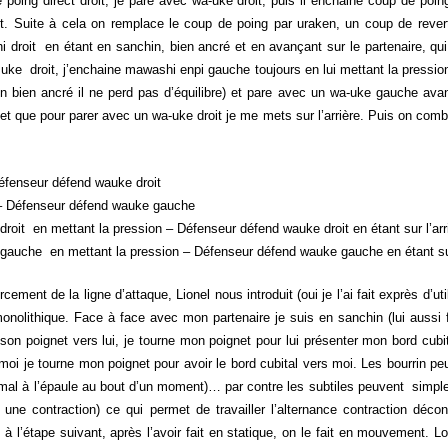
poing direct droit, je pare avec wa-uke droit, puis il enchaine coup de po
it. Suite à cela on remplace le coup de poing par uraken, un coup de reve
 droit en étant en sanchin, bien ancré et en avançant sur le partenaire, qui
wa uke droit, j’enchaine mawashi enpi gauche toujours en lui mettant la pressi
in bien ancré il ne perd pas d’équilibre) et pare avec un wa-uke gauche avan
 et que pour parer avec un wa-uke droit je me mets sur l’arrière. Puis on com
Défenseur défend wauke droit
 – Défenseur défend wauke gauche
roit en mettant la pression – Défenseur défend wauke droit en étant sur l’arr
gauche en mettant la pression – Défenseur défend wauke gauche en étant sur
cement de la ligne d’attaque, Lionel nous introduit (oui je l’ai fait exprès d’uti
monolithique. Face à face avec mon partenaire je suis en sanchin (lui auss
on poignet vers lui, je tourne mon poignet pour lui présenter mon bord cubita
rs moi je tourne mon poignet pour avoir le bord cubital vers moi. Les bourrin pe
 mal à l’épaule au bout d’un moment)… par contre les subtiles peuvent simp
 une contraction) ce qui permet de travailler l’alternance contraction décon
 l’étape suivant, après l’avoir fait en statique, on le fait en mouvement. 