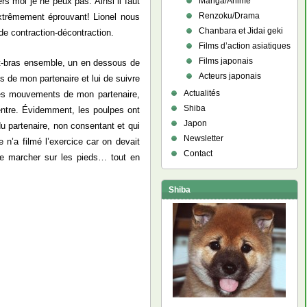
Manga/Anime
rs moi je ne peux pas. Ainsi il faut
Renzoku/Drama
 extrêmement éprouvant! Lionel nous
Chanbara et Jidai geki
de contraction-décontraction.
Films d’action asiatiques
Films japonais
nt-bras ensemble, un en dessous de
Acteurs japonais
 de mon partenaire et lui de suivre
Actualités
 les mouvements de mon partenaire,
Shiba
ventre. Évidemment, les poulpes ont
Japon
du partenaire, non consentant et qui
Newsletter
n’a filmé l’exercice car on devait
Contact
+ se marcher sur les pieds… tout en
Shiba