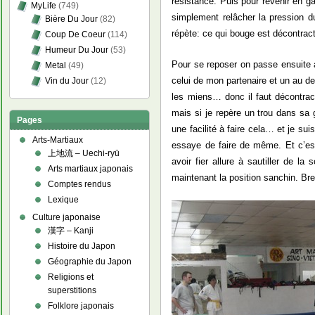
résistance. Puis pour revenir en ga
MyLife
(749)
simplement relâcher la pression du
Bière Du Jour
(82)
répète: ce qui bouge est décontrac
Coup De Coeur
(114)
Humeur Du Jour
(53)
Pour se reposer on passe ensuite 
Metal
(49)
celui de mon partenaire et un au d
Vin du Jour
(12)
les miens… donc il faut décontrac
mais si je repère un trou dans sa 
Pages
une facilité à faire cela… et je su
Arts-Martiaux
essaye de faire de même. Et c’est
上地流 – Uechi-ryū
avoir fier allure à sautiller de l
Arts martiaux japonais
maintenant la position sanchin. Bref
Comptes rendus
Lexique
Culture japonaise
漢字 – Kanji
Histoire du Japon
Géographie du Japon
Religions et
superstitions
Folklore japonais