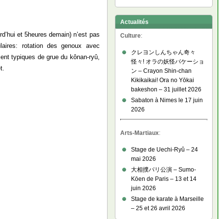
Actualités
d’hui et 5heures demain) n’est pas
Culture
:
ulaires: rotation des genoux avec
クレヨンしんちゃん奇々
ent typiques de grue du kônan-ryû,
怪々! オラの妖怪バケーショ
t.
ン – Crayon Shin-chan
Kikikaikai! Ora no Yōkai
bakeshon – 31 juillet 2026
Sabaton à Nimes le 17 juin
2026
Arts-Martiaux
:
Stage de Uechi-Ryû – 24
mai 2026
大相撲パリ公演 – Sumo-
Kōen de Paris – 13 et 14
juin 2026
Stage de karate à Marseille
– 25 et 26 avril 2026