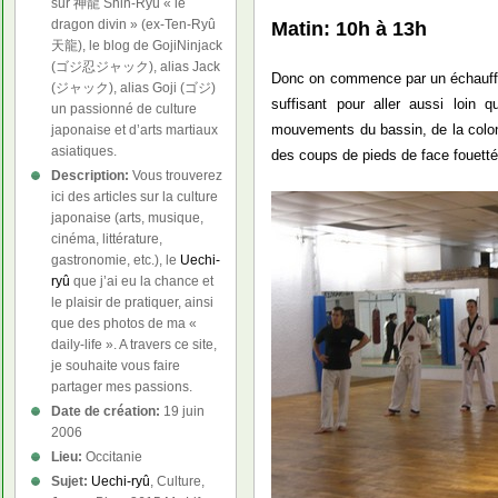
sur 神龍 Shin-Ryû « le
dragon divin » (ex-Ten-Ryû
Matin: 10h à 13h
天龍), le blog de GojiNinjack
(ゴジ忍ジャック), alias Jack
Donc on commence par un échauffem
(ジャック), alias Goji (ゴジ)
suffisant pour aller aussi loin 
un passionné de culture
mouvements du bassin, de la colon
japonaise et d’arts martiaux
asiatiques.
des coups de pieds de face fouetté
Description:
Vous trouverez
ici des articles sur la culture
japonaise (arts, musique,
cinéma, littérature,
gastronomie, etc.), le
Uechi-
ryû
que j’ai eu la chance et
le plaisir de pratiquer, ainsi
que des photos de ma «
daily-life ». A travers ce site,
je souhaite vous faire
partager mes passions.
Date de création:
19 juin
2006
Lieu:
Occitanie
Sujet:
Uechi-ryû
, Culture,