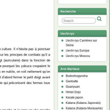
Recherche
Uechi-ryu
Uechi-ryu Carrières sur
Seine
 culture. Il n’hésite pas à ponctuer
Uechi-ryu Europe
sur les principes de combats qu’il a
Uechi-ryu Moscou
t (auriculaire) dans la fonction de
que pourquoi les yakuza coupaient le
Arts Martiaux
s en nukite, on voit nettement qu’on
Budoshugyosha
t d’abord fermer le petit doigt avant
Ganbatte
te qui préconisent des fermes tous
Guanyuan
Himei Dojo
Karate japon
Katana (Katana Japonais)
Katana (Katana Murasame)