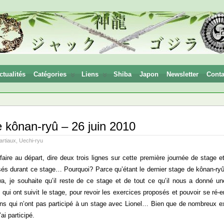
ctualités
Catégories
Liens
Shiba
Japon
Newsletter
Conta
 kônan-ryû – 26 juin 2010
artiaux
,
Uechi-ryu
faire au départ, dire deux trois lignes sur cette première journée de stage 
lisés durant ce stage… Pourquoi? Parce qu’étant le dernier stage de kônan-ryû 
wa, je souhaite qu’il reste de ce stage et de tout ce qu’il nous a donné u
x qui ont suivit le stage, pour revoir les exercices proposés et pouvoir se ré
ns qui n’ont pas participé à un stage avec Lionel… Bien que de nombreux ex
i participé.