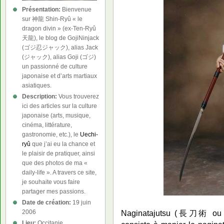
Présentation:
Bienvenue
sur 神龍 Shin-Ryû « le
dragon divin » (ex-Ten-Ryû
天龍), le blog de GojiNinjack
(ゴジ忍ジャック), alias Jack
(ジャック), alias Goji (ゴジ)
un passionné de culture
japonaise et d’arts martiaux
asiatiques.
Description:
Vous trouverez
ici des articles sur la culture
japonaise (arts, musique,
cinéma, littérature,
gastronomie, etc.), le
Uechi-
ryû
que j’ai eu la chance et
le plaisir de pratiquer, ainsi
que des photos de ma «
daily-life ». A travers ce site,
je souhaite vous faire
partager mes passions.
Date de création:
19 juin
2006
Naginatajutsu (長刀術 ou 薙
Lieu:
Occitanie