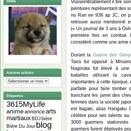
Vraisemblablement il tire so
Shiba
peintures représentant des sc
no Ran en 936 ap JC, on peut
retrouve aussi mentionné 
(« Un journal de 3 ans à Ôsh
première fois en combat. D
considéré comme une arme ex
Durant la
Guerre des Genp
Taira fut opposé à Minam
Naginata fut élevé à une p
Anciens articles
batailles utilisant la ca
Anciens
importantes à cette époque, 
articles
parfaite pour faire tomber
tranchant les jarret des ch
Étiquettes
femmes dans la société japon
3615MyLife
est Itagaki, alias Hang
arts
anime
annonce
célèbre pour ses talents au
martiaux
bière
BDJ
3000 guerriers stationné
blog
Bière Du Jour
guerriers furent déployés pou