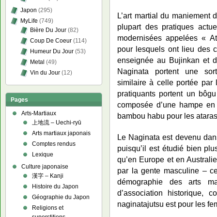
Japon
(295)
L’art martial du maniement d
MyLife
(749)
plupart des pratiques actu
Bière Du Jour
(82)
modernisées appelées « Ata
Coup De Coeur
(114)
pour lesquels ont lieu des c
Humeur Du Jour
(53)
enseignée au Bujinkan et d
Metal
(49)
Naginata portent une sor
Vin du Jour
(12)
similaire à celle portée par
pratiquants portent un bôgu
Pages
composée d’une hampe en 
Arts-Martiaux
bambou habu pour les ataras
上地流 – Uechi-ryū
Arts martiaux japonais
Le Naginata est devenu da
Comptes rendus
puisqu’il est étudié bien p
Lexique
qu’en Europe et en Australie
Culture japonaise
par la gente masculine – ce
漢字 – Kanji
démographie des arts ma
Histoire du Japon
d’association historique,
Géographie du Japon
naginatajutsu est pour les f
Religions et