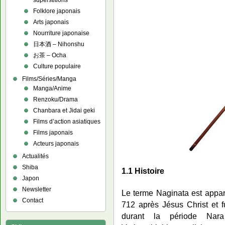
superstitions
Folklore japonais
Arts japonais
Nourriture japonaise
日本酒 – Nihonshu
お茶 – Ocha
Culture populaire
Films/Séries/Manga
Manga/Anime
Renzoku/Drama
Chanbara et Jidai geki
Films d’action asiatiques
Films japonais
Acteurs japonais
Actualités
Shiba
1.1 Histoire
Japon
Newsletter
Le terme Naginata est apparu
Contact
712 après Jésus Christ et fu
durant la période Nar