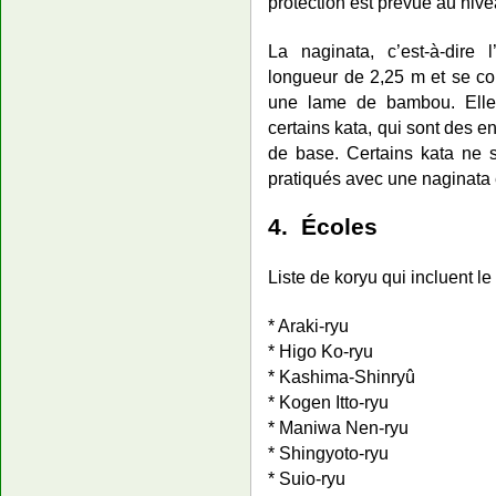
protection est prévue au niv
La naginata, c’est-à-dire 
longueur de 2,25 m et se c
une lame de bambou. Elle 
certains kata, qui sont des
de base. Certains kata ne 
pratiqués avec une naginata 
4. Écoles
Liste de koryu qui incluent le
* Araki-ryu
* Higo Ko-ryu
* Kashima-Shinryû
* Kogen Itto-ryu
* Maniwa Nen-ryu
* Shingyoto-ryu
* Suio-ryu