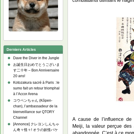
Derniers Articles
Dave the Diver in the Jungle
お誕生日おめでとうございま
す二十年 – Bon Anniversaire
20 ans!
Kotozakura sacré à Paris : le
sumo fait un retour triomphal
à l’Accor Arena
コウペンちゃん (Kôpen-
chan), l’ambassadeur de la
bienveillance sur QTORY
Channel
A cause de l’influence de l
[Annonce] クレヨンしんちゃ
Meiji, la valeur perçue des 
ん奇々怪々! オラの妖怪バケ
abandonnée. C’est à ce momen