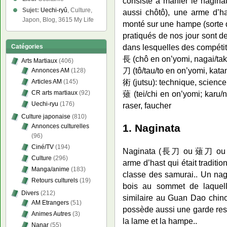
consiste à manier le n
Sujet:
Uechi-ryû
, Culture,
aussi chôtô), une arme d’h
Japon, Blog, 3615 My Life
monté sur une hampe (sorte d
pratiqués de nos jour sont 
dans lesquelles des compétit
Catégories
長 (chô en on’yomi, nagai/tak
Arts Martiaux
(406)
刀 (tô/tau/to en on’yomi, kata
Annonces AM
(128)
術 (jutsu): technique, science
Articles AM
(145)
CR arts martiaux
(92)
薙 (tei/chi en on’yomi; karu
Uechi-ryu
(176)
raser, faucher
Culture japonaise
(810)
1. Naginata
Annonces culturelles
(96)
Ciné/TV
(194)
Naginata (長刀 ou 薙刀 ou 
Culture
(296)
arme d’hast qui était traditi
Manga/anime
(183)
classe des samurai.. Un na
Retours culturels
(19)
bois au sommet de laquell
Divers
(212)
similaire au Guan Dao chino
AM Etrangers
(51)
possède aussi une garde ress
Animes Autres
(3)
la lame et la hampe..
Nanar
(55)