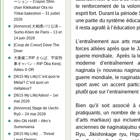
ーション – Crayon Shin-
le renforcement de la volont
chan Kikikaikai! Ora no
esprit fort. Durant la périod
Yōkai bakeshon – 31 juillet
2026
une partie du système éducat
[Annonce] 大相撲パリ公演 –
il resta agrafé à l’éducation p
Sumo-Kōen de Paris – 13 et
14 juin 2026
L’entraînement aux arts mar
[Coup de Coeur] Dave The
forces alliées après que le 
Diver
guerre mondiale. Après la le
大葉健二RIP さらば、宇宙刑
moderne d’entraînement 
事ギャバン – RIP Ōba Kenji,
naginata (« nouveau nagina
Adieu X-OR
guerre mondiale, le naginat
[3615 My Life] C’est quoi le
Métal? C’est quoi un
sport avec un accent particu
métaleux?
plutôt que sur l’entrainement m
[3615 My Life] Adios! – 1er
mai 2026
Bien qu’il soit associé à
[Annonce] Stage de Uechi-
pratiquants, un nombre de 
Ryû – 24 mai 2026
d’arts martiaux) qui inclu
Afro ON HAIR – Afro’s
anciennes de naginatajutsu e
Sumomania
Ryu, Jikishinkage ryu, Hig
[3615 My Life] … Threat
Level Demon