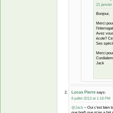
21 janvie
Bonjour,
Merci pour
l’interrog
Avez vous 
école? Ce 
Ses spécif
Merci pou
Cordialem
Jack
Lucas Pierre
says:
8 juillet 2013 at 1:18 PM
@Jack
– Oui c’est bien la
que bref) que m’en a fait 