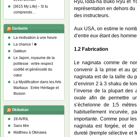
Ryu,Toda-ha Buko Ryu et Yos
[3615 My Life] – Si tu
représentation en dehors du
comprends…
des instructeurs.
Aux USA, on estime le nombre
Ganbatte
d’entre eux étant des homme
La motivation à une heure
La chance ! 🍀
1.2 Fabrication
Gakkun
Le Japon, royaume de la
Le naginata comme de nom
politesse : entre respect
convenir à la prise et au g
codifié et générosité du
cœur
naginata est de la taille du
La Mystification dans les Arts
d’environ 2 à 3 shaku de lon
Martiaux : Entre Héritage et
l’inverse de la plupart des
Illusion
ovale afin de permettre un
s’échelonne de 1;5 mètre
Okibukan
habituellement incurvée, p
importante. Comme pour les
28 AVRIL
naginata est forgée, et de
Sans titre
dureté (tremple sélective et f
Matthieu à Okinawa