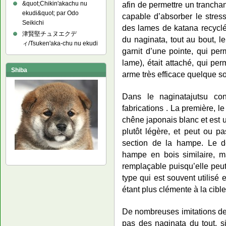
&quot;Chikin'akachu nu
afin de permettre un tranchan
ekudi&quot; par Odo
capable d’absorber le stress
Seikichi
des lames de katana recyclés
津賢堅チュヌエクデ
du naginata, tout au bout, l
ィ/Tsuken'aka-chu nu ekudi
garnit d’une pointe, qui per
lame), était attaché, qui pe
Shiba
arme très efficace quelque so
Dans le naginatajutsu co
fabrications . La première, 
chêne japonais blanc et est ut
plutôt légère, et peut ou pa
section de la hampe. Le de
hampe en bois similaire, m
remplaçable puisqu’elle peut
type qui est souvent utilisé
étant plus clémente à la cibl
De nombreuses imitations de
pas des naginata du tout, si