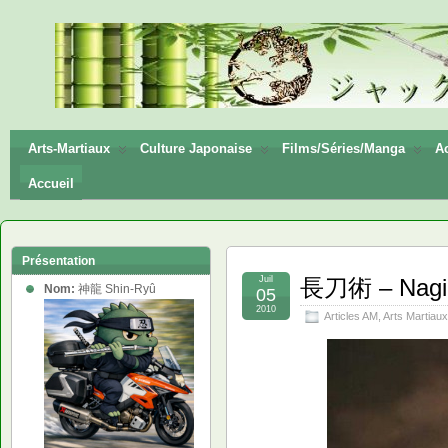
神龍
Shin-
Ryū
Arts-Martiaux
Culture Japonaise
Films/Séries/Manga
Ac
Accueil
Présentation
Juil
長刀術 – Nagin
Nom:
神龍 Shin-Ryû
05
2010
Articles AM
,
Arts Martiaux