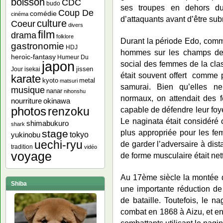
boisson
CDC
budo
ses troupes en dehors du
Coup De
comédie
cinéma
d’attaquants avant d’être su
culture
Coeur
divers
film
drama
folklore
Durant la période Edo, comme
gastronomie
HDJ
hommes sur les champs de b
heroic-fantasy
Humeur Du
japon
social des femmes de la cla
jissen
Jour
isekai
était souvent offert comme pa
karate
kyoto
metal
matsuri
samurai. Bien qu’elles 
musique
nanar
nihonshu
normaux, on attendait des 
nourriture
okinawa
photos
renzoku
capable de défendre leur foyer
Le naginata était considéré
shimabukuro
shark
stage
plus appropriée pour les fe
yukinobu
tokyo
uechi-ryu
de garder l’adversaire à dist
tradition
vidéo
voyage
de forme musculaire était net
Au 17ème siècle la montée d
Shiba
une importante réduction de
de bataille. Toutefois, le n
combat en 1868 à Aizu, et e
combattants utilisant le nagi