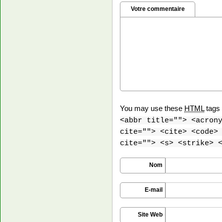
Votre commentaire
You may use these
HTML
tags 
<abbr title=""> <acron
cite=""> <cite> <code>
cite=""> <s> <strike> 
Nom
E-mail
Site Web