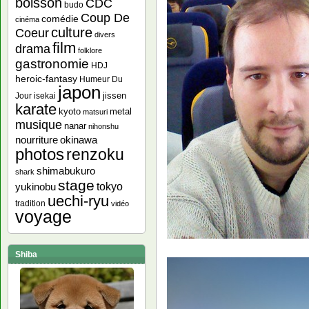
boisson
CDC
budo
Coup De
comédie
cinéma
culture
Coeur
divers
film
drama
folklore
gastronomie
HDJ
heroic-fantasy
Humeur Du
japon
jissen
Jour
isekai
karate
kyoto
metal
matsuri
musique
nanar
nihonshu
nourriture
okinawa
photos
renzoku
shimabukuro
shark
stage
yukinobu
tokyo
uechi-ryu
tradition
vidéo
voyage
Shiba