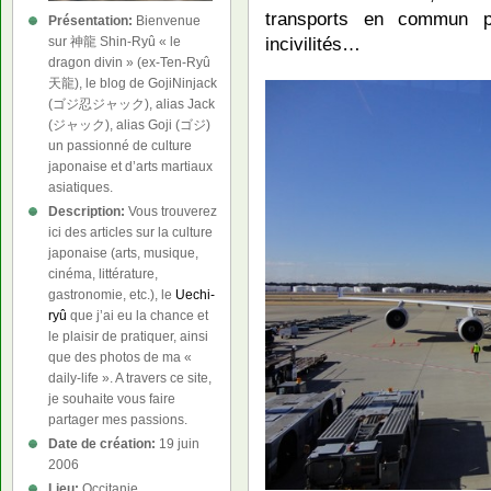
transports en commun pou
Présentation:
Bienvenue
incivilités…
sur 神龍 Shin-Ryû « le
dragon divin » (ex-Ten-Ryû
天龍), le blog de GojiNinjack
(ゴジ忍ジャック), alias Jack
(ジャック), alias Goji (ゴジ)
un passionné de culture
japonaise et d’arts martiaux
asiatiques.
Description:
Vous trouverez
ici des articles sur la culture
japonaise (arts, musique,
cinéma, littérature,
gastronomie, etc.), le
Uechi-
ryû
que j’ai eu la chance et
le plaisir de pratiquer, ainsi
que des photos de ma «
daily-life ». A travers ce site,
je souhaite vous faire
partager mes passions.
Date de création:
19 juin
2006
Lieu:
Occitanie