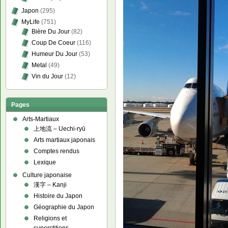
Japon
(295)
MyLife
(751)
Bière Du Jour
(82)
Coup De Coeur
(116)
Humeur Du Jour
(53)
Metal
(49)
Vin du Jour
(12)
Pages
Arts-Martiaux
上地流 – Uechi-ryū
Arts martiaux japonais
Comptes rendus
Lexique
Culture japonaise
漢字 – Kanji
Histoire du Japon
Géographie du Japon
Religions et