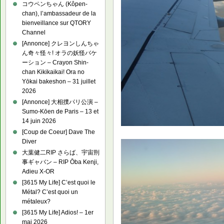
コウペンちゃん (Kôpen-
chan), l’ambassadeur de la
bienveillance sur QTORY
Channel
[Annonce] クレヨンしんちゃ
ん奇々怪々! オラの妖怪バケ
ーション – Crayon Shin-
chan Kikikaikai! Ora no
Yōkai bakeshon – 31 juillet
2026
[Annonce] 大相撲パリ公演 –
Sumo-Kōen de Paris – 13 et
14 juin 2026
[Coup de Coeur] Dave The
Diver
大葉健二RIP さらば、宇宙刑
事ギャバン – RIP Ōba Kenji,
Adieu X-OR
[3615 My Life] C’est quoi le
Métal? C’est quoi un
métaleux?
[3615 My Life] Adios! – 1er
mai 2026