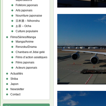
superstitions
Folklore japonais
Arts japonais
Nourriture japonaise
日本酒 – Nihonshu
お茶 – Ocha
Culture populaire
Films/Séries/Manga
Manga/Anime
Renzoku/Drama
Chanbara et Jidai geki
Films d’action asiatiques
Films japonais
Acteurs japonais
Actualités
Shiba
Japon
Newsletter
Contact