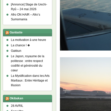
[Annonce] Stage de Uechi-
Ryû – 24 mai 2026
Afro ON HAIR – Afro’s
Sumomania
Ganbatte
La motivation à une heure
La chance ! 🍀
Gakkun
Le Japon, royaume de la
politesse : entre respect
codifié et générosité du
cœur
La Mystification dans les Arts
Martiaux : Entre Héritage et
Illusion
Okibukan
28 AVRIL