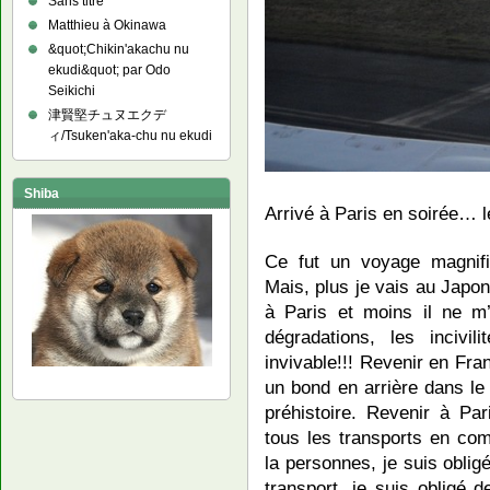
Sans titre
Matthieu à Okinawa
&quot;Chikin'akachu nu
ekudi&quot; par Odo
Seikichi
津賢堅チュヌエクデ
ィ/Tsuken'aka-chu nu ekudi
Shiba
Arrivé à Paris en soirée… 
Ce fut un voyage magnif
Mais, plus je vais au Japon
à Paris et moins il ne m’
dégradations, les incivil
invivable!!! Revenir en Fran
un bond en arrière dans le 
préhistoire. Revenir à Pa
tous les transports en co
la personnes, je suis obli
transport, je suis obligé 