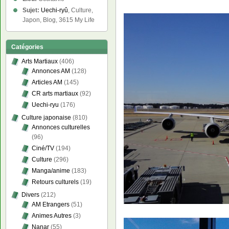
Sujet:
Uechi-ryû
, Culture,
Japon, Blog, 3615 My Life
Catégories
Arts Martiaux
(406)
Annonces AM
(128)
Articles AM
(145)
CR arts martiaux
(92)
Uechi-ryu
(176)
Culture japonaise
(810)
Annonces culturelles
(96)
Ciné/TV
(194)
Culture
(296)
Manga/anime
(183)
Retours culturels
(19)
Divers
(212)
AM Etrangers
(51)
Animes Autres
(3)
Nanar
(55)