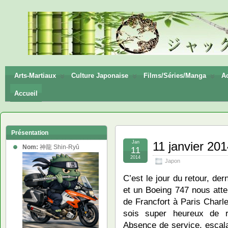
神龍
Shin-
Ryū
Arts-Martiaux
Culture Japonaise
Films/Séries/Manga
Ac
Accueil
Présentation
Jan
11 janvier 20
Nom:
神龍 Shin-Ryû
11
2014
Japon
C’est le jour du retour, d
et un Boeing 747 nous atte
de Francfort à Paris Charl
sois super heureux de r
Absence de service, escala