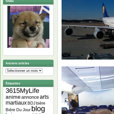
Shiba
Anciens articles
Anciens
articles
Étiquettes
3615MyLife
arts
anime
annonce
martiaux
bière
BDJ
blog
Bière Du Jour