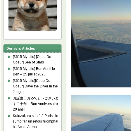
Derniers Articles
[3615 My Life] [Coup De
Coeur] Sea of Stars
[3615 My Life] Bon Annif le
Ben – 25 juillet 2026
[3615 My Life][Coup De
Coeur] Dave the Diver in the
Jungle
お誕生日おめでとうございま
す二十年 – Bon Anniversaire
20 ans!
Kotozakura sacré à Paris : le
sumo fait un retour triomphal
à l’Accor Arena