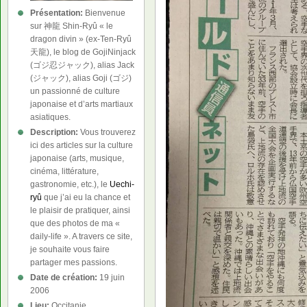
Présentation:
Bienvenue
sur 神龍 Shin-Ryû « le
dragon divin » (ex-Ten-Ryû
天龍), le blog de GojiNinjack
(ゴジ忍ジャック), alias Jack
(ジャック), alias Goji (ゴジ)
un passionné de culture
japonaise et d’arts martiaux
asiatiques.
Description:
Vous trouverez
ici des articles sur la culture
japonaise (arts, musique,
cinéma, littérature,
gastronomie, etc.), le
Uechi-
ryû
que j’ai eu la chance et
le plaisir de pratiquer, ainsi
que des photos de ma «
daily-life ». A travers ce site,
je souhaite vous faire
partager mes passions.
Date de création:
19 juin
2006
Lieu:
Occitanie