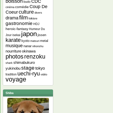
boisson
CDC
budo
Coup De
comédie
cinéma
culture
Coeur
divers
film
drama
folklore
gastronomie
HDJ
heroic-fantasy
Humeur Du
japon
jissen
Jour
isekai
karate
kyoto
metal
matsuri
musique
nanar
nihonshu
nourriture
okinawa
photos
renzoku
shimabukuro
shark
stage
yukinobu
tokyo
uechi-ryu
tradition
vidéo
voyage
Shiba