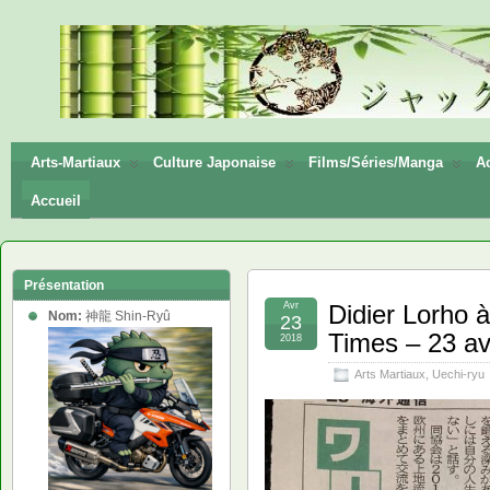
神龍
Shin-
Ryū
Arts-Martiaux
Culture Japonaise
Films/Séries/Manga
Ac
Accueil
Présentation
Avr
Didier Lorho 
Nom:
神龍 Shin-Ryû
23
Times – 23 av
2018
Arts Martiaux
,
Uechi-ryu