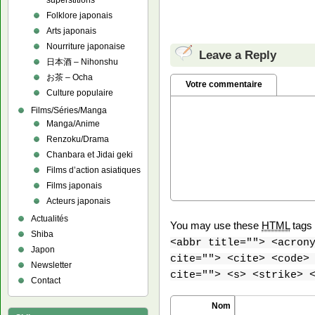
superstitions
Folklore japonais
Arts japonais
Nourriture japonaise
Leave a Reply
日本酒 – Nihonshu
お茶 – Ocha
Votre commentaire
Culture populaire
Films/Séries/Manga
Manga/Anime
Renzoku/Drama
Chanbara et Jidai geki
Films d’action asiatiques
Films japonais
Acteurs japonais
Actualités
You may use these
HTML
tags 
Shiba
<abbr title=""> <acron
Japon
cite=""> <cite> <code>
Newsletter
cite=""> <s> <strike> 
Contact
Nom