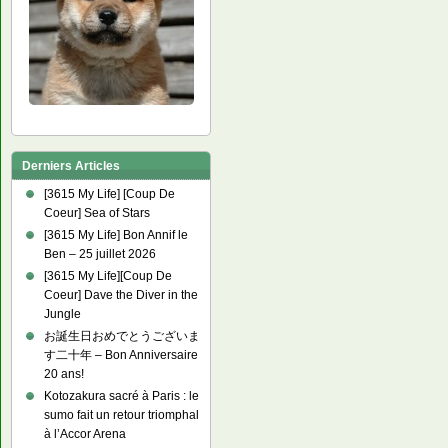
Derniers Articles
[3615 My Life] [Coup De
Coeur] Sea of Stars
[3615 My Life] Bon Annif le
Ben – 25 juillet 2026
[3615 My Life][Coup De
Coeur] Dave the Diver in the
Jungle
お誕生日おめでとうございま
す二十年 – Bon Anniversaire
20 ans!
Kotozakura sacré à Paris : le
sumo fait un retour triomphal
à l’Accor Arena