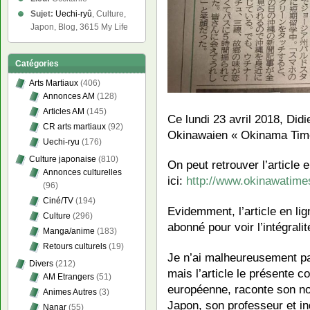
Sujet:
Uechi-ryû
, Culture,
Japon, Blog, 3615 My Life
Catégories
Arts Martiaux
(406)
Annonces AM
(128)
Articles AM
(145)
Ce lundi 23 avril 2018, Didi
CR arts martiaux
(92)
Okinawaien « Okinama Tim
Uechi-ryu
(176)
Culture japonaise
(810)
On peut retrouver l’article e
Annonces culturelles
ici:
http://www.okinawatimes
(96)
Ciné/TV
(194)
Evidemment, l’article en lign
Culture
(296)
abonné pour voir l’intégralit
Manga/anime
(183)
Retours culturels
(19)
Je n’ai malheureusement pas
Divers
(212)
mais l’article le présente c
AM Etrangers
(51)
européenne, raconte son n
Animes Autres
(3)
Japon, son professeur et ind
Nanar
(55)