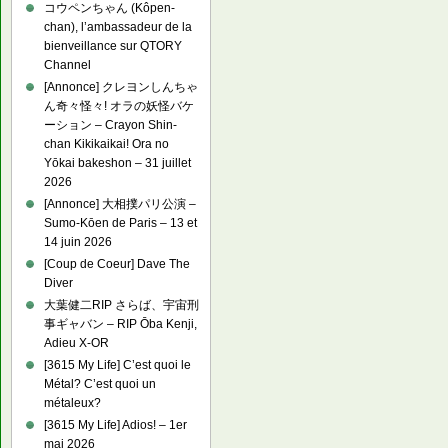
コウペンちゃん (Kôpen-
chan), l’ambassadeur de la
bienveillance sur QTORY
Channel
[Annonce] クレヨンしんちゃ
ん奇々怪々! オラの妖怪バケ
ーション – Crayon Shin-
chan Kikikaikai! Ora no
Yōkai bakeshon – 31 juillet
2026
[Annonce] 大相撲パリ公演 –
Sumo-Kōen de Paris – 13 et
14 juin 2026
[Coup de Coeur] Dave The
Diver
大葉健二RIP さらば、宇宙刑
事ギャバン – RIP Ōba Kenji,
Adieu X-OR
[3615 My Life] C’est quoi le
Métal? C’est quoi un
métaleux?
[3615 My Life] Adios! – 1er
mai 2026