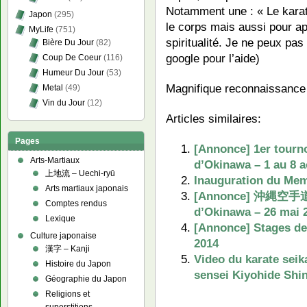
Notamment une : « Le karat
Japon
(295)
le corps mais aussi pour ap
MyLife
(751)
spiritualité. Je ne peux pa
Bière Du Jour
(82)
google pour l’aide)
Coup De Coeur
(116)
Humeur Du Jour
(53)
Magnifique reconnaissance p
Metal
(49)
Vin du Jour
(12)
Articles similaires:
Pages
[Annonce] 1er tourno
Arts-Martiaux
d’Okinawa – 1 au 8 a
上地流 – Uechi-ryū
Inauguration du Mem
Arts martiaux japonais
[Annonce] 沖縄空手道
Comptes rendus
d’Okinawa – 26 mai 
Lexique
[Annonce] Stages de 
Culture japonaise
2014
漢字 – Kanji
Video du karate seik
Histoire du Japon
sensei Kiyohide Shi
Géographie du Japon
Religions et