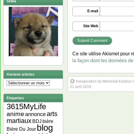
Shiba
E-mail
Site Web
Ce site utilise Akismet pour r
la façon dont les données de
Anciens articles
Inauguration du Memorial Kanbun
Anciens
21 avril 2018
articles
Étiquettes
3615MyLife
arts
anime
annonce
martiaux
bière
BDJ
blog
Bière Du Jour