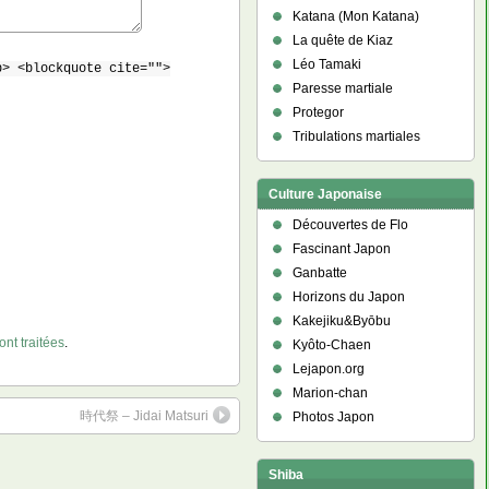
Katana (Mon Katana)
La quête de Kiaz
Léo Tamaki
b> <blockquote cite="">
Paresse martiale
Protegor
Tribulations martiales
Culture Japonaise
Découvertes de Flo
Fascinant Japon
Ganbatte
Horizons du Japon
Kakejiku&Byōbu
nt traitées
.
Kyôto-Chaen
Lejapon.org
Marion-chan
時代祭 – Jidai Matsuri
Photos Japon
Shiba