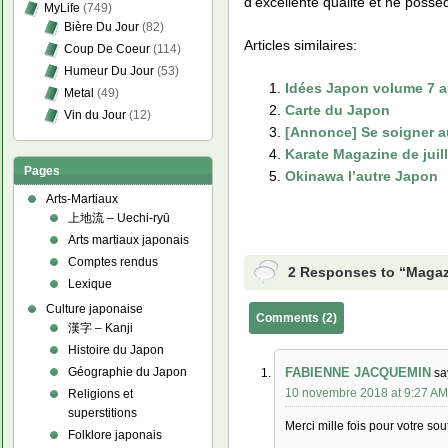
d’excellente qualité et ne possè
MyLife
(749)
Bière Du Jour
(82)
Articles similaires:
Coup De Coeur
(114)
Humeur Du Jour
(53)
Idées Japon volume 7 
Metal
(49)
Carte du Japon
Vin du Jour
(12)
[Annonce] Se soigner a
Karate Magazine de juil
Pages
Okinawa l’autre Japon
Arts-Martiaux
上地流 – Uechi-ryū
Arts martiaux japonais
Comptes rendus
2 Responses to “Magaz
Lexique
Culture japonaise
Comments (2)
漢字 – Kanji
Histoire du Japon
FABIENNE JACQUEMIN
Géographie du Japon
sa
10 novembre 2018 at 9:27 A
Religions et
superstitions
Merci mille fois pour votre
Folklore japonais