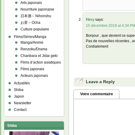
Arts japonais
Nourriture japonaise
日本酒 – Nihonshu
Hery
says:
お茶 – Ocha
15 décembre 2019 at 4:34 P
Culture populaire
Bonjour , que devient ce sup
Films/Séries/Manga
Pas de nouvelles récentes , av
Manga/Anime
Cordialement
Renzoku/Drama
Chanbara et Jidai geki
Films d’action asiatiques
Films japonais
Acteurs japonais
Leave a Reply
Actualités
Shiba
Votre commentaire
Japon
Newsletter
Contact
Shiba