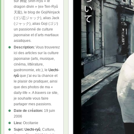
sur 神龍 Shin-Ryû « le
dragon divin » (ex-Ten-Ryû
天龍), le blog de GojiNinjack
(ゴジ忍ジャック), alias Jack
(ジャック), alias Goji (ゴジ)
un passionné de culture
japonaise et d’arts martiaux
asiatiques.
Description:
Vous trouverez
ici des articles sur la culture
japonaise (arts, musique,
cinéma, littérature,
gastronomie, etc.), le
Uechi-
ryû
que j’ai eu la chance et
le plaisir de pratiquer, ainsi
que des photos de ma «
daily-life ». A travers ce site,
je souhaite vous faire
partager mes passions.
Date de création:
19 juin
2006
Lieu:
Occitanie
Sujet:
Uechi-ryû
, Culture,