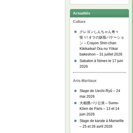
Actualités
Culture
:
クレヨンしんちゃん奇々
怪々! オラの妖怪バケーショ
ン – Crayon Shin-chan
Kikikaikai! Ora no Yōkai
bakeshon – 31 juillet 2026
Sabaton à Nimes le 17 juin
2026
Arts-Martiaux
:
Stage de Uechi-Ryû – 24
mai 2026
大相撲パリ公演 – Sumo-
Kōen de Paris – 13 et 14
juin 2026
Stage de karate à Marseille
– 25 et 26 avril 2026