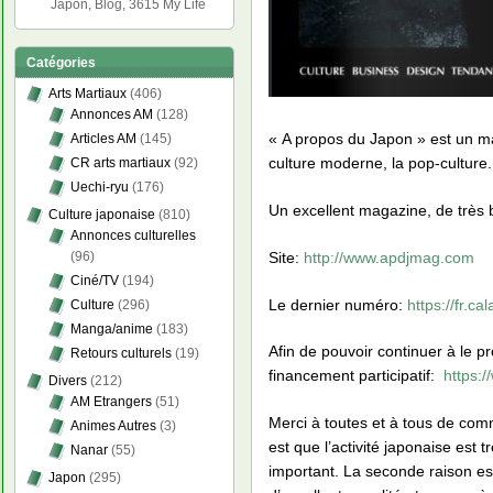
Japon, Blog, 3615 My Life
Catégories
Arts Martiaux
(406)
Annonces AM
(128)
« A propos du Japon » est un magaz
Articles AM
(145)
culture moderne, la pop-culture.
CR arts martiaux
(92)
Uechi-ryu
(176)
Un excellent magazine, de très 
Culture japonaise
(810)
Annonces culturelles
Site:
http://www.apdjmag.com
(96)
Ciné/TV
(194)
Le dernier numéro:
https://fr.
Culture
(296)
Manga/anime
(183)
Afin de pouvoir continuer à le pr
Retours culturels
(19)
financement participatif:
https:
Divers
(212)
AM Etrangers
(51)
Merci à toutes et à tous de com
Animes Autres
(3)
est que l’activité japonaise est 
Nanar
(55)
important. La seconde raison est
Japon
(295)