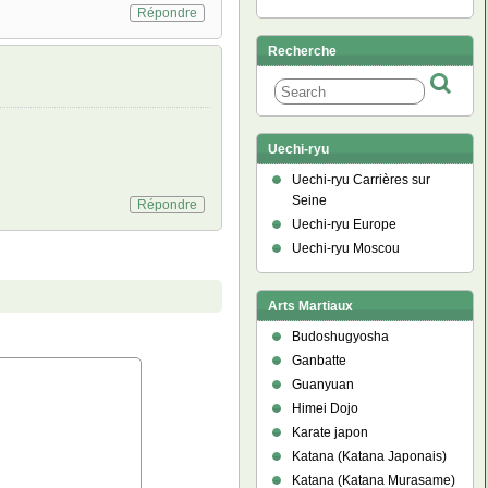
Répondre
Recherche
Uechi-ryu
Uechi-ryu Carrières sur
Seine
Répondre
Uechi-ryu Europe
Uechi-ryu Moscou
Arts Martiaux
Budoshugyosha
Ganbatte
Guanyuan
Himei Dojo
Karate japon
Katana (Katana Japonais)
Katana (Katana Murasame)