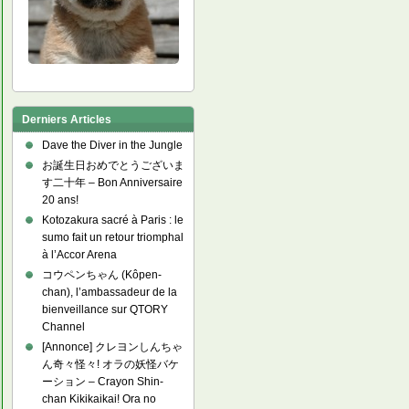
Derniers Articles
Dave the Diver in the Jungle
お誕生日おめでとうございま
す二十年 – Bon Anniversaire
20 ans!
Kotozakura sacré à Paris : le
sumo fait un retour triomphal
à l’Accor Arena
コウペンちゃん (Kôpen-
chan), l’ambassadeur de la
bienveillance sur QTORY
Channel
[Annonce] クレヨンしんちゃ
ん奇々怪々! オラの妖怪バケ
ーション – Crayon Shin-
chan Kikikaikai! Ora no