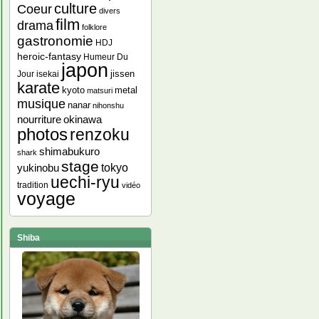
culture
Coeur
divers
film
drama
folklore
gastronomie
HDJ
heroic-fantasy
Humeur Du
japon
jissen
Jour
isekai
karate
kyoto
metal
matsuri
musique
nanar
nihonshu
nourriture
okinawa
photos
renzoku
shimabukuro
shark
stage
yukinobu
tokyo
uechi-ryu
tradition
vidéo
voyage
Shiba