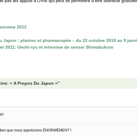
de pas les appuis d’OVNI qui peut se permettre d’être distribué gratuit
automne 2012
u Japon : plantes et pharmacopée – du 22 octobre 2018 au 9 janv
let 2011: Uechi-ryu et interview de sensei Shimabukuro
ine: « A Propos Du Japon »”
ys:
M
 soutien que nous apprécions ÉNORMÉMENT !