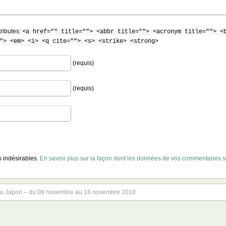
tributes:
<a href="" title=""> <abbr title=""> <acronym title=""> <
"> <em> <i> <q cite=""> <s> <strike> <strong>
(requis)
(requis)
es indésirables.
En savoir plus sur la façon dont les données de vos commentaires so
Japon – du 08 novembre au 18 novembre 2018