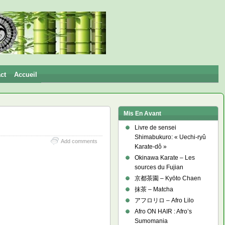
ct
Accueil
Mis En Avant
Livre de sensei
Shimabukuro: « Uechi-ryû
Add comments
Karate-dô »
Okinawa Karate – Les
sources du Fujian
京都茶園 – Kyōto Chaen
抹茶 – Matcha
アフロリロ – Afro Lilo
Afro ON HAIR : Afro’s
Sumomania