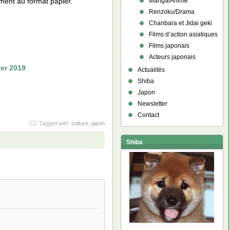
Manga/Anime
ement au format papier.
Renzoku/Drama
Chanbara et Jidai geki
Films d’action asiatiques
Films japonais
Acteurs japonais
ier 2019
Actualités
Shiba
Japon
Newsletter
Contact
Tagged with:
culture
,
japon
Shiba