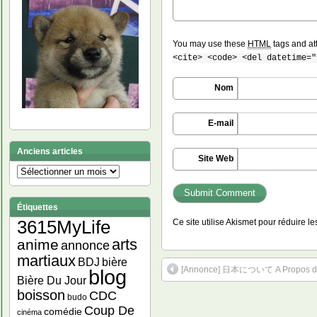
You may use these
HTML
tags and at
<cite> <code> <del datetime="
Nom
E-mail
Anciens articles
Site Web
Anciens
articles
Étiquettes
Ce site utilise Akismet pour réduire l
3615MyLife
arts
anime
annonce
martiaux
bière
BDJ
[Annonce] 日本について A Propos du 
blog
Bière Du Jour
boisson
CDC
budo
Coup De
comédie
cinéma