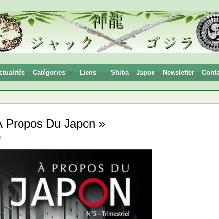
ctualités
Catégories
Liens
Shiba
Japon
Newsletter
Conta
A Propos Du Japon »
e