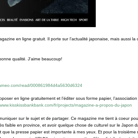
ine en ligne gratuit. Il porte sur l’actualité japonaise, mais aussi la cul
bonne qualité. J’aime beaucoup!
calameo.com/read/000861984d4a5630d6324
oposer en ligne gratuitement et l’éditer sous forme papier, l’associatio
//www.kisskissbankbank.com/fr/projects/magazine-a-propos-du-japon
muniquer sur le sujet et de partager. Ce magazine me tient à coeur pour
très faible en province, et avoir quelque chose de culturel sur le Japon d
 que la presse papier est importante à mes yeux. Et pour la troisième ra