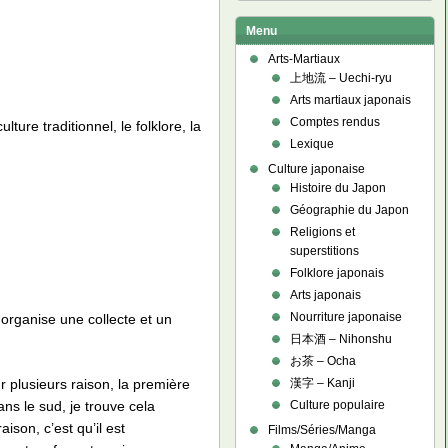
Menu
Arts-Martiaux
上地流 – Uechi-ryu
Arts martiaux japonais
Comptes rendus
ture traditionnel, le folklore, la
Lexique
Culture japonaise
Histoire du Japon
Géographie du Japon
Religions et
superstitions
Folklore japonais
Arts japonais
Nourriture japonaise
n organise une collecte et un
日本酒 – Nihonshu
お茶 – Ocha
漢字 – Kanji
 plusieurs raison, la première
Culture populaire
ans le sud, je trouve cela
ison, c’est qu’il est
Films/Séries/Manga