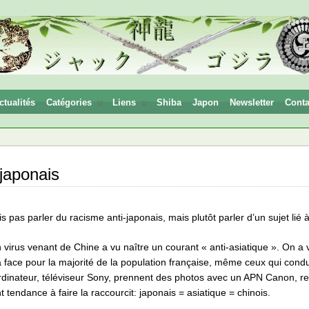
ctualités
Catégories
Liens
Shiba
Japon
Newsletter
Conta
japonais
ais pas parler du racisme anti-japonais, mais plutôt parler d’un sujet lié à
on virus venant de Chine a vu naître un courant « anti-asiatique ». On a
la face pour la majorité de la population française, même ceux qui con
 ordinateur, téléviseur Sony, prennent des photos avec un APN Canon, r
ndance à faire la raccourcit: japonais = asiatique = chinois.