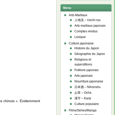
Menu
Arts-Martiaux
上地流 – Uechi-ryu
Arts martiaux japonais
Comptes rendus
Lexique
Culture japonaise
Histoire du Japon
Géographie du Japon
Religions et
superstitions
Folklore japonais
Arts japonais
Nourriture japonaise
日本酒 – Nihonshu
お茶 – Ocha
漢字 – Kanji
rus chinois ». Evidemment
Culture populaire
Films/Séries/Manga