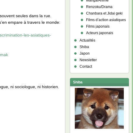
Manga/Anime
Renzoku/Drama
Chanbara et Jidai geki
souvent seules dans la rue.
Films d’action asiatiques
 s’en empare à travers le monde:
Films japonais
Acteurs japonais
scrimination-les-asiatiques-
Actualités
Shiba
Japon
-mak
Newsletter
Contact
Shiba
gue, ni sociologue, ni historien.