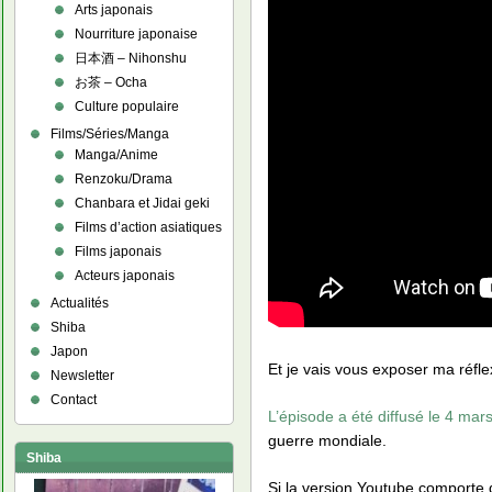
Arts japonais
Nourriture japonaise
日本酒 – Nihonshu
お茶 – Ocha
Culture populaire
Films/Séries/Manga
Manga/Anime
Renzoku/Drama
Chanbara et Jidai geki
Films d’action asiatiques
Films japonais
Acteurs japonais
Actualités
Shiba
Japon
Et je vais vous exposer ma réfle
Newsletter
Contact
L’épisode a été diffusé le 4 mar
guerre mondiale.
Shiba
Si la version Youtube comporte d