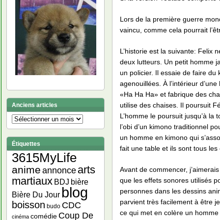
Lors de la première guerre mondi
vaincu, comme cela pourrait l’ê
L’historie est la suivante: Felix 
deux lutteurs. Un petit homme j
un policier. Il essaie de faire d
agenouillées. À l’intérieur d’une
«Ha Ha Ha» et fabrique des chai
utilise des chaises. Il poursuit F
Anciens articles
L’homme le poursuit jusqu’à la t
Anciens
l’obi d’un kimono traditionnel p
articles
un homme en kimono qui s’assoit 
Étiquettes
fait une table et ils sont tous l
3615MyLife
arts
anime
Avant de commencer, j’aimerais 
annonce
martiaux
que les effets sonores utilisés 
bière
BDJ
blog
personnes dans les dessins anim
Bière Du Jour
parvient très facilement à être 
boisson
CDC
budo
ce qui met en colère un homme i
Coup De
comédie
cinéma