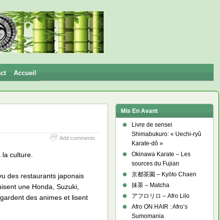
ct
Accueil
Mis En Avant
Livre de sensei
Shimabukuro: « Uechi-ryû
Add comments
Karate-dô »
 la culture.
Okinawa Karate – Les
sources du Fujian
京都茶園 – Kyōto Chaen
 vu des restaurants japonais
抹茶 – Matcha
duisent une Honda, Suzuki,
アフロリロ – Afro Lilo
egardent des animes et lisent
Afro ON HAIR : Afro’s
Sumomania