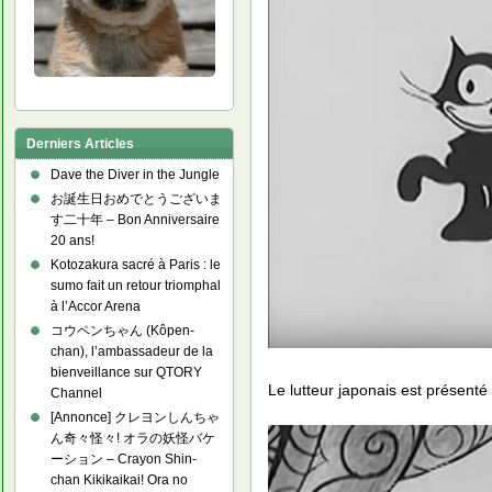
Derniers Articles
Dave the Diver in the Jungle
お誕生日おめでとうございま
す二十年 – Bon Anniversaire
20 ans!
Kotozakura sacré à Paris : le
sumo fait un retour triomphal
à l’Accor Arena
コウペンちゃん (Kôpen-
chan), l’ambassadeur de la
bienveillance sur QTORY
Le lutteur japonais est présenté
Channel
[Annonce] クレヨンしんちゃ
ん奇々怪々! オラの妖怪バケ
ーション – Crayon Shin-
chan Kikikaikai! Ora no