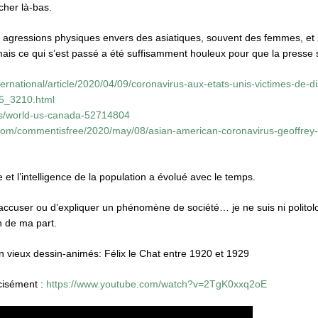
cher là-bas.
 agressions physiques envers des asiatiques, souvent des femmes, et 
mais ce qui s’est passé a été suffisamment houleux pour que la presse
ternational/article/2020/04/09/coronavirus-aux-etats-unis-victimes-de-di
5_3210.html
s/world-us-canada-52714804
.com/commentisfree/2020/may/08/asian-american-coronavirus-geoffrey
 et l’intelligence de la population a évolué avec le temps.
d’accuser ou d’expliquer un phénomène de société… je ne suis ni politolo
on de ma part.
n vieux dessin-animés: Félix le Chat entre 1920 et 1929
cisément :
https://www.youtube.com/watch?v=2TgK0xxq2oE