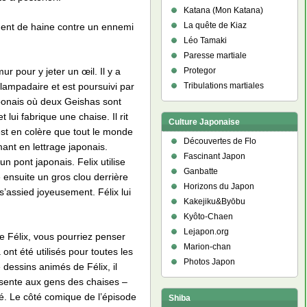
Katana (Mon Katana)
La quête de Kiaz
iment de haine contre un ennemi
Léo Tamaki
Paresse martiale
ur pour y jeter un œil. Il y a
Protegor
lampadaire et est poursuivi par
Tribulations martiales
 japonais où deux Geishas sont
 lui fabrique une chaise. Il rit
Culture Japonaise
est en colère que tout le monde
Découvertes de Flo
rmant en lettrage japonais.
Fascinant Japon
 pont japonais. Felix utilise
Ganbatte
e ensuite un gros clou derrière
Horizons du Japon
s’assied joyeusement. Félix lui
Kakejiku&Byōbu
Kyôto-Chaen
Lejapon.org
e Félix, vous pourriez penser
Marion-chan
ont été utilisés pour toutes les
Photos Japon
dessins animés de Félix, il
présente aux gens des chaises –
é. Le côté comique de l’épisode
Shiba