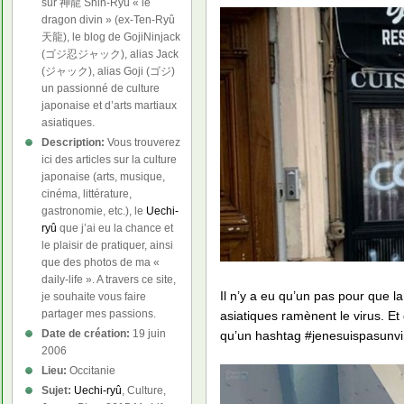
sur 神龍 Shin-Ryû « le
dragon divin » (ex-Ten-Ryû
天龍), le blog de GojiNinjack
(ゴジ忍ジャック), alias Jack
(ジャック), alias Goji (ゴジ)
un passionné de culture
japonaise et d’arts martiaux
asiatiques.
Description:
Vous trouverez
ici des articles sur la culture
japonaise (arts, musique,
cinéma, littérature,
gastronomie, etc.), le
Uechi-
ryû
que j’ai eu la chance et
le plaisir de pratiquer, ainsi
que des photos de ma «
daily-life ». A travers ce site,
Il n’y a eu qu’un pas pour que l
je souhaite vous faire
partager mes passions.
asiatiques ramènent le virus. E
Date de création:
19 juin
qu’un hashtag #jenesuispasunviru
2006
Lieu:
Occitanie
Sujet:
Uechi-ryû
, Culture,