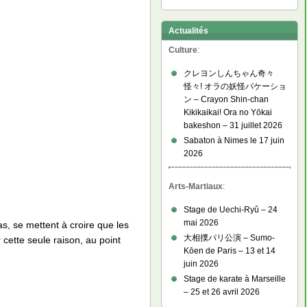
Actualités
Culture
:
クレヨンしんちゃん奇々
怪々! オラの妖怪バケーショ
ン – Crayon Shin-chan
Kikikaikai! Ora no Yōkai
bakeshon – 31 juillet 2026
Sabaton à Nimes le 17 juin
2026
Arts-Martiaux
:
Stage de Uechi-Ryû – 24
mai 2026
as, se mettent à croire que les
大相撲パリ公演 – Sumo-
cette seule raison, au point
Kōen de Paris – 13 et 14
juin 2026
Stage de karate à Marseille
– 25 et 26 avril 2026