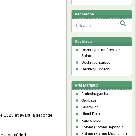
Recherche
Uechi-ryu
Uechi-ryu Carrières sur
Seine
Uechi-ryu Europe
Uechi-ryu Moscou
Arts Martiaux
Budoshugyosha
Ganbatte
Guanyuan
Himei Dojo
 de 1929 et avant la seconde
Karate japon
Katana (Katana Japonais)
Katana (Katana Murasame)
é à postériori.