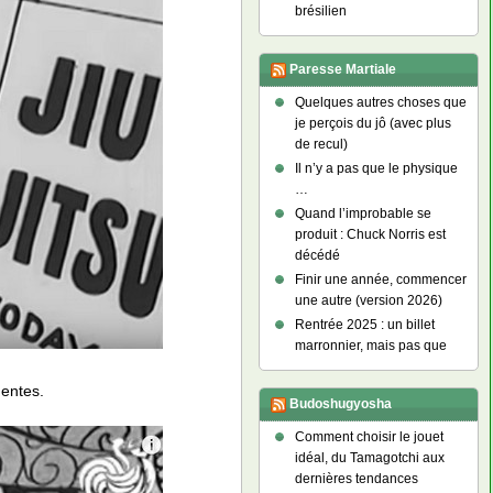
brésilien
Paresse Martiale
Quelques autres choses que
je perçois du jô (avec plus
de recul)
Il n’y a pas que le physique
…
Quand l’improbable se
produit : Chuck Norris est
décédé
Finir une année, commencer
une autre (version 2026)
Rentrée 2025 : un billet
marronnier, mais pas que
nentes.
Budoshugyosha
Comment choisir le jouet
idéal, du Tamagotchi aux
dernières tendances