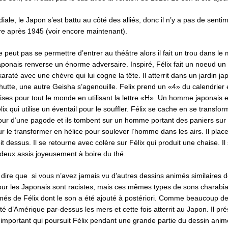
ale, le Japon s’est battu au côté des alliés, donc il n’y a pas de sent
tre après 1945 (voir encore maintenant).
ne peut pas se permettre d’entrer au théâtre alors il fait un trou dans le m
aponais renverse un énorme adversaire. Inspiré, Félix fait un noeud un 
u karaté avec une chèvre qui lui cogne la tête. Il atterrit dans un jardin
 hutte, une autre Geisha s’agenouille. Felix prend un «4» du calendrier et
ses pour tout le monde en utilisant la lettre «H». Un homme japonais 
élix qui utilise un éventail pour le souffler. Félix se cache en se transfo
our d’une pagode et ils tombent sur un homme portant des paniers sur un
our le transformer en hélice pour soulever l’homme dans les airs. Il plac
dessus. Il se retourne avec colère sur Félix qui produit une chaise. Il 
es deux assis joyeusement à boire du thé.
dire que si vous n’avez jamais vu d’autres dessins animés similaires d
pour les Japonais sont racistes, mais ces mêmes types de sons charabia 
és de Félix dont le son a été ajouté à postériori. Comme beaucoup de 
jeté d’Amérique par-dessus les mers et cette fois atterrit au Japon. Il 
mportant qui poursuit Félix pendant une grande partie du dessin anim