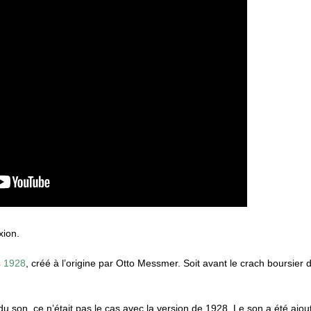
xion.
s 1928
, créé à l’origine par Otto Messmer. Soit avant le crach boursier
u son, ce n’était pas le cas avec la version de 1928. Le son a été ajout