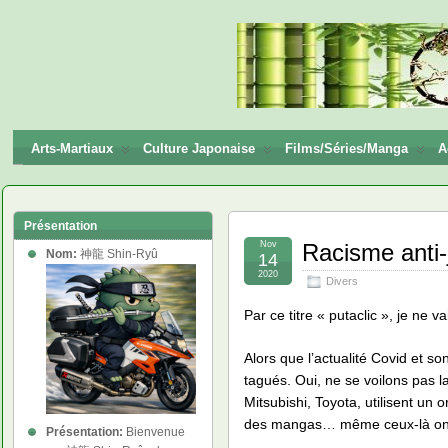
神龍
Shin-
Ryū
Arts-Martiaux
Culture Japonaise
Films/Séries/Manga
A
Présentation
Nov
Racisme anti-
Nom:
神龍 Shin-Ryû
14
2020
Divers
Par ce titre « putaclic », je ne v
Alors que l’actualité Covid et s
tagués. Oui, ne se voilons pas 
Mitsubishi, Toyota, utilisent un
des mangas… même ceux-là ont te
Présentation:
Bienvenue