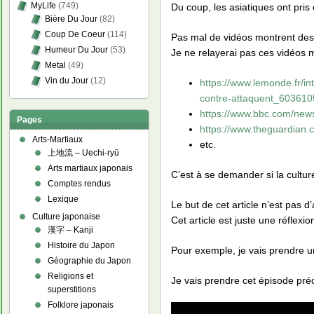
MyLife
(749)
Du coup, les asiatiques ont pris 
Bière Du Jour
(82)
Coup De Coeur
(114)
Pas mal de vidéos montrent des
Humeur Du Jour
(53)
Je ne relayerai pas ces vidéos 
Metal
(49)
Vin du Jour
(12)
https://www.lemonde.fr/in
contre-attaquent_603610
https://www.bbc.com/new
Pages
https://www.theguardian
Arts-Martiaux
etc.
上地流 – Uechi-ryū
Arts martiaux japonais
C’est à se demander si la culture
Comptes rendus
Lexique
Le but de cet article n’est pas 
Culture japonaise
Cet article est juste une réflexi
漢字 – Kanji
Histoire du Japon
Pour exemple, je vais prendre u
Géographie du Japon
Religions et
Je vais prendre cet épisode pré
superstitions
Folklore japonais