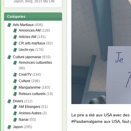
Japon, Blog, 3615 My Life
Catégories
Arts Martiaux
(406)
Annonces AM
(128)
Articles AM
(145)
CR arts martiaux
(92)
Uechi-ryu
(176)
Culture japonaise
(810)
Annonces culturelles
(96)
Ciné/TV
(194)
Culture
(296)
Manga/anime
(183)
Retours culturels
(19)
Divers
(212)
AM Etrangers
(51)
Animes Autres
(3)
Le pire a été aux USA avec des 
Nanar
(55)
#Pasdamalgame aux USA, faut 
Japon
(295)