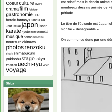
est relatif mais le dessin animé
culture
Coeur
divers
nombreux dessins animés de Félix
film
drama
folklore
période.
gastronomie
HDJ
heroic-fantasy
Humeur Du
japon
Le titre de l’épisode est Japani
jissen
Jour
isekai
signifie « désagréable ».
karate
kyoto
metal
matsuri
musique
nanar
nihonshu
On commence donc par une démons
nourriture
okinawa
photos
renzoku
shimabukuro
shark
stage
yukinobu
tokyo
uechi-ryu
tradition
vidéo
voyage
Shiba