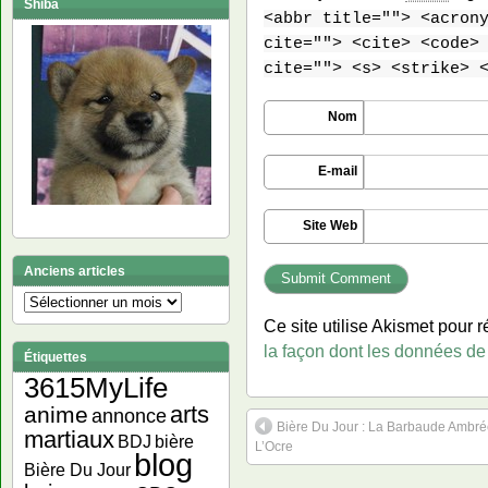
Shiba
<abbr title=""> <acron
cite=""> <cite> <code>
cite=""> <s> <strike> 
Nom
E-mail
Site Web
Anciens articles
Anciens
articles
Ce site utilise Akismet pour r
la façon dont les données de
Étiquettes
3615MyLife
arts
anime
annonce
Bière Du Jour : La Barbaude Ambré
martiaux
bière
BDJ
L’Ocre
blog
Bière Du Jour