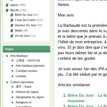
Nimes
Japon
(295)
MyLife
(749)
Mon avis
Bière Du Jour
(82)
Coup De Coeur
(114)
La Barbaude est la première
Humeur Du Jour
(53)
je suis descendu dans le s
Metal
(49)
et la bière que je prenais à
Vin du Jour
(12)
l’hôtel de mon entreprise, 
vins. Et je dois dire que c’
Pages
pas leurs bières bio et je d
Arts-Martiaux
content de les gouter.
上地流 – Uechi-ryū
Arts martiaux japonais
Je suis assez fan des IPA 
Comptes rendus
plu. J’ai été séduit par le go
Lexique
Culture japonaise
Articles similaires:
漢字 – Kanji
Histoire du Japon
Bière Du Jour : La B
Géographie du Japon
mousses
Religions et
Bière Du Jour : La B