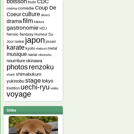
boisson
CDC
budo
Coup De
comédie
cinéma
culture
Coeur
divers
film
drama
folklore
gastronomie
HDJ
heroic-fantasy
Humeur Du
japon
jissen
Jour
isekai
karate
kyoto
metal
matsuri
musique
nanar
nihonshu
nourriture
okinawa
photos
renzoku
shimabukuro
shark
stage
yukinobu
tokyo
uechi-ryu
tradition
vidéo
voyage
Shiba