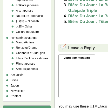
superstitions
Bière Du Jour : La B
Folklore japonais
Galéjade Triple
Arts japonais
Bière Du Jour : La 
Nourriture japonaise
Bière Du Jour : Tête
日本酒 – Nihonshu
お茶 – Ocha
Culture populaire
Films/Séries/Manga
Manga/Anime
Leave a Reply
Renzoku/Drama
Chanbara et Jidai geki
Votre commentaire
Films d’action asiatiques
Films japonais
Acteurs japonais
Actualités
Shiba
Japon
Newsletter
Contact
You may use these
HTML
tags 