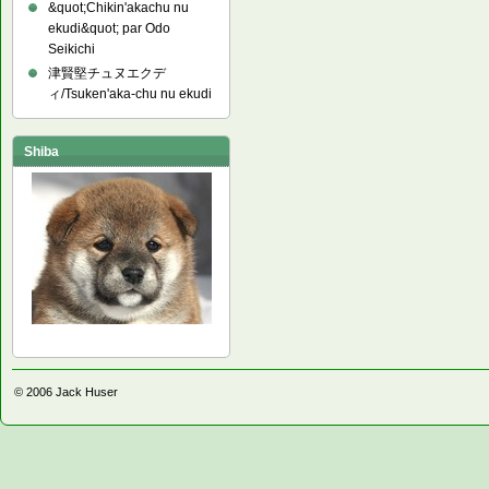
&quot;Chikin'akachu nu
ekudi&quot; par Odo
Seikichi
津賢堅チュヌエクデ
ィ/Tsuken'aka-chu nu ekudi
Shiba
© 2006
Jack Huser