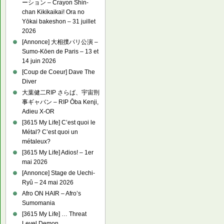
ーション – Crayon Shin-
chan Kikikaikai! Ora no
Yōkai bakeshon – 31 juillet
2026
[Annonce] 大相撲パリ公演 –
Sumo-Kōen de Paris – 13 et
14 juin 2026
[Coup de Coeur] Dave The
Diver
大葉健二RIP さらば、宇宙刑
事ギャバン – RIP Ōba Kenji,
Adieu X-OR
[3615 My Life] C’est quoi le
Métal? C’est quoi un
métaleux?
[3615 My Life] Adios! – 1er
mai 2026
[Annonce] Stage de Uechi-
Ryû – 24 mai 2026
Afro ON HAIR – Afro’s
Sumomania
[3615 My Life] … Threat
Level Demon