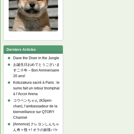
Derniers Articles
Dave the Diver in the Jungle
お誕生日おめでとうございま
す二十年 – Bon Anniversaire
20 ans!
Kotozakura sacré à Paris : le
sumo fait un retour triomphal
à l’Accor Arena
コウペンちゃん (Kôpen-
chan), l’ambassadeur de la
bienveillance sur QTORY
Channel
[Annonce] クレヨンしんちゃ
ん奇々怪々! オラの妖怪バケ