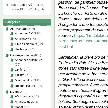
passion, de pamplemousse
Sujet:
Uechi-ryû
, Culture,
En bouche, les flocons d’av
Japon, Blog, 3615 My Life
La bouche est forte en alcoo
flower » avec une richesse 
Catégories
A déguster à une températur
Arts Martiaux
(406)
accompagnement de plats é
Annonces AM
(128)
source :
https://lartdelabie
Articles AM
(145)
barbaudier-brasserie-la-ba
CR arts martiaux
(92)
eur.html
Uechi-ryu
(176)
Culture japonaise
(810)
Barbaudier, la biere bio de
Annonces culturelles
Cette India Pale Ale, La Ba
(96)
dorée surmontée d’une bell
Ciné/TV
(194)
une création de la brasser
Culture
(296)
le Gard. Elle présente des
Manga/anime
(183)
pamplemousses. Avec cette 
Retours culturels
(19)
toute une richesse d’agrume
Divers
(212)
déguste à l’apéritif ou en
AM Etrangers
(51)
épicés. Son degré d’alcool
Animes Autres
(3)
source:
https://aumarchand
Nanar
(55)