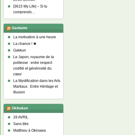
[3615 My Life] – Si tu
comprends…
Ganbatte
La motivation à une heure
La chance ! 🍀
Gakkun
Le Japon, royaume de la
politesse : entre respect
codifié et générosité du
cœur
La Mystification dans les Arts
Martiaux : Entre Héritage et
Illusion
Okibukan
28 AVRIL
Sans titre
Matthieu à Okinawa