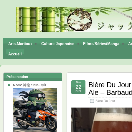
神龍
Shin-
Ryū
Arts-Martiaux
Culture Japonaise
Films/Séries/Manga
Ac
Accueil
Présentation
Nov
Bière Du Jour
Nom:
神龍 Shin-Ryû
22
Ale – Barbaud
2021
Bière Du Jour