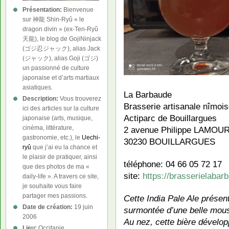
Présentation:
Bienvenue
sur 神龍 Shin-Ryû « le
dragon divin » (ex-Ten-Ryû
天龍), le blog de GojiNinjack
(ゴジ忍ジャック), alias Jack
(ジャック), alias Goji (ゴジ)
un passionné de culture
japonaise et d’arts martiaux
asiatiques.
La Barbaude
Description:
Vous trouverez
Brasserie artisanale nîmoi
ici des articles sur la culture
Actiparc de Bouillargues
japonaise (arts, musique,
cinéma, littérature,
2 avenue Philippe LAMOU
gastronomie, etc.), le
Uechi-
30230 BOUILLARGUES
ryû
que j’ai eu la chance et
le plaisir de pratiquer, ainsi
téléphone: 04 66 05 72 17
que des photos de ma «
site:
https://brasserielaba
daily-life ». A travers ce site,
je souhaite vous faire
partager mes passions.
Cette India Pale Ale présen
Date de création:
19 juin
surmontée d’une belle mou
2006
Au nez, cette bière dévelop
Lieu:
Occitanie