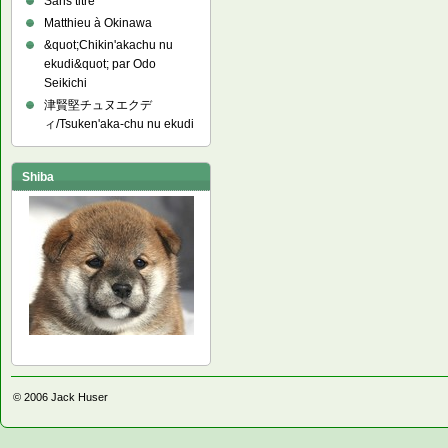
Sans titre
Matthieu à Okinawa
&quot;Chikin'akachu nu
ekudi&quot; par Odo
Seikichi
津賢堅チュヌエクデ
ィ/Tsuken'aka-chu nu ekudi
Shiba
© 2006
Jack Huser