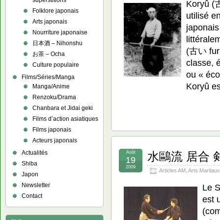
superstitions
Koryû (古
Folklore japonais
utilisé 
Arts japonais
japonais
Nourriture japonaise
littéral
日本酒 – Nihonshu
(古い furu
お茶 – Ocha
classe, 
Culture populaire
ou « éco
Films/Séries/Manga
Koryû e
Manga/Anime
Renzoku/Drama
Chanbara et Jidai geki
Films d’action asiatiques
Films japonais
Acteurs japonais
Actualités
Août
水鷗流 居合 剣法 
19
Shiba
2009
Articles AM
,
Arts Martiaux
Japon
Newsletter
Le 
Contact
est 
(com