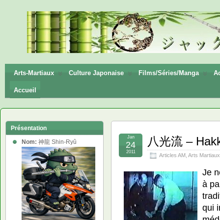
神龍
Shin-
Ryū
Arts-Martiaux
Culture Japonaise
Films/Séries/Manga
Ac
Accueil
Présentation
Jan
八光流 – Hakk
Nom:
神龍 Shin-Ryû
24
2011
Articles AM
,
Arts Martiaux
Je n
à pa
trad
qui 
méd