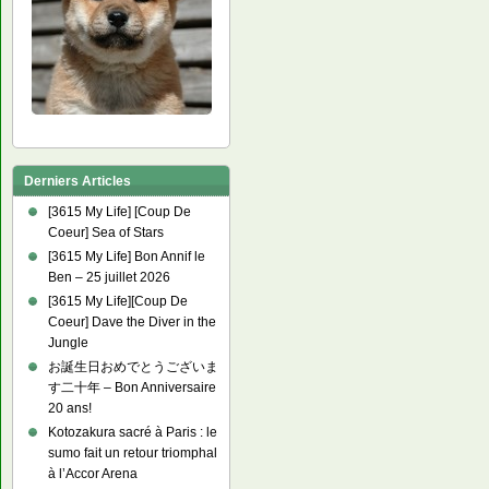
Derniers Articles
[3615 My Life] [Coup De
Coeur] Sea of Stars
[3615 My Life] Bon Annif le
Ben – 25 juillet 2026
[3615 My Life][Coup De
Coeur] Dave the Diver in the
Jungle
お誕生日おめでとうございま
す二十年 – Bon Anniversaire
20 ans!
Kotozakura sacré à Paris : le
sumo fait un retour triomphal
à l’Accor Arena