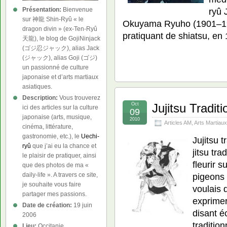
Présentation:
Bienvenue
ryû
sur 神龍 Shin-Ryû « le
Okuyama Ryuho (1901–19
dragon divin » (ex-Ten-Ryû
pratiquant de shiatsu, en
天龍), le blog de GojiNinjack
(ゴジ忍ジャック), alias Jack
(ジャック), alias Goji (ゴジ)
un passionné de culture
japonaise et d’arts martiaux
asiatiques.
Description:
Vous trouverez
Oct
Jujitsu Traditi
ici des articles sur la culture
09
japonaise (arts, musique,
2010
Articles AM
,
Arts Martiaux
cinéma, littérature,
gastronomie, etc.), le
Uechi-
Jujitsu tr
ryû
que j’ai eu la chance et
jitsu tr
le plaisir de pratiquer, ainsi
fleurir 
que des photos de ma «
pigeons 
daily-life ». A travers ce site,
je souhaite vous faire
voulais 
partager mes passions.
exprimer
Date de création:
19 juin
disant é
2006
traditio
Lieu:
Occitanie