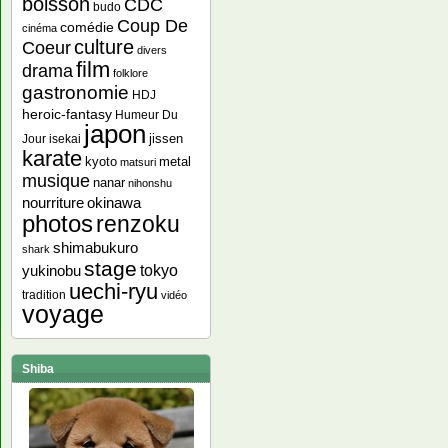
boisson
CDC
budo
Coup De
comédie
cinéma
culture
Coeur
divers
film
drama
folklore
gastronomie
HDJ
heroic-fantasy
Humeur Du
japon
jissen
Jour
isekai
karate
kyoto
metal
matsuri
musique
nanar
nihonshu
nourriture
okinawa
photos
renzoku
shimabukuro
shark
stage
yukinobu
tokyo
uechi-ryu
tradition
vidéo
voyage
Shiba