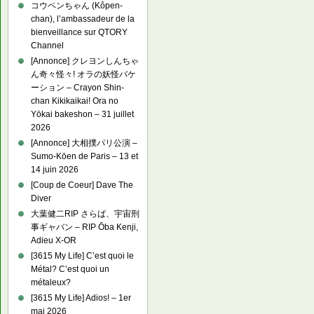
コウペンちゃん (Kôpen-
chan), l’ambassadeur de la
bienveillance sur QTORY
Channel
[Annonce] クレヨンしんちゃ
ん奇々怪々! オラの妖怪バケ
ーション – Crayon Shin-
chan Kikikaikai! Ora no
Yōkai bakeshon – 31 juillet
2026
[Annonce] 大相撲パリ公演 –
Sumo-Kōen de Paris – 13 et
14 juin 2026
[Coup de Coeur] Dave The
Diver
大葉健二RIP さらば、宇宙刑
事ギャバン – RIP Ōba Kenji,
Adieu X-OR
[3615 My Life] C’est quoi le
Métal? C’est quoi un
métaleux?
[3615 My Life] Adios! – 1er
mai 2026