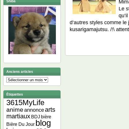
Mim
Shiba
Le s
qu’i
d’autres styles comme le j
kusarigamajutsu. /!\ atten
Anciens articles
Anciens
articles
Étiquettes
3615MyLife
arts
anime
annonce
martiaux
bière
BDJ
blog
Bière Du Jour