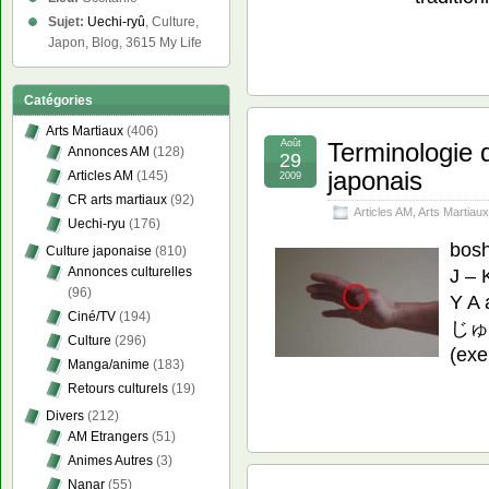
Sujet:
Uechi-ryû
, Culture,
Japon, Blog, 3615 My Life
Catégories
Arts Martiaux
(406)
Août
Terminologie 
Annonces AM
(128)
29
japonais
Articles AM
(145)
2009
CR arts martiaux
(92)
Articles AM
,
Arts Martiaux
Uechi-ryu
(176)
bosh
Culture japonaise
(810)
J – 
Annonces culturelles
(96)
Y A
Ciné/TV
(194)
じゅつ 
Culture
(296)
(exe
Manga/anime
(183)
Retours culturels
(19)
Divers
(212)
AM Etrangers
(51)
Animes Autres
(3)
Nanar
(55)