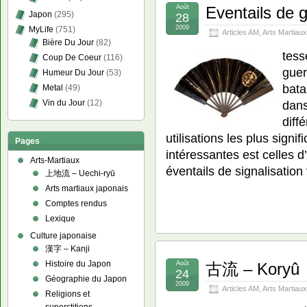
Août
Eventails de 
Japon
(295)
28
2009
MyLife
(751)
Articles AM
,
Arts Martiaux
Bière Du Jour
(82)
tess
Coup De Coeur
(116)
guer
Humeur Du Jour
(53)
bata
Metal
(49)
Vin du Jour
(12)
dans
diff
utilisations les plus signif
Pages
intéressantes est celles d
Arts-Martiaux
éventails de signalisatio
上地流 – Uechi-ryū
Arts martiaux japonais
Comptes rendus
Lexique
Culture japonaise
漢字 – Kanji
Histoire du Japon
Août
古流 – Koryû
24
Géographie du Japon
2009
Articles AM
,
Arts Martiaux
Religions et