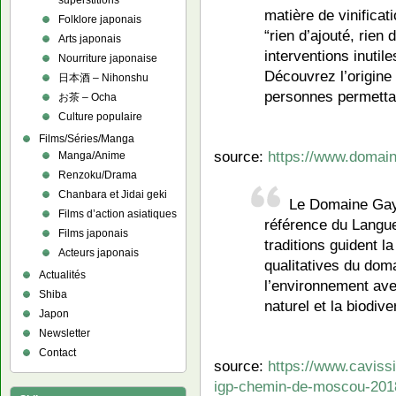
superstitions
matière de vinificati
Folklore japonais
“rien d’ajouté, rien 
Arts japonais
interventions inutil
Nourriture japonaise
Découvrez l’origine 
日本酒 – Nihonshu
personnes permettan
お茶 – Ocha
Culture populaire
Films/Séries/Manga
source:
https://www.domai
Manga/Anime
Renzoku/Drama
Chanbara et Jidai geki
Le Domaine Gay
Films d’action asiatiques
référence du Langue
Films japonais
traditions guident l
Acteurs japonais
qualitatives du dom
Actualités
l’environnement avec
Shiba
naturel et la biodive
Japon
Newsletter
Contact
source:
https://www.cavis
igp-chemin-de-moscou-201