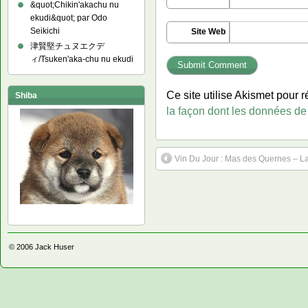
&quot;Chikin'akachu nu
ekudi&quot; par Odo
Seikichi
Site Web
津賢堅チュヌエクデ
ィ/Tsuken'aka-chu nu ekudi
Ce site utilise Akismet pour r
Shiba
la façon dont les données de
Vin Du Jour : Mas des Quernes – L
© 2006
Jack Huser