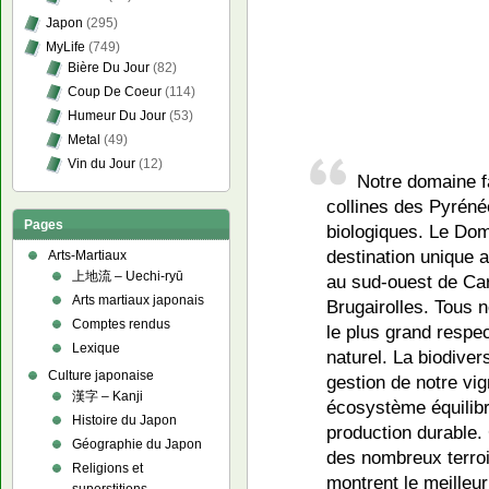
Japon
(295)
MyLife
(749)
Bière Du Jour
(82)
Coup De Coeur
(114)
Humeur Du Jour
(53)
Metal
(49)
Vin du Jour
(12)
Notre domaine fa
collines des Pyréné
Pages
biologiques. Le Do
destination unique
Arts-Martiaux
上地流 – Uechi-ryū
au sud-ouest de Car
Arts martiaux japonais
Brugairolles. Tous n
Comptes rendus
le plus grand respe
Lexique
naturel. La biodiver
Culture japonaise
gestion de notre vi
漢字 – Kanji
écosystème équilibr
Histoire du Japon
production durable. 
Géographie du Japon
des nombreux terro
Religions et
montrent le meille