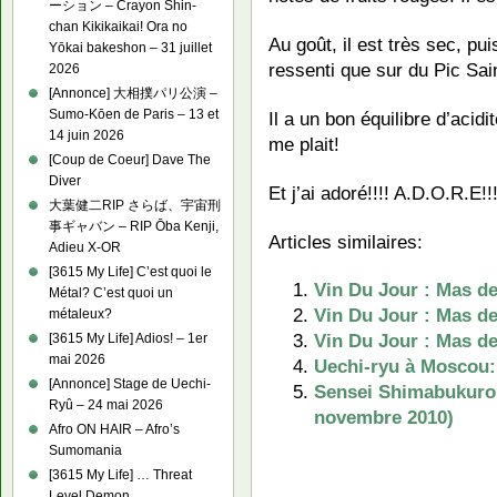
ーション – Crayon Shin-
chan Kikikaikai! Ora no
Au goût, il est très sec, p
Yōkai bakeshon – 31 juillet
ressenti que sur du Pic Sa
2026
[Annonce] 大相撲パリ公演 –
Sumo-Kōen de Paris – 13 et
Il a un bon équilibre d’acidi
14 juin 2026
me plait!
[Coup de Coeur] Dave The
Diver
Et j’ai adoré!!!! A.D.O.R.E!!!
大葉健二RIP さらば、宇宙刑
事ギャバン – RIP Ōba Kenji,
Articles similaires:
Adieu X-OR
[3615 My Life] C’est quoi le
Vin Du Jour : Mas d
Métal? C’est quoi un
Vin Du Jour : Mas d
métaleux?
Vin Du Jour : Mas de
[3615 My Life] Adios! – 1er
mai 2026
Uechi-ryu à Moscou:
[Annonce] Stage de Uechi-
Sensei Shimabukuro 
Ryû – 24 mai 2026
novembre 2010)
Afro ON HAIR – Afro’s
Sumomania
[3615 My Life] … Threat
Level Demon