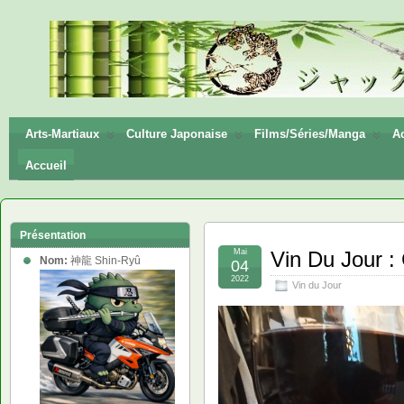
神龍
Shin-
Ryū
Arts-Martiaux
Culture Japonaise
Films/Séries/Manga
Ac
Accueil
Présentation
Mai
Vin Du Jour 
Nom:
神龍 Shin-Ryû
04
2022
Vin du Jour