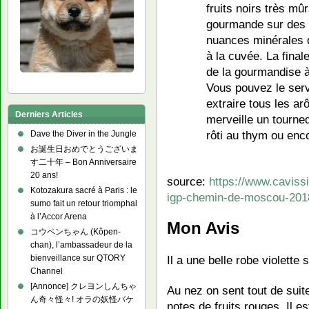
fruits noirs très mû
gourmande sur des n
nuances minérales q
à la cuvée. La final
de la gourmandise à 
Vous pouvez le serv
extraire tous les a
Derniers Articles
merveille un tourne
rôti au thym ou enc
Dave the Diver in the Jungle
お誕生日おめでとうございま
す二十年 – Bon Anniversaire
20 ans!
source:
https://www.cavis
Kotozakura sacré à Paris : le
igp-chemin-de-moscou-201
sumo fait un retour triomphal
à l’Accor Arena
Mon Avis
コウペンちゃん (Kôpen-
chan), l’ambassadeur de la
bienveillance sur QTORY
Il a une belle robe violette
Channel
[Annonce] クレヨンしんちゃ
Au nez on sent tout de suit
ん奇々怪々! オラの妖怪バケ
notes de fruits rouges. Il es