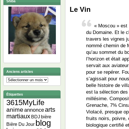
Shiba
Le Vin
« Moscou » est 
du Domaine. Et le c
travers les vignes j
nommé chemin de Mo
qu’au sommet du bo
l’horizon et était ap
servait aux aviateu
pour se repérer. Fou
Anciens articles
s’agissait pour nou
Anciens
belle histoire de vi
articles
est la sélection des
Étiquettes
millésime. Composi
3615MyLife
Grenache, 7% Cinsa
arts
anime
annonce
Violacé, presque op
martiaux
bière
BDJ
fruits noirs, poivre,
blog
Bière Du Jour
biologique certifié e