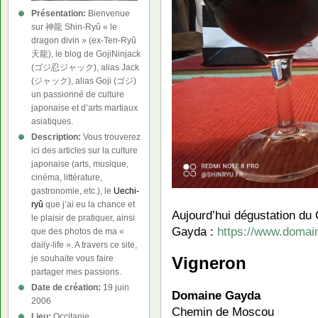
Présentation:
Bienvenue
sur 神龍 Shin-Ryû « le
dragon divin » (ex-Ten-Ryû
天龍), le blog de GojiNinjack
(ゴジ忍ジャック), alias Jack
(ジャック), alias Goji (ゴジ)
un passionné de culture
japonaise et d’arts martiaux
asiatiques.
Description:
Vous trouverez
ici des articles sur la culture
japonaise (arts, musique,
cinéma, littérature,
gastronomie, etc.), le
Uechi-
ryû
que j’ai eu la chance et
Aujourd’hui dégustation d
le plaisir de pratiquer, ainsi
Gayda :
https://www.domai
que des photos de ma «
daily-life ». A travers ce site,
Vigneron
je souhaite vous faire
partager mes passions.
Date de création:
19 juin
Domaine Gayda
2006
Chemin de Moscou
Lieu:
Occitanie