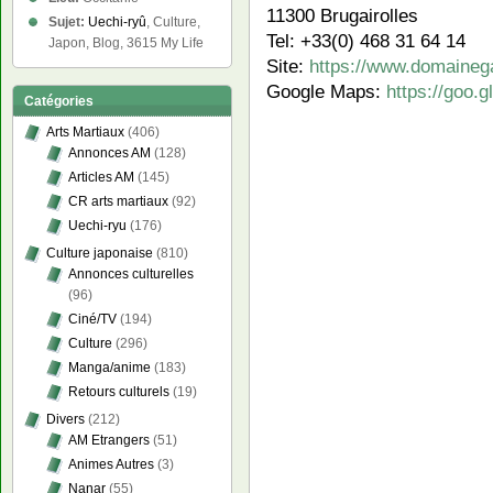
11300 Brugairolles
Sujet:
Uechi-ryû
, Culture,
Tel: +33(0) 468 31 64 14
Japon, Blog, 3615 My Life
Site:
https://www.domaine
Google Maps:
https://goo
Catégories
Arts Martiaux
(406)
Annonces AM
(128)
Articles AM
(145)
CR arts martiaux
(92)
Uechi-ryu
(176)
Culture japonaise
(810)
Annonces culturelles
(96)
Ciné/TV
(194)
Culture
(296)
Manga/anime
(183)
Retours culturels
(19)
Divers
(212)
AM Etrangers
(51)
Animes Autres
(3)
Nanar
(55)