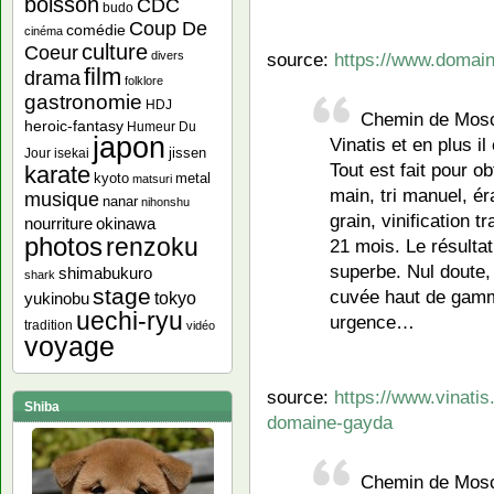
boisson
CDC
budo
Coup De
comédie
cinéma
culture
Coeur
divers
source:
https://www.domai
film
drama
folklore
gastronomie
HDJ
Chemin de Mosc
heroic-fantasy
Humeur Du
japon
Vinatis et en plus il 
jissen
Jour
isekai
Tout est fait pour ob
karate
kyoto
metal
matsuri
main, tri manuel, ér
musique
nanar
nihonshu
grain, vinification t
nourriture
okinawa
photos
renzoku
21 mois. Le résulta
superbe. Nul doute, 
shimabukuro
shark
stage
cuvée haut de gamm
yukinobu
tokyo
uechi-ryu
urgence…
tradition
vidéo
voyage
source:
https://www.vinat
Shiba
domaine-gayda
Chemin de Mosco