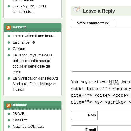
[3615 My Life] – Si tu
Leave a Reply
comprends…
Votre commentaire
Ganbatte
La motivation à une heure
La chance ! 🍀
Gakkun
Le Japon, royaume de la
politesse : entre respect
codifié et générosité du
cœur
La Mystification dans les Arts
You may use these
HTML
tags 
Martiaux : Entre Héritage et
<abbr title=""> <acron
Illusion
cite=""> <cite> <code>
cite=""> <s> <strike> 
Okibukan
28 AVRIL
Nom
Sans titre
Matthieu à Okinawa
E-mail