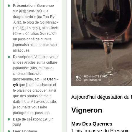
Présentation:
Bienvenue
sur 神龍 Shin-Ryû « le
dragon divin » (ex-Ten-Ryû
天龍), le blog de GojiNinjack
(ゴジ忍ジャック), alias Jack
(ジャック), alias Goji (ゴジ)
un passionné de culture
japonaise et d’arts martiaux
asiatiques.
Description:
Vous trouverez
ici des articles sur la culture
japonaise (arts, musique,
cinéma, littérature,
gastronomie, etc.), le
Uechi-
ryû
que j’ai eu la chance et
le plaisir de pratiquer, ainsi
que des photos de ma «
Aujourd’hui dégustation d
daily-life ». A travers ce site,
je souhaite vous faire
Vigneron
partager mes passions.
Date de création:
19 juin
Mas Des Quernes
2006
1 bis impasse du Pressoir
Lieu:
Occitanie