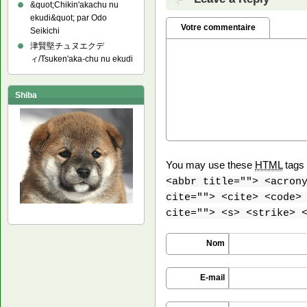
&quot;Chikin'akachu nu
ekudi&quot; par Odo
Votre commentaire
Seikichi
津賢堅チュヌエクデ
ィ/Tsuken'aka-chu nu ekudi
Shiba
You may use these
HTML
tags 
<abbr title=""> <acron
cite=""> <cite> <code>
cite=""> <s> <strike> 
Nom
E-mail