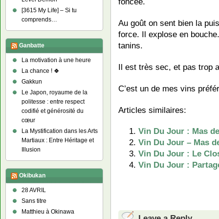
foncée.
[3615 My Life] – Si tu
comprends…
Au goût on sent bien la pui
force. Il explose en bouche
tanins.
Ganbatte
La motivation à une heure
Il est très sec, et pas trop 
La chance ! 🍀
Gakkun
C’est un de mes vins préfér
Le Japon, royaume de la
politesse : entre respect
Articles similaires:
codifié et générosité du
cœur
Vin Du Jour : Mas de
La Mystification dans les Arts
Martiaux : Entre Héritage et
Vin Du Jour – Mas d
Illusion
Vin Du Jour : Le Clo
Vin Du Jour : Partag
Okibukan
28 AVRIL
Sans titre
Matthieu à Okinawa
Leave a Reply