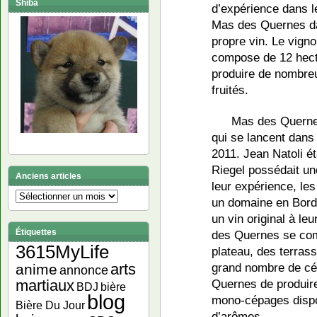
Shiba
d’expérience dans le
Mas des Quernes dan
propre vin. Le vig
compose de 12 hect
produire de nombreu
fruités.
Mas des Quernes
qui se lancent dans
2011. Jean Natoli ét
Riegel possédait un
Anciens articles
leur expérience, le
Anciens
un domaine en Bordu
articles
un vin original à le
Étiquettes
des Quernes se comp
3615MyLife
plateau, des terrass
grand nombre de c
arts
anime
annonce
Quernes de produir
martiaux
bière
BDJ
blog
mono-cépages dispos
Bière Du Jour
d’arômes.