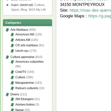
34150 MONTPEYROUX
Sujet:
Uechi-ryû
, Culture,
Site:
https://mas-des-quer
Japon, Blog, 3615 My Life
Google Maps :
https://g.p
Catégories
Arts Martiaux
(406)
Annonces AM
(128)
Articles AM
(145)
CR arts martiaux
(92)
Uechi-ryu
(176)
Culture japonaise
(810)
Annonces culturelles
(96)
Ciné/TV
(194)
Culture
(296)
Manga/anime
(183)
Retours culturels
(19)
Divers
(212)
AM Etrangers
(51)
Animes Autres
(3)
Nanar
(55)