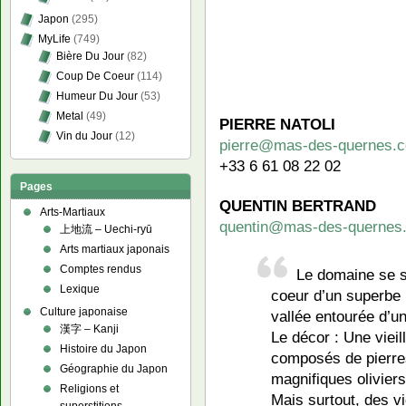
Japon
(295)
MyLife
(749)
Bière Du Jour
(82)
Coup De Coeur
(114)
Humeur Du Jour
(53)
Metal
(49)
PIERRE NATOLI
Vin du Jour
(12)
pierre@mas-des-quernes.
+33 6 61 08 22 02
Pages
QUENTIN BERTRAND
Arts-Martiaux
quentin@mas-des-quernes
上地流 – Uechi-ryū
Arts martiaux japonais
Comptes rendus
Le domaine se s
Lexique
coeur d’un superbe 
Culture japonaise
vallée entourée d’un
漢字 – Kanji
Le décor : Une vieil
Histoire du Japon
composés de pierre
Géographie du Japon
magnifiques oliviers
Religions et
Mais surtout, des v