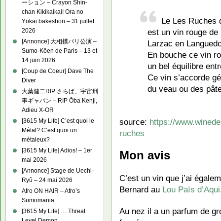
ーション – Crayon Shin-
chan Kikikaikai! Ora no
Le Les Ruches 
Yōkai bakeshon – 31 juillet
est un vin rouge de
2026
[Annonce] 大相撲パリ公演 –
Larzac en Languedo
Sumo-Kōen de Paris – 13 et
En bouche ce vin ro
14 juin 2026
un bel équilibre entr
[Coup de Coeur] Dave The
Ce vin s’accorde gé
Diver
du veau ou des pât
大葉健二RIP さらば、宇宙刑
事ギャバン – RIP Ōba Kenji,
Adieu X-OR
source:
https://www.winede
[3615 My Life] C’est quoi le
Métal? C’est quoi un
ruches
métaleux?
[3615 My Life] Adios! – 1er
Mon avis
mai 2026
[Annonce] Stage de Uechi-
C’est un vin que j’ai égale
Ryû – 24 mai 2026
Bernard au
Lou Païs d’Aqui
Afro ON HAIR – Afro’s
Sumomania
Au nez il a un parfum de gro
[3615 My Life] … Threat
Level Demon