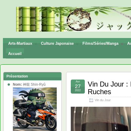
神龍
Shin-
Ryū
Arts-Martiaux
Culture Japonaise
Films/Séries/Manga
Ac
Accueil
Présentation
Avr
Vin Du Jour :
Nom:
神龍 Shin-Ryû
27
Ruches
2022
Vin du Jour