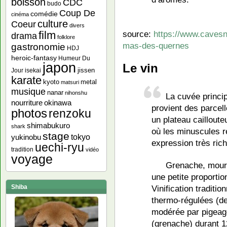
boisson
CDC
budo
Coup De
comédie
cinéma
culture
Coeur
divers
source:
https://www.caves
film
drama
folklore
mas-des-quernes
gastronomie
HDJ
heroic-fantasy
Humeur Du
japon
Le vin
jissen
Jour
isekai
karate
kyoto
metal
matsuri
musique
nanar
nihonshu
La cuvée princi
nourriture
okinawa
provient des parcel
photos
renzoku
un plateau cailloute
shimabukuro
shark
où les minuscules 
stage
yukinobu
tokyo
expression très riche
uechi-ryu
tradition
vidéo
voyage
Grenache, mourv
une petite proportio
Shiba
Vinification traditi
thermo-régulées (de
modérée par pigeag
(grenache) durant 12