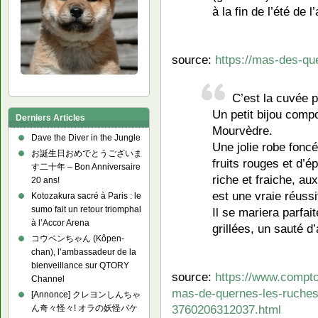
à la fin de l’été de 
source:
https://mas-des-qu
C’est la cuvée 
Un petit bijou comp
Derniers Articles
Mourvèdre.
Dave the Diver in the Jungle
Une jolie robe fonc
お誕生日おめでとうございま
fruits rouges et d’
す二十年 – Bon Anniversaire
riche et fraiche, au
20 ans!
est une vraie réussi
Kotozakura sacré à Paris : le
sumo fait un retour triomphal
Il se mariera parfa
à l’Accor Arena
grillées, un sauté 
コウペンちゃん (Kôpen-
chan), l’ambassadeur de la
bienveillance sur QTORY
source:
https://www.compt
Channel
mas-de-quernes-les-ruches
[Annonce] クレヨンしんちゃ
3760206312037.html
ん奇々怪々! オラの妖怪バケ