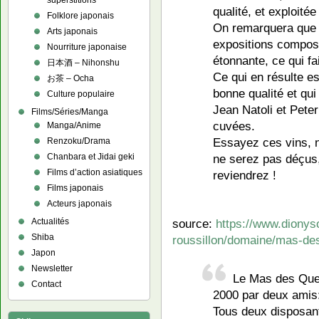
superstitions
qualité, et exploitée
Folklore japonais
On remarquera que l
Arts japonais
expositions composa
Nourriture japonaise
étonnante, ce qui fa
日本酒 – Nihonshu
Ce qui en résulte es
お茶 – Ocha
bonne qualité et qui 
Culture populaire
Jean Natoli et Pete
Films/Séries/Manga
cuvées.
Manga/Anime
Essayez ces vins, 
Renzoku/Drama
Chanbara et Jidai geki
ne serez pas déçus
Films d’action asiatiques
reviendrez !
Films japonais
Acteurs japonais
Actualités
source:
https://www.dionys
Shiba
roussillon/domaine/mas-de
Japon
Newsletter
Le Mas des Quer
Contact
2000 par deux amis:
Tous deux disposant