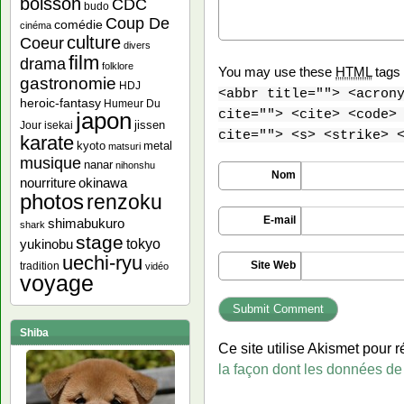
boisson
CDC
budo
Coup De
comédie
cinéma
culture
Coeur
divers
film
drama
folklore
You may use these
HTML
tags 
gastronomie
HDJ
<abbr title=""> <acron
heroic-fantasy
Humeur Du
cite=""> <cite> <code>
japon
jissen
Jour
isekai
cite=""> <s> <strike> 
karate
kyoto
metal
matsuri
musique
nanar
nihonshu
Nom
nourriture
okinawa
photos
renzoku
E-mail
shimabukuro
shark
stage
yukinobu
tokyo
uechi-ryu
Site Web
tradition
vidéo
voyage
Shiba
Ce site utilise Akismet pour r
la façon dont les données de