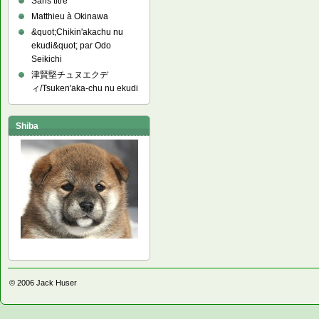
Sans titre
Matthieu à Okinawa
&quot;Chikin'akachu nu
ekudi&quot; par Odo
Seikichi
津賢堅チュヌエクデ
ィ/Tsuken'aka-chu nu ekudi
Shiba
© 2006
Jack Huser