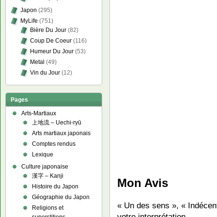
Japon
(295)
MyLife
(751)
Bière Du Jour
(82)
Coup De Coeur
(116)
Humeur Du Jour
(53)
Metal
(49)
Vin du Jour
(12)
Pages
Arts-Martiaux
上地流 – Uechi-ryū
Arts martiaux japonais
Comptes rendus
Lexique
Culture japonaise
漢字 – Kanji
Mon Avis
Histoire du Japon
Géographie du Japon
« Un des sens », « Indécen
Religions et
votre interprétation…