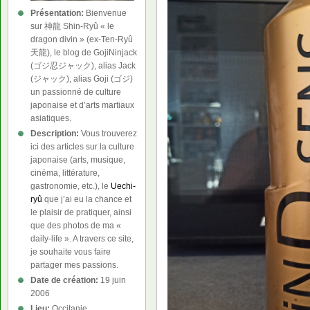
Présentation:
Bienvenue
sur 神龍 Shin-Ryû « le
dragon divin » (ex-Ten-Ryû
天龍), le blog de GojiNinjack
(ゴジ忍ジャック), alias Jack
(ジャック), alias Goji (ゴジ)
un passionné de culture
japonaise et d’arts martiaux
asiatiques.
Description:
Vous trouverez
ici des articles sur la culture
japonaise (arts, musique,
cinéma, littérature,
gastronomie, etc.), le
Uechi-
ryû
que j’ai eu la chance et
le plaisir de pratiquer, ainsi
que des photos de ma «
daily-life ». A travers ce site,
je souhaite vous faire
partager mes passions.
Date de création:
19 juin
2006
Lieu:
Occitanie