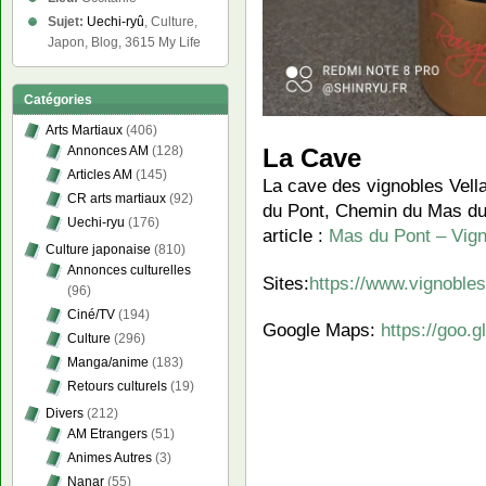
Sujet:
Uechi-ryû
, Culture,
Japon, Blog, 3615 My Life
Catégories
Arts Martiaux
(406)
La Cave
Annonces AM
(128)
Articles AM
(145)
La cave des vignobles Vell
CR arts martiaux
(92)
du Pont, Chemin du Mas d
Uechi-ryu
(176)
article :
Mas du Pont – Vign
Culture japonaise
(810)
Annonces culturelles
Sites:
https://www.vignobles
(96)
Ciné/TV
(194)
Google Maps:
https://goo
Culture
(296)
Manga/anime
(183)
Retours culturels
(19)
Divers
(212)
AM Etrangers
(51)
Animes Autres
(3)
Nanar
(55)