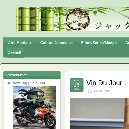
神龍
Shin-
Ryū
Arts-Martiaux
Culture Japonaise
Films/Séries/Manga
Ac
Accueil
Présentation
Août
Vin Du Jour 
Nom:
神龍 Shin-Ryû
16
2022
Vin du Jour