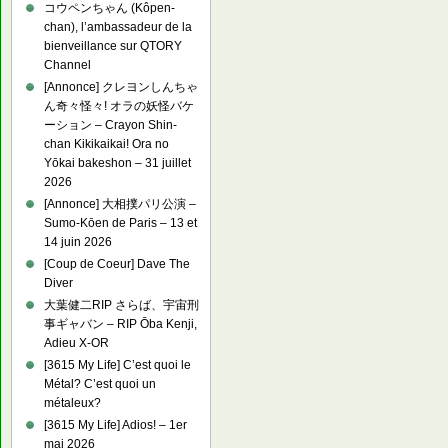
コウペンちゃん (Kôpen-
chan), l’ambassadeur de la
bienveillance sur QTORY
Channel
[Annonce] クレヨンしんちゃ
ん奇々怪々! オラの妖怪バケ
ーション – Crayon Shin-
chan Kikikaikai! Ora no
Yōkai bakeshon – 31 juillet
2026
[Annonce] 大相撲パリ公演 –
Sumo-Kōen de Paris – 13 et
14 juin 2026
[Coup de Coeur] Dave The
Diver
大葉健二RIP さらば、宇宙刑
事ギャバン – RIP Ōba Kenji,
Adieu X-OR
[3615 My Life] C’est quoi le
Métal? C’est quoi un
métaleux?
[3615 My Life] Adios! – 1er
mai 2026