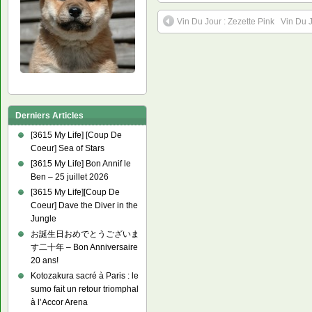
Vin Du Jour : Zezette Pink
Vin Du 
Derniers Articles
[3615 My Life] [Coup De
Coeur] Sea of Stars
[3615 My Life] Bon Annif le
Ben – 25 juillet 2026
[3615 My Life][Coup De
Coeur] Dave the Diver in the
Jungle
お誕生日おめでとうございま
す二十年 – Bon Anniversaire
20 ans!
Kotozakura sacré à Paris : le
sumo fait un retour triomphal
à l’Accor Arena