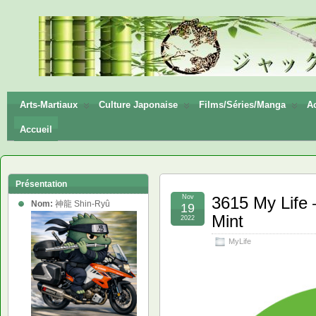
神龍
Shin-
Ryū
Arts-Martiaux
Culture Japonaise
Films/Séries/Manga
Ac
Accueil
Présentation
Nov
3615 My Life 
Nom:
神龍 Shin-Ryû
19
Mint
2022
MyLife