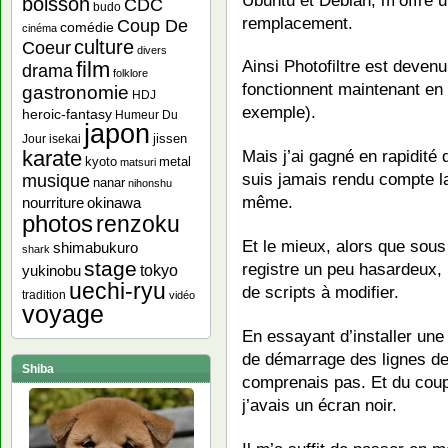
boisson
CDC
budo
remplacement.
Coup De
comédie
cinéma
culture
Coeur
divers
Ainsi Photofiltre est deven
film
drama
folklore
fonctionnent maintenant e
gastronomie
HDJ
exemple).
heroic-fantasy
Humeur Du
japon
jissen
Jour
isekai
karate
Mais j’ai gagné en rapidité
kyoto
metal
matsuri
suis jamais rendu compte l
musique
nanar
nihonshu
même.
nourriture
okinawa
photos
renzoku
Et le mieux, alors que sou
shimabukuro
shark
stage
registre un peu hasardeux, m
yukinobu
tokyo
uechi-ryu
de scripts à modifier.
tradition
vidéo
voyage
En essayant d’installer une 
de démarrage des lignes d
Shiba
comprenais pas. Et du cou
j’avais un écran noir.