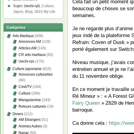
Cela fait un petit moment q
Sujet:
Uechi-ryû
, Culture,
beaucoup de choses se sont
Japon, Blog, 3615 My Life
semaines.
Catégories
Je ne regarde plus d’anime p
jeux indé de la plateforme
Arts Martiaux
(406)
Refrain: Coven of Dusk » p
Annonces AM
(128)
Articles AM
(145)
porté également sur Switch
CR arts martiaux
(92)
Uechi-ryu
(176)
Niveau musique, j’avais co
entretien annuel et je ne l’
Culture japonaise
(810)
Annonces culturelles
du 11 novembre oblige.
(96)
Ciné/TV
(194)
En ce moment je travaille 
Culture
(296)
Ré Mineur » : « A Forest G
Manga/anime
(183)
Fairy Queen
» Z629 de Henr
Retours culturels
(19)
barroque.
Divers
(212)
AM Etrangers
(51)
Ca donne cela :
https://w
Animes Autres
(3)
Nanar
(55)