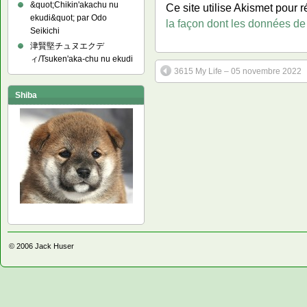
&quot;Chikin'akachu nu
Ce site utilise Akismet pour r
ekudi&quot; par Odo
la façon dont les données de
Seikichi
津賢堅チュヌエクデ
ィ/Tsuken'aka-chu nu ekudi
3615 My Life – 05 novembre 2022
Shiba
© 2006
Jack Huser