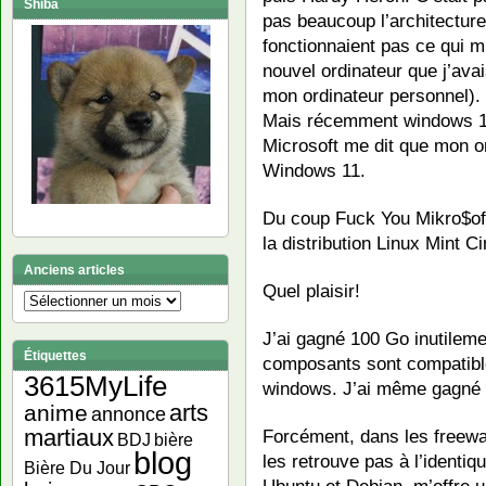
Shiba
pas beaucoup l’architectur
fonctionnaient pas ce qui m’
nouvel ordinateur que j’avai
mon ordinateur personnel).
Mais récemment windows 10
Microsoft me dit que mon or
Windows 11.
Du coup Fuck You Mikro$oft, 
la distribution Linux Mint 
Anciens articles
Quel plaisir!
Anciens
articles
J’ai gagné 100 Go inutileme
Étiquettes
composants sont compatibl
3615MyLife
windows. J’ai même gagné e
arts
anime
annonce
martiaux
Forcément, dans les freewar
bière
BDJ
blog
les retrouve pas à l’identiq
Bière Du Jour
Ubuntu et Debian, m’offre u