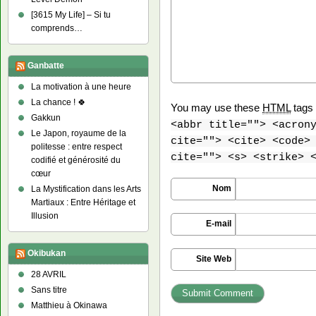
[3615 My Life] – Si tu
comprends…
Ganbatte
La motivation à une heure
La chance ! 🍀
You may use these
HTML
tags 
Gakkun
<abbr title=""> <acron
Le Japon, royaume de la
cite=""> <cite> <code>
politesse : entre respect
cite=""> <s> <strike> 
codifié et générosité du
cœur
Nom
La Mystification dans les Arts
Martiaux : Entre Héritage et
Illusion
E-mail
Okibukan
Site Web
28 AVRIL
Sans titre
Matthieu à Okinawa