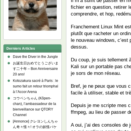
Il m’a suffit de passer en m
fichier en question, retirer
comprendre, et hop, redém
Franchement Linux Mint es
plutôt que racheter un ord
le nouveau windows, c’est p
dessus.
Derniers Articles
Dave the Diver in the Jungle
Du coup, je suis tellement à
お誕生日おめでとうございま
Kali sur un portable pas cher
す二十年 – Bon Anniversaire
je sors de mon réseau.
20 ans!
Kotozakura sacré à Paris : le
Bref, je ne peux que vous c
sumo fait un retour triomphal
facile à utiliser, stable et tr
à l’Accor Arena
コウペンちゃん (Kôpen-
chan), l’ambassadeur de la
Depuis je me scripte mes c
bienveillance sur QTORY
ffmpeg, au lieu de passer 
Channel
[Annonce] クレヨンしんちゃ
A oui, j’ai des consoles de 
ん奇々怪々! オラの妖怪バケ