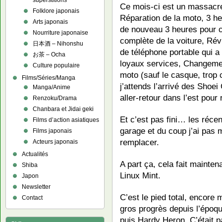
superstitions
Ce mois-ci est un massac
Folklore japonais
Réparation de la moto, 3 he
Arts japonais
de nouveau 3 heures pour c
Nourriture japonaise
complète de la voiture, Rév
日本酒 – Nihonshu
de téléphone portable qui a
お茶 – Ocha
loyaux services, Changeme
Culture populaire
moto (sauf le casque, trop
Films/Séries/Manga
j’attends l’arrivé des Shoei
Manga/Anime
aller-retour dans l’est pou
Renzoku/Drama
Chanbara et Jidai geki
Et c’est pas fini… les réc
Films d’action asiatiques
garage et du coup j’ai pas m
Films japonais
remplacer.
Acteurs japonais
Actualités
A part ça, cela fait mainte
Shiba
Linux Mint.
Japon
Newsletter
C’est le pied total, encore
Contact
gros progrès depuis l’époqu
puis Hardy Heron. C’était p