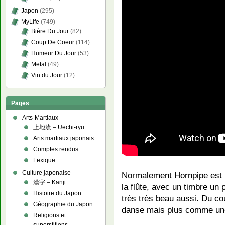
Japon
(295)
MyLife
(749)
Bière Du Jour
(82)
Coup De Coeur
(114)
Humeur Du Jour
(53)
Metal
(49)
Vin du Jour
(12)
Pages
Arts-Martiaux
上地流 – Uechi-ryū
Arts martiaux japonais
Comptes rendus
Lexique
Culture japonaise
Normalement Hornpipe est 
漢字 – Kanji
la flûte, avec un timbre un 
Histoire du Japon
très très beau aussi. Du c
Géographie du Japon
danse mais plus comme un
Religions et