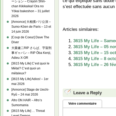
ce qui explique sans doute 
ーション – Crayon Shin-
s’est effectuée sans aucun p
chan Kikikaikai! Ora no
Yōkai bakeshon – 31 juillet
2026
[Annonce] 大相撲パリ公演 –
Sumo-Kōen de Paris – 13 et
Articles similaires:
14 juin 2026
[Coup de Coeur] Dave The
3615 My Life – Samed
Diver
3615 My Life – 05 n
大葉健二RIP さらば、宇宙刑
3615 My Life – 15 oc
事ギャバン – RIP Ōba Kenji,
3615 My Life – 8 oct
Adieu X-OR
[3615 My Life] C’est quoi le
3615 My Life – 26 fév
Métal? C’est quoi un
métaleux?
[3615 My Life] Adios! – 1er
mai 2026
[Annonce] Stage de Uechi-
Leave a Reply
Ryû – 24 mai 2026
Afro ON HAIR – Afro’s
Votre commentaire
Sumomania
[3615 My Life] … Threat
Level Demon