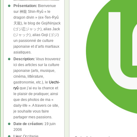
Présentation:
Bienvenue
sur 神龍 Shin-Ryû « le
dragon divin » (ex-Ten-Ryû
天龍), le blog de GojiNinjack
(ゴジ忍ジャック), alias Jack
(ジャック), alias Goji (ゴジ)
un passionné de culture
japonaise et d’arts martiaux
asiatiques.
Description:
Vous trouverez
ici des articles sur la culture
japonaise (arts, musique,
cinéma, littérature,
gastronomie, etc.), le
Uechi-
ryû
que j’ai eu la chance et
le plaisir de pratiquer, ainsi
que des photos de ma «
daily-life ». A travers ce site,
je souhaite vous faire
partager mes passions.
Date de création:
19 juin
2006
Lieu:
Occitanie