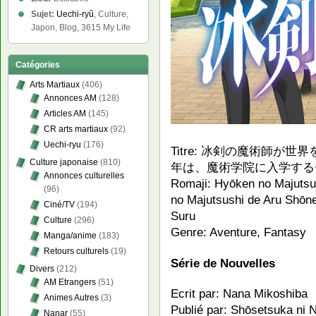
Sujet:
Uechi-ryû
, Culture,
Japon, Blog, 3615 My Life
Catégories
Arts Martiaux
(406)
Annonces AM
(128)
Articles AM
(145)
CR arts martiaux
(92)
Uechi-ryu
(176)
Titre: 冰剣の魔術師が
Culture japonaise
(810)
年は、魔術学院に入学する
Annonces culturelles
Romaji: Hyōken no Majutsu
(96)
no Majutsushi de Aru Shōn
Ciné/TV
(194)
Suru
Culture
(296)
Genre: Aventure, Fantasy
Manga/anime
(183)
Retours culturels
(19)
Série de Nouvelles
Divers
(212)
AM Etrangers
(51)
Ecrit par: Nana Mikoshiba
Animes Autres
(3)
Publié par: Shōsetsuka ni 
Nanar
(55)