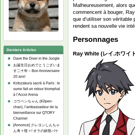
Malheureusement, alors que
commencent à bouger, Ray po
que d’utiliser son véritable
rendent sa nouvelle vie int
Personnages
Derniers Articles
Ray White (レイ.ホワイト,
Dave the Diver in the Jungle
お誕生日おめでとうございま
す二十年 – Bon Anniversaire
20 ans!
Kotozakura sacré à Paris : le
sumo fait un retour triomphal
à l’Accor Arena
コウペンちゃん (Kôpen-
chan), l’ambassadeur de la
bienveillance sur QTORY
Channel
[Annonce] クレヨンしんちゃ
ん奇々怪々! オラの妖怪バケ