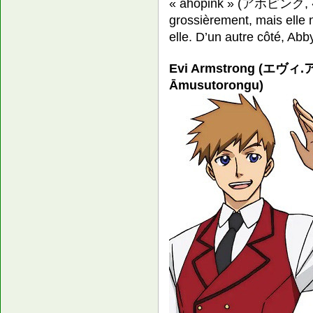
« ahopink » (アホピンク, « im
grossièrement, mais elle
elle. D’un autre côté, Abby
Evi Armstrong (エヴ
Āmusutorongu)