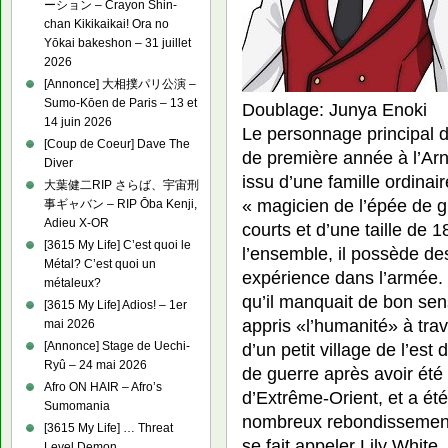
ーション – Crayon Shin-
chan Kikikaikai! Ora no
Yōkai bakeshon – 31 juillet
2026
[Annonce] 大相撲パリ公演 –
Sumo-Kōen de Paris – 13 et
Doublage: Junya Enoki
14 juin 2026
Le personnage principal de
[Coup de Coeur] Dave The
de première année à l’Ar
Diver
issu d’une famille ordinair
大葉健二RIP さらば、宇宙刑
« magicien de l’épée de 
事ギャバン – RIP Ōba Kenji,
Adieu X-OR
courts et d’une taille de 
[3615 My Life] C’est quoi le
l’ensemble, il possède de
Métal? C’est quoi un
expérience dans l’armée. 
métaleux?
qu’il manquait de bon sens 
[3615 My Life] Adios! – 1er
appris «l’humanité» à trav
mai 2026
d’un petit village de l’est
[Annonce] Stage de Uechi-
Ryû – 24 mai 2026
de guerre après avoir ét
Afro ON HAIR – Afro’s
d’Extrême-Orient, et a été
Sumomania
nombreux rebondissements.
[3615 My Life] … Threat
se fait appeler Lily White.
Level Demon