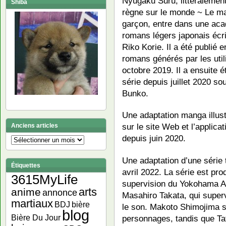
Nyūgaku Suru, littéralement
Shiba
règne sur le monde ~ Le ma
garçon, entre dans une aca
romans légers japonais écri
Riko Korie. Il a été publié e
romans générés par les uti
octobre 2019. Il a ensuite é
série depuis juillet 2020 
Bunko.
Une adaptation manga illust
sur le site Web et l’appli
Anciens articles
depuis juin 2020.
Anciens
articles
Une adaptation d’une série
Étiquettes
avril 2022. La série est pro
3615MyLife
supervision du Yokohama An
arts
anime
annonce
Masahiro Takata, qui superv
martiaux
bière
BDJ
le son. Makoto Shimojima s
blog
Bière Du Jour
personnages, tandis que Ta