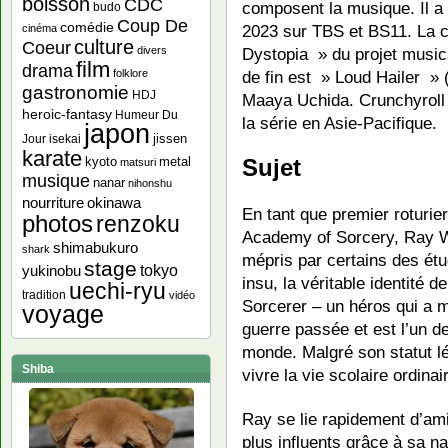
boisson
CDC
composent la musique. Il a 
budo
Coup De
comédie
2023 sur TBS et BS11. La 
cinéma
culture
Coeur
divers
Dystopia » du projet music
film
drama
folklore
de fin est » Loud Haile
gastronomie
HDJ
Maaya Uchida. Crunchyroll a
heroic-fantasy
Humeur Du
la série en Asie-Pacifique.
japon
jissen
Jour
isekai
karate
kyoto
metal
Sujet
matsuri
musique
nanar
nihonshu
nourriture
okinawa
En tant que premier roturier
photos
renzoku
Academy of Sorcery, Ray W
shimabukuro
shark
mépris par certains des étu
stage
yukinobu
tokyo
insu, la véritable identité 
uechi-ryu
tradition
vidéo
Sorcerer – un héros qui a m
voyage
guerre passée et est l’un d
monde. Malgré son statut l
Shiba
vivre la vie scolaire ordinai
Ray se lie rapidement d’ami
plus influents grâce à sa na