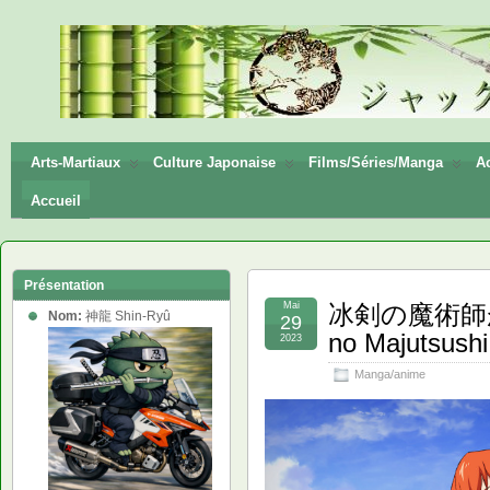
神龍
Shin-
Ryū
Arts-Martiaux
Culture Japonaise
Films/Séries/Manga
Ac
Accueil
Présentation
Mai
冰剣の魔術師が
Nom:
神龍 Shin-Ryû
29
no Majutsushi
2023
Manga/anime