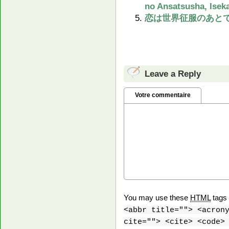
no Ansatsusha, Iseka
恋は世界征服のあとで – Koi
Leave a Reply
Votre commentaire
You may use these
HTML
tags 
<abbr title=""> <acron
cite=""> <cite> <code>