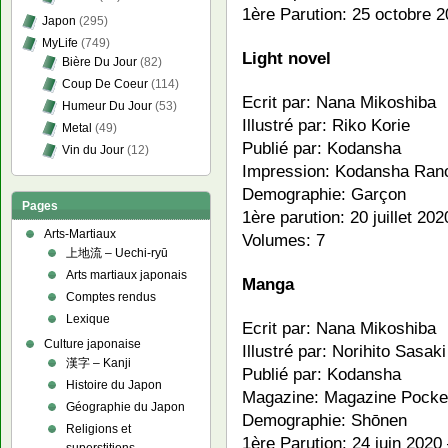
1ère Parution: 25 octobre 
Japon
(295)
MyLife
(749)
Light novel
Bière Du Jour
(82)
Coup De Coeur
(114)
Ecrit par: Nana Mikoshiba
Humeur Du Jour
(53)
Illustré par: Riko Korie
Metal
(49)
Publié par: Kodansha
Vin du Jour
(12)
Impression: Kodansha Ran
Demographie: Garçon
Pages
1ère parution: 20 juillet 20
Arts-Martiaux
Volumes: 7
上地流 – Uechi-ryū
Arts martiaux japonais
Manga
Comptes rendus
Lexique
Ecrit par: Nana Mikoshiba
Culture japonaise
Illustré par: Norihito Sasaki
漢字 – Kanji
Publié par: Kodansha
Histoire du Japon
Magazine: Magazine Pocke
Géographie du Japon
Demographie: Shōnen
Religions et
1ère Parution: 24 juin 2020