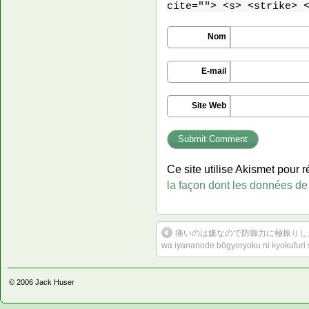
cite=""> <s> <strike> 
Nom
E-mail
Site Web
Ce site utilise Akismet pour r
la façon dont les données de
痛いのは嫌なので防御力に極振りしたいと
wa iyananode bōgyoryoku ni kyokufuri 
© 2006
Jack Huser