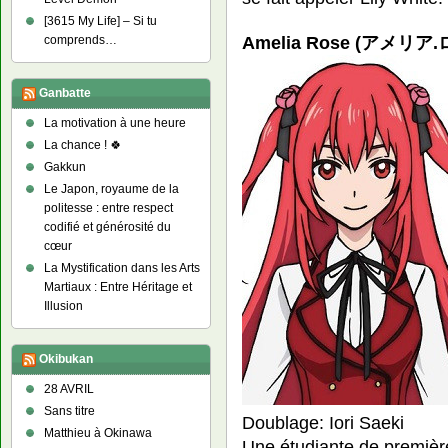
[3615 My Life] – Si tu
Amelia Rose (アメリア.ロ
comprends…
Ganbatte
La motivation à une heure
La chance ! 🍀
Gakkun
Le Japon, royaume de la
politesse : entre respect
codifié et générosité du
cœur
La Mystification dans les Arts
Martiaux : Entre Héritage et
Illusion
Okibukan
28 AVRIL
Sans titre
Doublage: Iori Saeki
Matthieu à Okinawa
Une étudiante de premièr