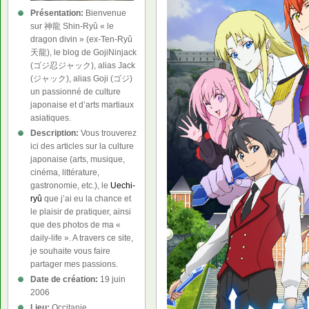
Présentation:
Bienvenue
sur 神龍 Shin-Ryû « le
dragon divin » (ex-Ten-Ryû
天龍), le blog de GojiNinjack
(ゴジ忍ジャック), alias Jack
(ジャック), alias Goji (ゴジ)
un passionné de culture
japonaise et d’arts martiaux
asiatiques.
Description:
Vous trouverez
ici des articles sur la culture
japonaise (arts, musique,
cinéma, littérature,
gastronomie, etc.), le
Uechi-
ryû
que j’ai eu la chance et
le plaisir de pratiquer, ainsi
que des photos de ma «
daily-life ». A travers ce site,
je souhaite vous faire
partager mes passions.
Date de création:
19 juin
2006
Lieu:
Occitanie