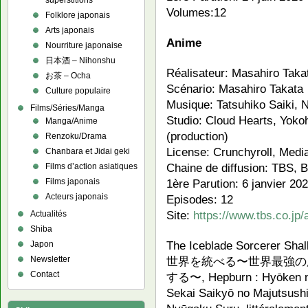
superstitions
Volumes:12
Folklore japonais
Arts japonais
Anime
Nourriture japonaise
日本酒 – Nihonshu
Réalisateur: Masahiro Taka
お茶 – Ocha
Scénario: Masahiro Takata
Culture populaire
Musique: Tatsuhiko Saiki, 
Films/Séries/Manga
Studio: Cloud Hearts, Yok
Manga/Anime
(production)
Renzoku/Drama
License: Crunchyroll, Media
Chanbara et Jidai geki
Chaine de diffusion: TBS, 
Films d’action asiatiques
1ère Parution: 6 janvier 2
Films japonais
Acteurs japonais
Episodes: 12
Site:
https://www.tbs.co.jp
Actualités
Shiba
The Iceblade Sorcerer S
Japon
世界を統べる〜世界最強の
Newsletter
Contact
する〜, Hepburn : Hyōken no
Sekai Saikyō no Majutsush