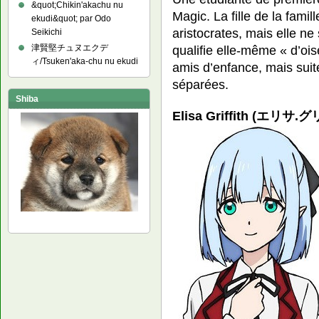
&quot;Chikin'akachu nu
Magic. La fille de la famil
ekudi&quot; par Odo
aristocrates, mais elle ne
Seikichi
qualifie elle-même « d’ois
津賢堅チュヌエクデ
ィ/Tsuken'aka-chu nu ekudi
amis d’enfance, mais suite
séparées.
Shiba
Elisa Griffith (エリサ.グ