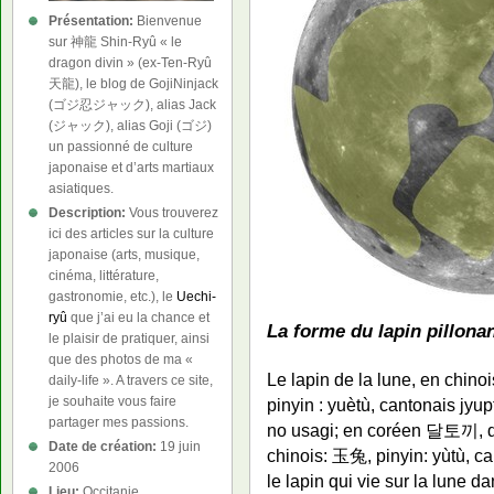
Présentation:
Bienvenue
sur 神龍 Shin-Ryû « le
dragon divin » (ex-Ten-Ryû
天龍), le blog de GojiNinjack
(ゴジ忍ジャック), alias Jack
(ジャック), alias Goji (ゴジ)
un passionné de culture
japonaise et d’arts martiaux
asiatiques.
Description:
Vous trouverez
ici des articles sur la culture
japonaise (arts, musique,
cinéma, littérature,
gastronomie, etc.), le
Uechi-
ryû
que j’ai eu la chance et
La forme du lapin pillonan
le plaisir de pratiquer, ainsi
que des photos de ma «
Le lapin de la lune, en chino
daily-life ». A travers ce site,
je souhaite vous faire
pinyin : yuètù, cantonais jyu
partager mes passions.
no usagi; en coréen 달토끼, da
Date de création:
19 juin
chinois: 玉兔, pinyin: yùtù, ca
2006
le lapin qui vie sur la lune da
Lieu:
Occitanie