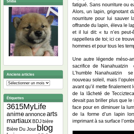
Shiba
fatigué. Sans nourriture ou e
Alors, un lapin, grignotant d
nourriture pour lui sauver l
offrande du lapin, éleva le la
et il lui dit: « tu n’es peu
rappellera de toi; ici ce trou
hommes et pour tous les tem
Une autre légende méso-amé
sacrifice de Nanahuatzin d
L’humble Nanahuatzin se 
Anciens articles
nouveau soleil, mais l’opulen
Anciens
avant qu’il mette finalement 
articles
de la lâcheté de Teccizteca
Étiquettes
devait pas briller plus que le
3615MyLife
face pour en diminuer la lumiè
arts
anime
annonce
de la forme d’un lapin lors
martiaux
imprimant à sa surface l’ombr
bière
BDJ
blog
Bière Du Jour