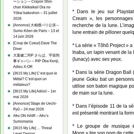
ーション – Crayon Shin-
chan Kikikaikai! Ora no
* Dans le jeu sur Playsta
Yōkai bakeshon – 31 juillet
Cream », les personnages
2026
recherche de la lune. L’imag
[Annonce] 大相撲パリ公演 –
Sumo-Kōen de Paris – 13 et
lune entrain de pilloner quel
14 juin 2026
[Coup de Coeur] Dave The
* La série « Tôhô Project 
Diver
Inaba, un lapin venant de la 
大葉健二RIP さらば、宇宙刑
(lunacy) avec ses yeux.
事ギャバン – RIP Ōba Kenji,
Adieu X-OR
* Dans la série Dragon Ball 
[3615 My Life] C’est quoi le
jeune Goku bat un personn
Métal? C’est quoi un
métaleux?
utilise son baton magique 
[3615 My Life] Adios! – 1er
de main sur la lune.
mai 2026
[Annonce] Stage de Uechi-
* Dans l’épisode 11 de la s
Ryû – 24 mai 2026
est présenté montrant la forme
Afro ON HAIR – Afro’s
Sumomania
* Le groupe de musique él
[3615 My Life] … Threat
Moon » tire son nom de cette
Level Demon