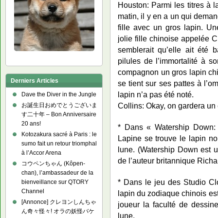
Houston: Parmi les titres à 
matin, il y en a un qui dem
fille avec un gros lapin. U
jolie fille chinoise appelée 
semblerait qu’elle ait été 
pilules de l’immortalité à 
compagnon un gros lapin chino
Derniers Articles
se tient sur ses pattes à l’
lapin n’a pas été noté.
Dave the Diver in the Jungle
Collins: Okay, on gardera un oe
お誕生日おめでとうございま
す二十年 – Bon Anniversaire
20 ans!
* Dans « Watership Down: 
Kotozakura sacré à Paris : le
Lapine se trouve le lapin no
sumo fait un retour triomphal
lune. (Watership Down est u
à l’Accor Arena
de l’auteur britannique Rich
コウペンちゃん (Kôpen-
chan), l’ambassadeur de la
* Dans le jeu des Studio Clo
bienveillance sur QTORY
Channel
lapin du zodiaque chinois es
[Annonce] クレヨンしんちゃ
joueur la faculté de dessin
ん奇々怪々! オラの妖怪バケ
lune.