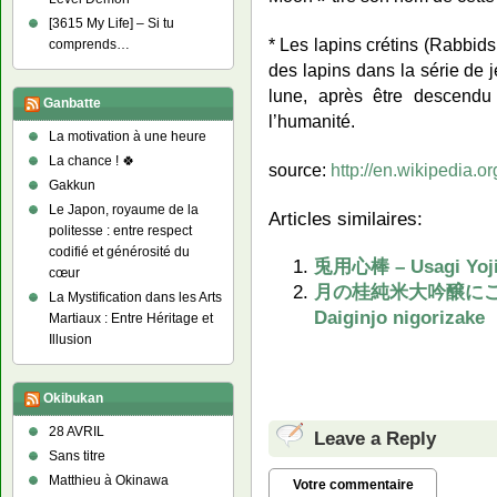
[3615 My Life] – Si tu
* Les lapins crétins (Rabbid
comprends…
des lapins dans la série de 
lune, après être descendu 
Ganbatte
l’humanité.
La motivation à une heure
La chance ! 🍀
source:
http://en.wikipedia.o
Gakkun
Le Japon, royaume de la
Articles similaires:
politesse : entre respect
codifié et générosité du
兎用心棒 – Usagi Yoj
cœur
月の桂純米大吟醸にごり酒 –
La Mystification dans les Arts
Daiginjo nigorizake
Martiaux : Entre Héritage et
Illusion
Okibukan
28 AVRIL
Leave a Reply
Sans titre
Matthieu à Okinawa
Votre commentaire