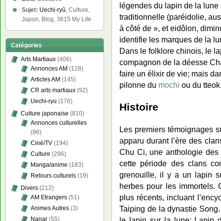
légendes du lapin de la lune 
Sujet:
Uechi-ryû
, Culture,
traditionnelle (paréidolie, aus
Japon, Blog, 3615 My Life
à côté de », et eidôlon, dimin
identifie les marques de la l
Catégories
Dans le folklore chinois, le 
Arts Martiaux
(406)
compagnon de la déesse Cha
Annonces AM
(128)
faire un élixir de vie; mais d
Articles AM
(145)
pilonne du
mochi
ou du tteok
CR arts martiaux
(92)
Uechi-ryu
(176)
Histoire
Culture japonaise
(810)
Annonces culturelles
Les premiers témoignages sug
(96)
apparu durant l’ère des cla
Ciné/TV
(194)
Chu Ci, une anthologie des
Culture
(296)
cette période des clans co
Manga/anime
(183)
grenouille, il y a un lapin
Retours culturels
(19)
herbes pour les immortels. 
Divers
(212)
plus récents, incluant l’enc
AM Etrangers
(51)
Taiping de la dynastie Song.
Animes Autres
(3)
le lapin sur la lune: Lapi
Nanar
(55)