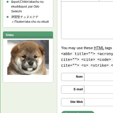
&quot;Chikin'akachu nu
ekudi&quot; par Odo
Seikichi
津賢堅チュヌエクデ
ィ/Tsuken'aka-chu nu ekudi
Shiba
You may use these
HTML
tags 
<abbr title=""> <acron
cite=""> <cite> <code>
cite=""> <s> <strike> 
Nom
E-mail
Site Web