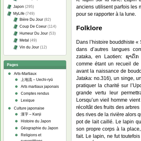
anciens utilisent parfois le
Japon
(295)
pour se rapporter à la lune.
MyLife
(749)
Bière Du Jour
(82)
Folklore
Coup De Coeur
(114)
Humeur Du Jour
(53)
Metal
(49)
Dans l’histoire bouddhiste «
Vin du Jour
(12)
dans d’autres langues com
zataka, en Laotien: ຊາດົກ
comme étant un recueil de c
Pages
avant la naissance de boud
Arts-Martiaux
Jataka: no.316), un singe, un
上地流 – Uechi-ryū
pratiquer la charité sur l’U
Arts martiaux japonais
grande vertu leur permet
Comptes rendus
L
orsqu’un vieil homme vient 
Lexique
récoltât des fruits des arbre
Culture japonaise
des rives de la rivière alors 
漢字 – Kanji
pot de lait caillé. Le lapin q
Histoire du Japon
Géographie du Japon
son propre corps à la place,
Religions et
fait. Le lapin, ne fut toutefo