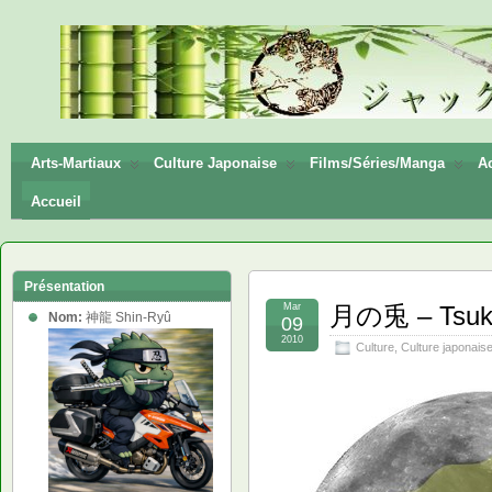
神龍
Shin-
Ryū
Arts-Martiaux
Culture Japonaise
Films/Séries/Manga
Ac
Accueil
Présentation
Mar
月の兎 – Tsuki
Nom:
神龍 Shin-Ryû
09
2010
Culture
,
Culture japonais