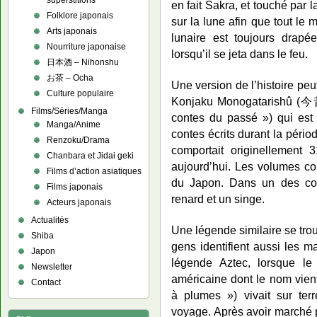
superstitions
en fait Śakra, et touché par l
Folklore japonais
sur la lune afin que tout le m
Arts japonais
lunaire est toujours drap
Nourriture japonaise
lorsqu’il se jeta dans le feu.
日本酒 – Nihonshu
お茶 – Ocha
Une version de l’histoire peu
Culture populaire
Konjaku Monogatarishû (今
Films/Séries/Manga
contes du passé ») qui est 
Manga/Anime
contes écrits durant la pério
Renzoku/Drama
comportait originellement 
Chanbara et Jidai geki
aujourd’hui. Les volumes co
Films d’action asiatiques
du Japon. Dans un des co
Films japonais
renard et un singe.
Acteurs japonais
Actualités
Une légende similaire se trou
Shiba
gens identifient aussi les m
Japon
légende Aztec, lorsque le 
Newsletter
américaine dont le nom vient
Contact
à plumes ») vivait sur t
voyage. Après avoir marché p