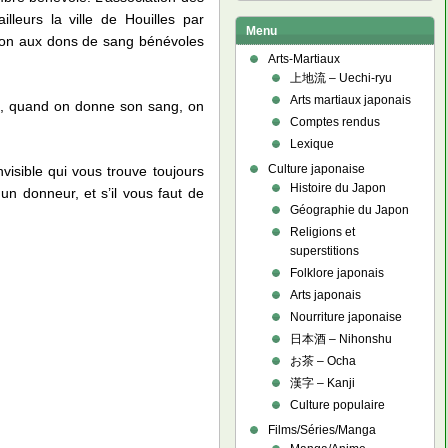
leurs la ville de Houilles par
Menu
ation aux dons de sang bénévoles
Arts-Martiaux
上地流 – Uechi-ryu
Arts martiaux japonais
up, quand on donne son sang, on
Comptes rendus
Lexique
Culture japonaise
visible qui vous trouve toujours
Histoire du Japon
un donneur, et s’il vous faut de
Géographie du Japon
Religions et
superstitions
Folklore japonais
Arts japonais
Nourriture japonaise
日本酒 – Nihonshu
お茶 – Ocha
漢字 – Kanji
Culture populaire
Films/Séries/Manga