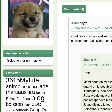
Comments (4)
Xaier
says:
17 novembre 2014 at 10:54 
« Felicitations » a toi, et su
mais je donnerais clairement d
Anciens articles
Jack
says:
Anciens
24 novembre 2014 a
articles
Hello,
Étiquettes
3615MyLife
Merci pour ton messag
arts
anime
annonce
quand on le peut bi
martiaux
Il faut que le don de
bière
BDJ
blog
J’essaye de motiver l
Bière Du Jour
pas attraper des mala
boisson
CDC
Je me dis que le jou
budo
Coup De
Personnellement des p
comédie
cinéma