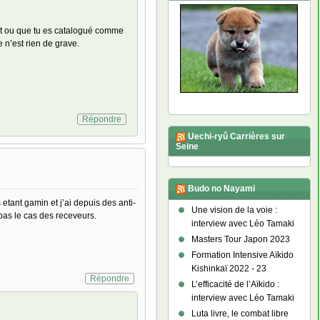
ant ou que tu es catalogué comme
 n’est rien de grave.
Répondre
Uechi-ryû Carrières sur
Seine
Budo no Nayami
etant gamin et j’ai depuis des anti-
Une vision de la voie :
as le cas des receveurs.
interview avec Léo Tamaki
Masters Tour Japon 2023
Formation Intensive Aïkido
Kishinkaï 2022 - 23
Répondre
L’efficacité de l’Aïkido :
interview avec Léo Tamaki
Luta livre, le combat libre