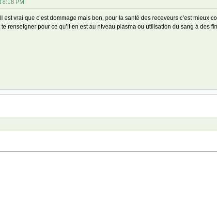
t 8:18 PM
. Il est vrai que c’est dommage mais bon, pour la santé des receveurs c’est mieux 
 te renseigner pour ce qu’il en est au niveau plasma ou utilisation du sang à des f