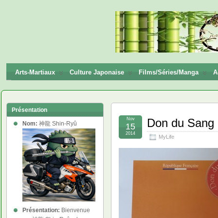
神龍
Shin-
Ryū
Arts-Martiaux
Culture Japonaise
Films/Séries/Manga
A
Présentation
Nov
Don du Sang
Nom:
神龍 Shin-Ryû
15
2014
MyLife
Présentation:
Bienvenue