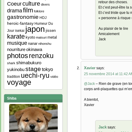
retour des choses.
culture
Coeur
divers
Et c’est peut-être la 
film
drama
folklore
Et c’est triste que 
gastronomie
HDJ
« personne à risque »
heroic-fantasy
Humeur Du
japon
Au plaisir de te lire
jissen
Jour
isekai
Amicalement
karate
kyoto
metal
matsuri
Jack
musique
nanar
nihonshu
nourriture
okinawa
photos
renzoku
shimabukuro
shark
stage
Xavier
says:
yukinobu
tokyo
25 novembre 2014 at 11:42 
uechi-ryu
tradition
vidéo
voyage
@Jack
– Rien de grave (en tou
corps anti-plaquettes qui m’
Shiba
A bientot,
Xavier
Jack
says: