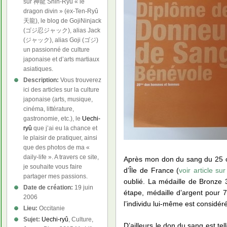
sur 神龍 Shin-Ryû « le
dragon divin » (ex-Ten-Ryû
天龍), le blog de GojiNinjack
(ゴジ忍ジャック), alias Jack
(ジャック), alias Goji (ゴジ)
un passionné de culture
japonaise et d’arts martiaux
asiatiques.
Description:
Vous trouverez
ici des articles sur la culture
japonaise (arts, musique,
cinéma, littérature,
gastronomie, etc.), le
Uechi-
ryû
que j’ai eu la chance et
le plaisir de pratiquer, ainsi
que des photos de ma «
daily-life ». A travers ce site,
Après mon don du sang du 25 oc
je souhaite vous faire
d’Île de France (
voir article su
partager mes passions.
oublié. La médaille de Bronze
Date de création:
19 juin
étape, médaille d’argent pour 7
2006
l’individu lui-même est considér
Lieu:
Occitanie
Sujet:
Uechi-ryû
, Culture,
D’ailleurs le don du sang est te