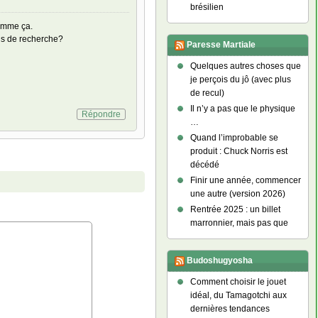
brésilien
comme ça.
ins de recherche?
Paresse Martiale
Quelques autres choses que
je perçois du jô (avec plus
de recul)
Il n’y a pas que le physique
Répondre
…
Quand l’improbable se
produit : Chuck Norris est
décédé
Finir une année, commencer
une autre (version 2026)
Rentrée 2025 : un billet
marronnier, mais pas que
Budoshugyosha
Comment choisir le jouet
idéal, du Tamagotchi aux
dernières tendances