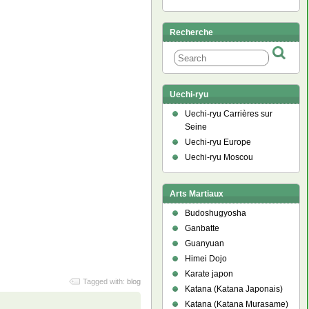
Recherche
Uechi-ryu
Uechi-ryu Carrières sur
Seine
Uechi-ryu Europe
Uechi-ryu Moscou
Arts Martiaux
Budoshugyosha
Ganbatte
Guanyuan
Himei Dojo
Karate japon
Tagged with:
blog
Katana (Katana Japonais)
Katana (Katana Murasame)