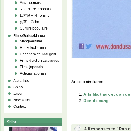
Arts japonais
Nourriture japonaise
日本酒 – Nihonshu
お茶 – Ocha
Culture populaire
Films/Séries/Manga
Manga/Anime
Renzoku/Drama
Chanbara et Jidai geki
Films d’action asiatiques
Films japonais
Acteurs japonais
Actualités
Articles similaires:
Shiba
Japon
Arts Martiaux et don de
Newsletter
Don de sang
Contact
Shiba
4 Responses to “Don 