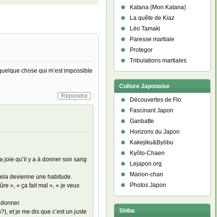
Katana (Mon Katana)
La quête de Kiaz
Léo Tamaki
Paresse martiale
Protegor
Tribulations martiales
t quelque chose qui m’est impossible
Culture Japonaise
Répondre
Découvertes de Flo
Fascinant Japon
Ganbatte
Horizons du Japon
Kakejiku&Byōbu
Kyôto-Chaen
a joie qu’il y a à donner son sang
Lejapon.org
Marion-chan
e cela devienne une habitude.
Photos Japon
re », « ça fait mal », « je veux
 donner.
Shiba
), et je me dis que c’est un juste