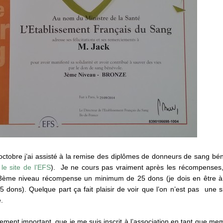
tobre j’ai assisté à la remise des diplômes de donneurs de sang bén
r le site de l’EFS
). Je ne cours pas vraiment après les récompenses, m
 3ème niveau récompense un minimum de 25 dons (je dois en être 
5 dons). Quelque part ça fait plaisir de voir que l’on n’est pas une
é.
llement important, que je me suis inscrit à l’association en tant que m