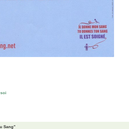
 soi
du Sang”