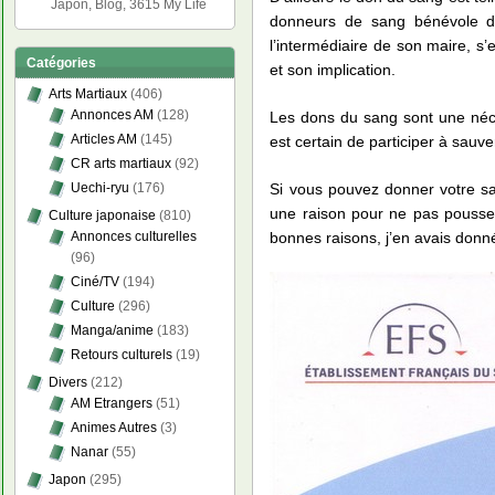
Japon, Blog, 3615 My Life
donneurs de sang bénévole de 
l’intermédiaire de son maire, s
Catégories
et son implication.
Arts Martiaux
(406)
Annonces AM
(128)
Les dons du sang sont une néce
Articles AM
(145)
est certain de participer à sauv
CR arts martiaux
(92)
Si vous pouvez donner votre san
Uechi-ryu
(176)
une raison pour ne pas pousser 
Culture japonaise
(810)
bonnes raisons, j’en avais donné
Annonces culturelles
(96)
Ciné/TV
(194)
Culture
(296)
Manga/anime
(183)
Retours culturels
(19)
Divers
(212)
AM Etrangers
(51)
Animes Autres
(3)
Nanar
(55)
Japon
(295)