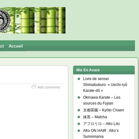
ct
Accueil
Mis En Avant
Livre de sensei
Shimabukuro: « Uechi-ryû
Add comments
Karate-dô »
Okinawa Karate – Les
sources du Fujian
京都茶園 – Kyōto Chaen
抹茶 – Matcha
アフロリロ – Afro Lilo
Afro ON HAIR : Afro’s
Sumomania