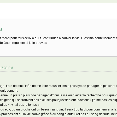
AM
rtout merci pour tous ceux a qui tu contribues a sauver la vie. C’est malheureusemen
e facon reguliere si je le pouvais
t 7:33 PM
e. Loin de moi l’idée de me faire mousser, mais j’essaye de partager le plaisir et l
ologiquement.
vienne un plaisir, plaisir de partager, d’offrir la vie ou d’aider la recherche pour qu
es gens qui se trouvent des excuses pour justifier leur inaction: « j’aime pas les piqû
dies », « j’ai pas le temps ».
r où eux, ou un proche ont un besoin sanguin, il sera trop tard pour commencer à la
roches ont eu la vie sauve grâce à du sang d’autrui (et pas du sang de truie, hein?