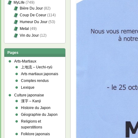
MyLife
(749)
Bière Du Jour
(82)
Coup De Coeur
(114)
Humeur Du Jour
(53)
Metal
(49)
Vin du Jour
(12)
Pages
Arts-Martiaux
上地流 – Uechi-ryū
Arts martiaux japonais
Comptes rendus
Lexique
Culture japonaise
漢字 – Kanji
Histoire du Japon
Géographie du Japon
Religions et
superstitions
Folklore japonais