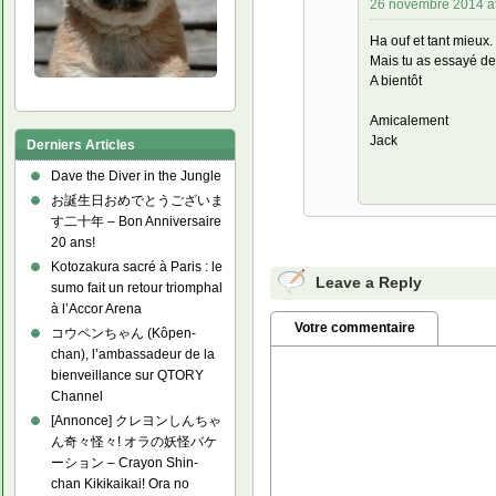
26 novembre 2014 a
Ha ouf et tant mieux
Mais tu as essayé de
A bientôt
Amicalement
Jack
Derniers Articles
Dave the Diver in the Jungle
お誕生日おめでとうございま
す二十年 – Bon Anniversaire
20 ans!
Kotozakura sacré à Paris : le
Leave a Reply
sumo fait un retour triomphal
à l’Accor Arena
Votre commentaire
コウペンちゃん (Kôpen-
chan), l’ambassadeur de la
bienveillance sur QTORY
Channel
[Annonce] クレヨンしんちゃ
ん奇々怪々! オラの妖怪バケ
ーション – Crayon Shin-
chan Kikikaikai! Ora no