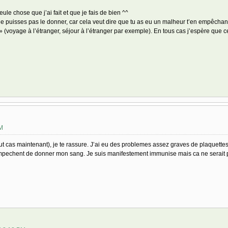
seule chose que j’ai fait et que je fais de bien ^^
tu ne puisses pas le donner, car cela veut dire que tu as eu un malheur t’en empêch
 (voyage à l’étranger, séjour à l’étranger par exemple). En tous cas j’espère que ce
AM
t cas maintenant), je te rassure. J’ai eu des problemes assez graves de plaquettes 
empechent de donner mon sang. Je suis manifestement immunise mais ca ne serait p