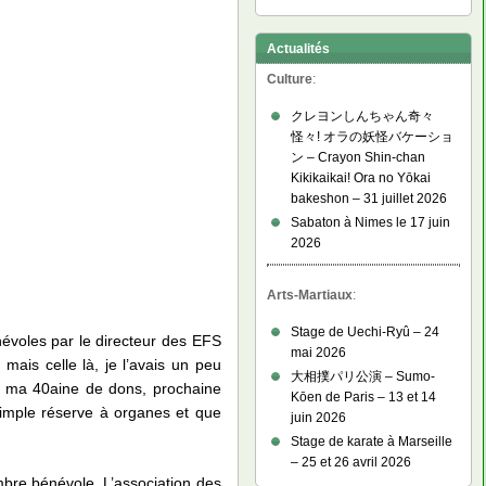
Actualités
Culture
:
クレヨンしんちゃん奇々
怪々! オラの妖怪バケーショ
ン – Crayon Shin-chan
Kikikaikai! Ora no Yōkai
bakeshon – 31 juillet 2026
Sabaton à Nimes le 17 juin
2026
Arts-Martiaux
:
Stage de Uechi-Ryû – 24
évoles par le directeur des EFS
mai 2026
ais celle là, je l’avais un peu
大相撲パリ公演 – Sumo-
à ma 40aine de dons, prochaine
Kōen de Paris – 13 et 14
 simple réserve à organes et que
juin 2026
Stage de karate à Marseille
– 25 et 26 avril 2026
embre bénévole. L’association des