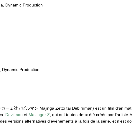
ga, Dynamic Production
a
a, Dynamic Production
ガーＺ対デビルマン Majingā Zetto tai Debiruman) est un film d’animation
es:
Devilman
et
Mazinger Z
, qui ont toutes deux été créés par l’artist
es versions alternatives d’événements à la fois de la série, et n’est 