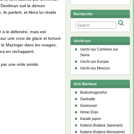
. Devilman suit le démon
ls parlent, et Akira lui révèle
Recherche
r à le défendre, mais est
sur une croix de glace et torturé
Uechi-ryu
er le Mazinger dans les nuages,
Uechi-ryu Carrières sur
hura en réchappent.
Seine
Uechi-ryu Europe
par une virile amitié.
Uechi-ryu Moscou
Arts Martiaux
Budoshugyosha
Ganbatte
Guanyuan
Himei Dojo
Karate japon
Katana (Katana Japonais)
Katana (Katana Murasame)