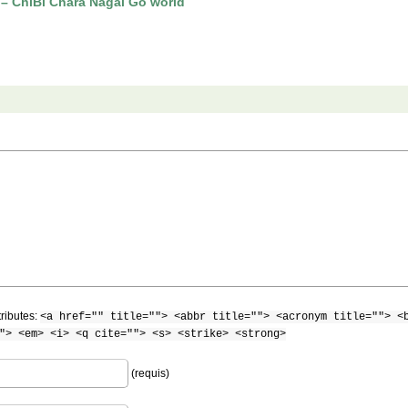
Bi Chara Nagai Gō world
tributes:
<a href="" title=""> <abbr title=""> <acronym title=""> <
"> <em> <i> <q cite=""> <s> <strike> <strong>
(requis)