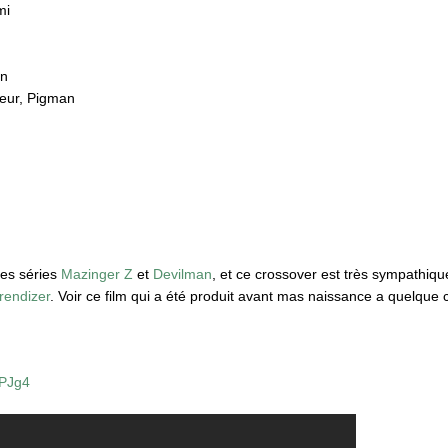
mi
en
teur, Pigman
les séries
Mazinger Z
et
Devilman
, et ce crossover est très sympathiq
rendizer
. Voir ce film qui a été produit avant mas naissance a quelque
hPJg4