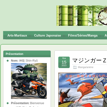
神龍
Shin-
Ryū
Arts-Martiaux
Culture Japonaise
Films/Séries/Manga
A
Présentation
Mai
マジンガーＺ対デビ
Nom:
神龍 Shin-Ryû
15
2015
Manga/anime
Présentation:
Bienvenue