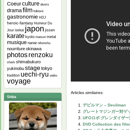
culture
Coeur
divers
film
drama
folklore
gastronomie
HDJ
heroic-fantasy
Humeur Du
japon
jissen
Jour
isekai
karate
kyoto
metal
matsuri
musique
nanar
nihonshu
nourriture
okinawa
photos
renzoku
shimabukuro
shark
stage
yukinobu
tokyo
uechi-ryu
tradition
vidéo
voyage
Articles similaires:
Shiba
デビルマン – Devilman
グレートマジンガー対ゲッターロボ 
UFOロボ グレンダイザー対グレー
DVD Collection des film