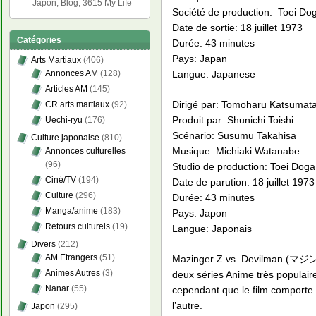
Japon, Blog, 3615 My Life
Société de production: Toei Do
Date de sortie: 18 juillet 1973
Catégories
Durée: 43 minutes
Pays: Japan
Arts Martiaux
(406)
Langue: Japanese
Annonces AM
(128)
Articles AM
(145)
Dirigé par: Tomoharu Katsumat
CR arts martiaux
(92)
Produit par: Shunichi Toishi
Uechi-ryu
(176)
Scénario: Susumu Takahisa
Culture japonaise
(810)
Musique: Michiaki Watanabe
Annonces culturelles
(96)
Studio de production: Toei Dog
Ciné/TV
(194)
Date de parution: 18 juillet 1973
Culture
(296)
Durée: 43 minutes
Manga/anime
(183)
Pays: Japon
Retours culturels
(19)
Langue: Japonais
Divers
(212)
AM Etrangers
(51)
Mazinger Z vs. Devilman (マジン
Animes Autres
(3)
deux séries Anime très populair
Nanar
(55)
cependant que le film comporte d
l’autre.
Japon
(295)