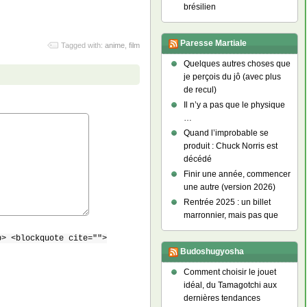
brésilien
Paresse Martiale
Tagged with:
anime
,
film
Quelques autres choses que
je perçois du jô (avec plus
de recul)
Il n’y a pas que le physique
…
Quand l’improbable se
produit : Chuck Norris est
décédé
Finir une année, commencer
une autre (version 2026)
Rentrée 2025 : un billet
marronnier, mais pas que
b> <blockquote cite="">
Budoshugyosha
Comment choisir le jouet
idéal, du Tamagotchi aux
dernières tendances