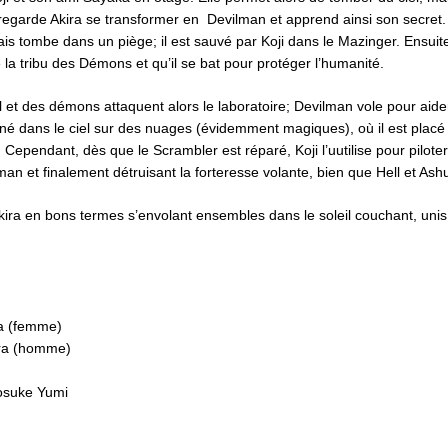
l regarde Akira se transformer en Devilman et apprend ainsi son secret
 tombe dans un piège; il est sauvé par Koji dans le Mazinger. Ensuite, i
 la tribu des Démons et qu’il se bat pour protéger l’humanité.
 et des démons attaquent alors le laboratoire; Devilman vole pour aide
é dans le ciel sur des nuages ​​(évidemment magiques), où il est placé 
. Cependant, dès que le Scrambler est réparé, Koji l’uutilise pour pilot
man et finalement détruisant la forteresse volante, bien que Hell et As
Akira en bons termes s’envolant ensembles dans le soleil couchant, unis 
a (femme)
ura (homme)
nosuke Yumi