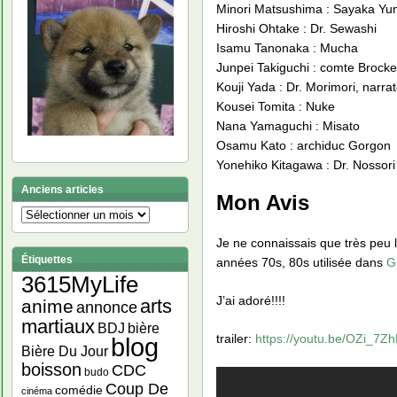
Minori Matsushima : Sayaka Yu
Hiroshi Ohtake : Dr. Sewashi
Isamu Tanonaka : Mucha
Junpei Takiguchi : comte Brock
Kouji Yada : Dr. Morimori, narra
Kousei Tomita : Nuke
Nana Yamaguchi : Misato
Osamu Kato : archiduc Gorgon
Yonehiko Kitagawa : Dr. Nossori
Anciens articles
Mon Avis
Anciens
articles
Je ne connaissais que très peu 
Étiquettes
années 70s, 80s utilisée dans
G
3615MyLife
J’ai adoré!!!!
arts
anime
annonce
martiaux
bière
BDJ
trailer:
https://youtu.be/OZi_7Z
blog
Bière Du Jour
boisson
CDC
budo
Coup De
comédie
cinéma