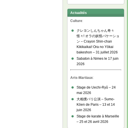
Actualités
Culture
:
クレヨンしんちゃん奇々
怪々! オラの妖怪バケーショ
ン – Crayon Shin-chan
Kikikaikai! Ora no Yōkai
bakeshon – 31 juillet 2026
Sabaton à Nimes le 17 juin
2026
Arts-Martiaux
:
Stage de Uechi-Ryû – 24
mai 2026
大相撲パリ公演 – Sumo-
Kōen de Paris – 13 et 14
juin 2026
Stage de karate à Marseille
– 25 et 26 avril 2026