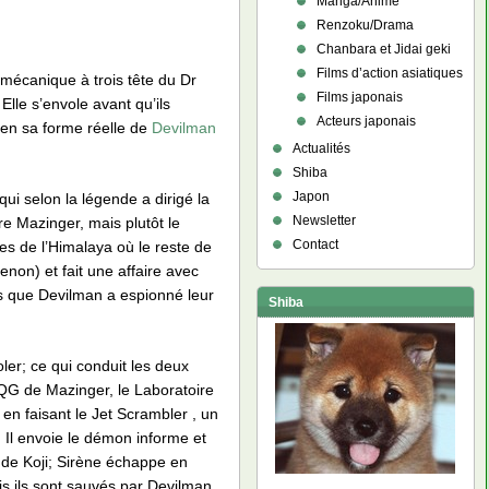
Manga/Anime
Renzoku/Drama
Chanbara et Jidai geki
Films d’action asiatiques
mécanique à trois tête du Dr
Films japonais
lle s’envole avant qu’ils
Acteurs japonais
 en sa forme réelle de
Devilman
Actualités
Shiba
Japon
qui selon la légende a dirigé la
Newsletter
re Mazinger, mais plutôt le
Contact
es de l’Himalaya où le reste de
non) et fait une affaire avec
pas que Devilman a espionné leur
Shiba
oler; ce qui conduit les deux
 QG de Mazinger, le Laboratoire
 en faisant le Jet Scrambler , un
 Il envoie le démon informe et
 de Koji; Sirène échappe en
is ils sont sauvés par Devilman.