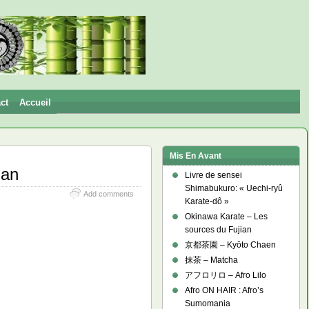
ct
Accueil
Mis En Avant
an
Livre de sensei
Shimabukuro: « Uechi-ryû
Add comments
Karate-dô »
Okinawa Karate – Les
sources du Fujian
京都茶園 – Kyōto Chaen
抹茶 – Matcha
アフロリロ – Afro Lilo
Afro ON HAIR : Afro’s
Sumomania