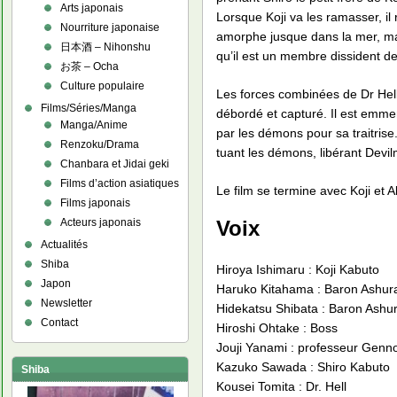
Arts japonais
Lorsque Koji va les ramasser, i
Nourriture japonaise
amorphe jusque dans la mer, mais
日本酒 – Nihonshu
qu’il est un membre dissident de
お茶 – Ocha
Culture populaire
Les forces combinées de Dr Hell
Films/Séries/Manga
débordé et capturé. Il est emmen
Manga/Anime
par les démons pour sa traitrise
Renzoku/Drama
tuant les démons, libérant Devil
Chanbara et Jidai geki
Films d’action asiatiques
Le film se termine avec Koji et 
Films japonais
Voix
Acteurs japonais
Actualités
Shiba
Hiroya Ishimaru : Koji Kabuto
Japon
Haruko Kitahama : Baron Ashur
Newsletter
Hidekatsu Shibata : Baron Ash
Contact
Hiroshi Ohtake : Boss
Jouji Yanami : professeur Gen
Kazuko Sawada : Shiro Kabuto
Shiba
Kousei Tomita : Dr. Hell