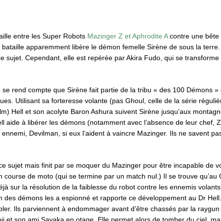
ille entre les Super Robots
Mazinger Z et Aphrodite A
contre une bête 
 bataille apparemment libère le démon femelle Sirène de sous la terre. E
ce sujet. Cependant, elle est repérée par Akira Fudo, qui se transforme
e, se rend compte que Sirène fait partie de la tribu « des 100 Démons » 
es. Utilisant sa forteresse volante (pas Ghoul, celle de la série réguliè
ilm) Hell et son acolyte Baron Ashura suivent Sirène jusqu’aux montagn
ll aide à libérer les démons (notamment avec l’absence de leur chef, Ze
r ennemi, Devilman, si eux l’aident à vaincre Mazinger. Ils ne savent 
à ce sujet mais finit par se moquer du Mazinger pour être incapable de v
un course de moto (qui se termine par un match nul.) Il se trouve qu’au
éjà sur la résolution de la faiblesse du robot contre les ennemis volants
n des démons les a espionné et rapporte ce développement au Dr Hell.
mbler. Ils parviennent à endommager avant d’être chassés par la raygun
Koji et son ami Sayaka en otage. Elle permet alors de tomber du ciel, ma