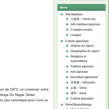
Menu
Arts-Martiaux
上地流 – Uechi-ryu
Arts martiaux japonais
Comptes rendus
Lexique
Culture japonaise
Histoire du Japon
Géographie du Japon
Religions et
superstitions
Folklore japonais
Arts japonais
Nourriture japonaise
日本酒 – Nihonshu
お茶 – Ocha
 de 1973, un crossover entre
漢字 – Kanji
e Manga Go Nagai. Notez
Culture populaire
donc pas canonique pour l’une ou
Films/Séries/Manga