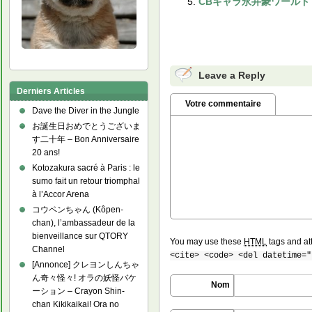
CBキャラ永井豪ワールド – Chi
Leave a Reply
Derniers Articles
Votre commentaire
Dave the Diver in the Jungle
お誕生日おめでとうございま
す二十年 – Bon Anniversaire
20 ans!
Kotozakura sacré à Paris : le
sumo fait un retour triomphal
à l’Accor Arena
コウペンちゃん (Kôpen-
chan), l’ambassadeur de la
bienveillance sur QTORY
You may use these
HTML
tags and at
Channel
<cite> <code> <del datetime="
[Annonce] クレヨンしんちゃ
ん奇々怪々! オラの妖怪バケ
Nom
ーション – Crayon Shin-
chan Kikikaikai! Ora no