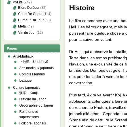
MyLife
(749)
Histoire
Bière Du Jour
(82)
Coup De Coeur
(114)
Humeur Du Jour
(53)
Le film commence avec une bata
Metal
(49)
Hell. Les héros gagnent, mais la
Vin du Jour
(12)
puissent faire quelque chose à 
pour la suivre en volant.
Pages
Dr Hell, qui a observé la bataill
Arts-Martiaux
Terre dans les temps préhistoriqu
上地流 – Uechi-ryū
Navalon, une exclusivité de ce f
Arts martiaux japonais
la tribu des Démons est gelé. He
Comptes rendus
eux pour les aider à vaincre leu
Lexique
conversation.
Culture japonaise
漢字 – Kanji
Plus tard, Akira va avertir Koji 
Histoire du Japon
adolescents colériques à faire 
Géographie du Japon
de recherche Photon, travaille d
Religions et
jetpack ailé géant. Cependant u
superstitions
Sirène afin de détruire le Scra
Folklore japonais
prenant Shiro le petit frère de 