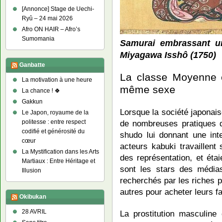
[Annonce] Stage de Uechi-
Ryû – 24 mai 2026
Afro ON HAIR – Afro’s
Sumomania
Samurai embrassant u
Miyagawa Isshô (1750)
Ganbatte
La classe Moyenne e
La motivation à une heure
même sexe
La chance ! 🍀
Gakkun
Lorsque la société japonai
Le Japon, royaume de la
de nombreuses pratiques d
politesse : entre respect
codifié et générosité du
shudo lui donnant une inte
cœur
acteurs kabuki travaillen
La Mystification dans les Arts
des représentation, et éta
Martiaux : Entre Héritage et
sont les stars des médias
Illusion
recherchés par les riches pa
autres pour acheter leurs f
Okibukan
28 AVRIL
La prostitution masculine 