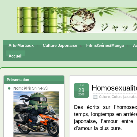
神龍
Shin-
Ryū
Arts-Martiaux
Culture Japonaise
Films/Séries/Manga
Ac
Accueil
Présentation
Juil
Homosexualit
Nom:
神龍 Shin-Ryû
28
2008
Culture
,
Culture japonais
Des écrits sur l’homose
temps, longtemps en arrière,
japonaise, l’amour entr
d’amour la plus pure.