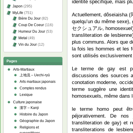
identité spécifique, mais p
Japon
(295)
MyLife
(751)
Actuellement, dôseiaisha 
Bière Du Jour
(82)
quelqu’un du même sexe)
Coup De Coeur
(116)
セクシュアル, homosexuel)
Humeur Du Jour
(53)
transliteration de lesbie
Metal
(49)
plus communs. Alors que dôs
Vin du Jour
(12)
la fois les hommes et les
sont utilisés exclusivemen
Pages
Le terme de gay est pra
Arts-Martiaux
discussions des sources a
上地流 – Uechi-ryū
conotation moderne, occide
Arts martiaux japonais
terme suggère une identit
Comptes rendus
Lexique
homosexuels, même dans le 
Culture japonaise
漢字 – Kanji
le terme homo peut être
Histoire du Japon
péjorativement. De no
Géographie du Japon
transliteration de gay
Religions et
transliterations de lesb