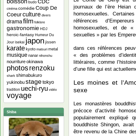
boisson
CDC
budo
journaux de l’ère Heian 
Coup De
comédie
cinéma
homosexuelles. Certaines
culture
Coeur
divers
film
références d’Empereur
drama
folklore
homosexuelles, et de «
gastronomie
HDJ
sexuelles » par les Empere
heroic-fantasy
Humeur Du
japon
jissen
Jour
isekai
karate
dans ces références peuv
kyoto
metal
matsuri
« des problèmes d’identi
musique
nanar
nihonshu
littéraires, comme l’histo
nourriture
okinawa
photos
renzoku
d’une fille qui est actuel
shimabukuro
shark
stage
Les moines et l’Am
yukinobu
tokyo
uechi-ryu
sexe
tradition
vidéo
voyage
Les monastères bouddhist
précoce d’activité homose
Shiba
populairement expliqué 
bouddhiste Shingon, avait
être revenu de la Chine des