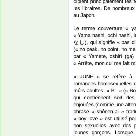
ciblent principalement les
les libraires. De nombreux
au Japon.
Le terme couverture « y
« Yama nashi, ochi na
なし), qui signifie « pas d’
(« no peak, no point, no me
par « Yamete, oshiri (ga) i
« Arrête, mon cul me fait m
« JUNE » se réfère à d
romances homosexuelles 
mûrs adultes. « BL » (« Bo
qui contiennent soit de
enjouées (comme une altern
phrase « shônen-ai » trad
« boy love » est utilisé p
non sexuelles avec des 
jeunes garçons. Lorsque