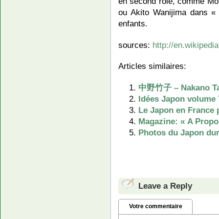
en second rôle, comme Mon
ou Akito Wanijima dans «
enfants.
sources:
http://en.wikiped
Articles similaires:
中野竹子 – Nakano Ta
Idées Japon volume
Le Japon en France p
Magazine: « A Propo
Photos du Japon dura
Leave a Reply
Votre commentaire