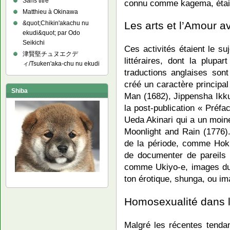
Sans titre
connu comme kagema, était
Matthieu à Okinawa
&quot;Chikin'akachu nu
Les arts et l’Amour 
ekudi&quot; par Odo
Seikichi
Ces activités étaient le s
津賢堅チュヌエクデ
littéraires, dont la plupar
ィ/Tsuken'aka-chu nu ekudi
traductions anglaises sont
créé un caractère principa
Shiba
Man (1682), Jippensha Ikku 
la post-publication « Préf
Ueda Akinari qui a un moin
Moonlight and Rain (1776
de la période, comme Hokus
de documenter de pareils
comme Ukiyo-e, images du m
ton érotique, shunga, ou i
Homosexualité dans 
Malgré les récentes tenda