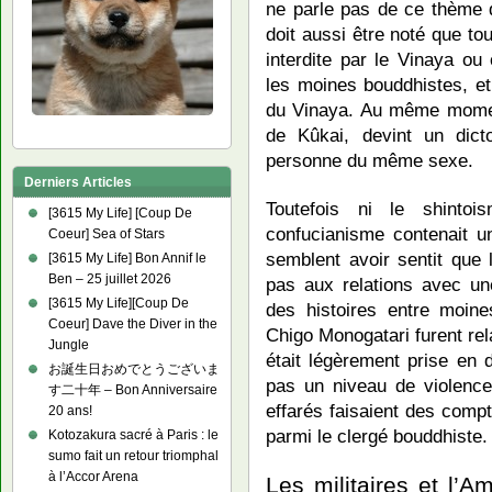
ne parle pas de ce thème 
doit aussi être noté que to
interdite par le Vinaya ou
les moines bouddhistes, et
du Vinaya. Au même momen
de Kûkai, devint un dic
personne du même sexe.
Derniers Articles
Toutefois ni le shintois
[3615 My Life] [Coup De
confucianisme contenait un
Coeur] Sea of Stars
semblent avoir sentit que 
[3615 My Life] Bon Annif le
Ben – 25 juillet 2026
pas aux relations avec 
[3615 My Life][Coup De
des histoires entre moin
Coeur] Dave the Diver in the
Chigo Monogatari furent rela
Jungle
était légèrement prise en d
お誕生日おめでとうございま
pas un niveau de violence,
す二十年 – Bon Anniversaire
effarés faisaient des compt
20 ans!
parmi le clergé bouddhiste.
Kotozakura sacré à Paris : le
sumo fait un retour triomphal
à l’Accor Arena
Les militaires et l