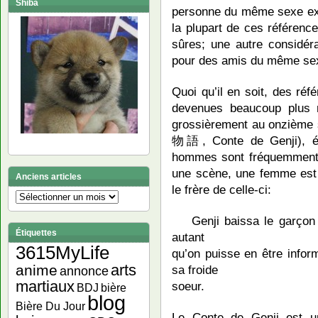
Shiba
personne du même sexe exi
la plupart de ces référence
sûres; une autre considéra
pour des amis du même sex
Quoi qu’il en soit, des réf
devenues beaucoup plus 
grossièrement au onzième 
物語, Conte de Genji), éc
hommes sont fréquemment 
une scène, une femme est 
Anciens articles
le frère de celle-ci:
Anciens
articles
Genji baissa le garçon con
Étiquettes
autant
3615MyLife
qu’on puisse en être inform
arts
anime
sa froide
annonce
martiaux
soeur.
bière
BDJ
blog
Bière Du Jour
Le Conte de Genji est un