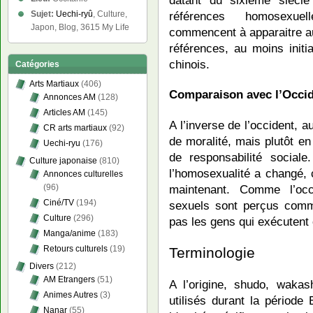
références homosexuel
Sujet:
Uechi-ryû
, Culture,
Japon, Blog, 3615 My Life
commencent à apparaitre au
références, au moins initi
chinois.
Catégories
Arts Martiaux
(406)
Comparaison avec l’Occi
Annonces AM
(128)
Articles AM
(145)
A l’inverse de l’occident, 
CR arts martiaux
(92)
de moralité, mais plutôt en 
Uechi-ryu
(176)
de responsabilité sociale
Culture japonaise
(810)
l’homosexualité a changé,
Annonces culturelles
(96)
maintenant. Comme l’occ
Ciné/TV
(194)
sexuels sont perçus comm
Culture
(296)
pas les gens qui exécutent
Manga/anime
(183)
Retours culturels
(19)
Terminologie
Divers
(212)
AM Etrangers
(51)
A l’origine, shudo, waka
Animes Autres
(3)
utilisés durant la période
Nanar
(55)