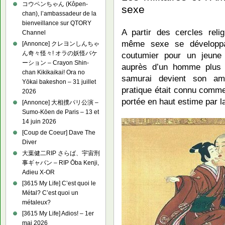
コウペンちゃん (Kôpen-
sexe
chan), l’ambassadeur de la
bienveillance sur QTORY
A partir des cercles rel
Channel
même sexe se développa 
[Annonce] クレヨンしんちゃ
ん奇々怪々! オラの妖怪バケ
coutumier pour un jeune
ーション – Crayon Shin-
auprès d’un homme plus 
chan Kikikaikai! Ora no
samurai devient son ama
Yōkai bakeshon – 31 juillet
pratique était connu comme 
2026
portée en haut estime par l
[Annonce] 大相撲パリ公演 –
Sumo-Kōen de Paris – 13 et
14 juin 2026
[Coup de Coeur] Dave The
Diver
大葉健二RIP さらば、宇宙刑
事ギャバン – RIP Ōba Kenji,
Adieu X-OR
[3615 My Life] C’est quoi le
Métal? C’est quoi un
métaleux?
[3615 My Life] Adios! – 1er
mai 2026