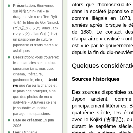
Alors que l’homosexualit
Présentation:
Bienvenue
dans la société japonaise e
sur 神龍 Shin-Ryû « le
dragon divin » (ex-Ten-Ryû
comme illégale en 1873, 
天龍), le blog de GojiNinjack
années après lorsque le dé
(ゴジ忍ジャック), alias Jack
de 1880. Le contact des 
(ジャック), alias Goji (ゴジ)
d’apparaître « civilisé » on
un passionné de culture
est vue par le gouvernemen
japonaise et d’arts martiaux
asiatiques.
depuis la fin du dix-neuvièm
Description:
Vous trouverez
ici des articles sur la culture
Quelques considérat
japonaise (arts, musique,
cinéma, littérature,
Sources historiques
gastronomie, etc.), le
Uechi-
ryû
que j’ai eu la chance et
Des sources disponibles s
le plaisir de pratiquer, ainsi
que des photos de ma «
Japon ancient, comme
daily-life ». A travers ce site,
principalement littéraires. 
je souhaite vous faire
quatrième siècle, les éc
partager mes passions.
avec le Kojiki (古事記), ou
Date de création:
19 juin
durant le septième siècle
2006
datant du sixième siècle
Lieu:
Occitanie