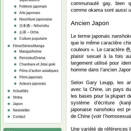
superstitions
communauté gay, bien qu
Folklore japonais
comme okama sont aussi ut
Arts japonais
Nourriture japonaise
Ancien Japon
日本酒 – Nihonshu
お茶 – Ocha
Le terme japonais nanshok
Culture populaire
que le même caractère chin
Films/Séries/Manga
couleurs ». Le caractère 色 
Manga/Anime
plaisir sexuel à la fois 
Renzoku/Drama
largement utilisé pour ide
Chanbara et Jidai geki
homme dans l’ancien Japon
Films d’action asiatiques
Films japonais
Selon Gary Leupp, les an
Acteurs japonais
avec la Chine, un pays du
Actualités
les bases pour la plupart de
Shiba
système d’écriture (kanj
Japon
japonaise nanshoku est pr
Newsletter
de Chine (voir l’homosexual
Contact
Une variété de références l