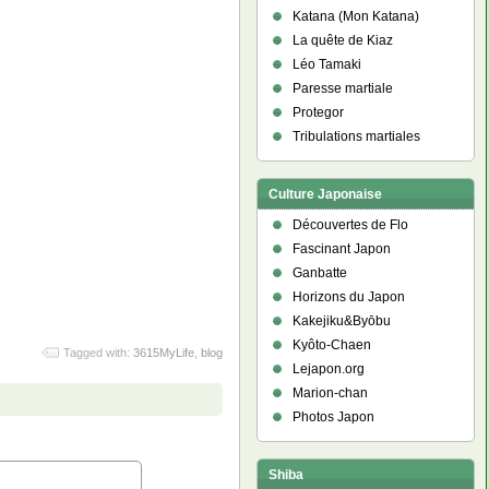
Katana (Mon Katana)
La quête de Kiaz
Léo Tamaki
Paresse martiale
Protegor
Tribulations martiales
Culture Japonaise
Découvertes de Flo
Fascinant Japon
Ganbatte
Horizons du Japon
Kakejiku&Byōbu
Kyôto-Chaen
Tagged with:
3615MyLife
,
blog
Lejapon.org
Marion-chan
Photos Japon
Shiba