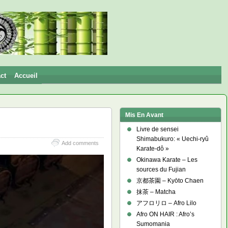
ct
Accueil
Mis En Avant
Livre de sensei
Shimabukuro: « Uechi-ryû
Add comments
Karate-dô »
Okinawa Karate – Les
sources du Fujian
京都茶園 – Kyōto Chaen
抹茶 – Matcha
アフロリロ – Afro Lilo
Afro ON HAIR : Afro’s
Sumomania