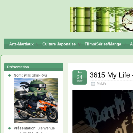
神龍
Shin-
Ryū
Arts-Martiaux
Culture Japonaise
Films/Séries/Manga
A
Présentation
Jan
3615 My Life
Nom:
神龍 Shin-Ryû
24
2022
MyLife
Présentation:
Bienvenue