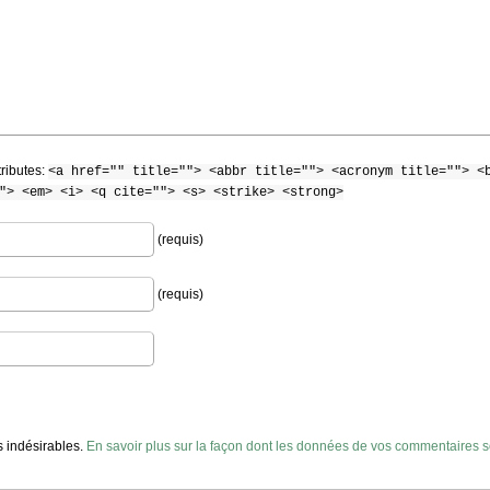
tributes:
<a href="" title=""> <abbr title=""> <acronym title=""> <
"> <em> <i> <q cite=""> <s> <strike> <strong>
(requis)
(requis)
es indésirables.
En savoir plus sur la façon dont les données de vos commentaires so