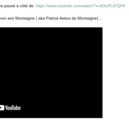
is passé à côté de:
https://www.youtube.com/watch?v=4OtzfCJCQFA
mon ami Montaigne ( aka Patrick Aetius de Montaigne)…