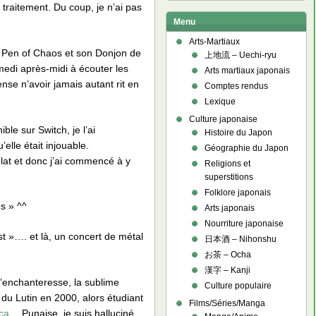
 traitement. Du coup, je n’ai pas
Menu
Arts-Martiaux
nu Pen of Chaos et son Donjon de
上地流 – Uechi-ryu
edi après-midi à écouter les
Arts martiaux japonais
se n’avoir jamais autant rit en
Comptes rendus
Lexique
Culture japonaise
ble sur Switch, je l’ai
Histoire du Japon
lle était injouable.
Géographie du Japon
lat et donc j’ai commencé à y
Religions et
superstitions
Folklore japonais
ès » ^^
Arts japonais
Nourriture japonaise
est »…. et là, un concert de métal
日本酒 – Nihonshu
お茶 – Ocha
漢字 – Kanji
l’enchanteresse, la sublime
Culture populaire
u Lutin en 2000, alors étudiant
Films/Séries/Manga
ca
… Punaise, je suis halluciné