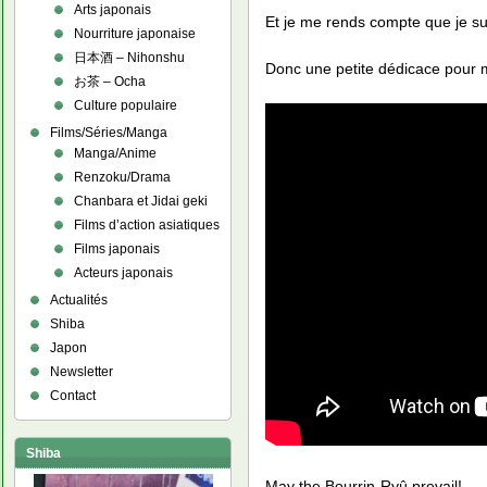
Arts japonais
Et je me rends compte que je su
Nourriture japonaise
日本酒 – Nihonshu
Donc une petite dédicace pour 
お茶 – Ocha
Culture populaire
Films/Séries/Manga
Manga/Anime
Renzoku/Drama
Chanbara et Jidai geki
Films d’action asiatiques
Films japonais
Acteurs japonais
Actualités
Shiba
Japon
Newsletter
Contact
Shiba
May the Bourrin-Ryû prevail!