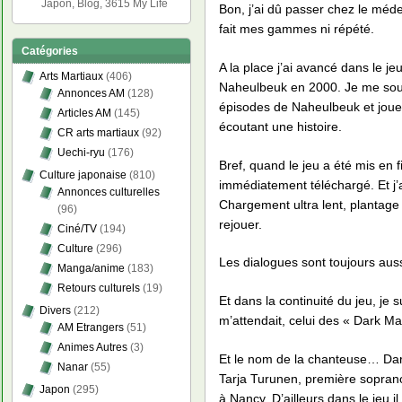
Japon, Blog, 3615 My Life
Bon, j’ai dû passer chez le méde
fait mes gammes ni répété.
Catégories
A la place j’ai avancé dans le 
Arts Martiaux
(406)
Naheulbeuk en 2000. Je me souv
Annonces AM
(128)
épisodes de Naheulbeuk et jouer
Articles AM
(145)
écoutant une histoire.
CR arts martiaux
(92)
Uechi-ryu
(176)
Bref, quand le jeu a été mis en fi
Culture japonaise
(810)
immédiatement téléchargé. Et j’
Annonces culturelles
Chargement ultra lent, plantage
(96)
rejouer.
Ciné/TV
(194)
Culture
(296)
Les dialogues sont toujours aus
Manga/anime
(183)
Retours culturels
(19)
Et dans la continuité du jeu, je 
Divers
(212)
m’attendait, celui des « Dark M
AM Etrangers
(51)
Animes Autres
(3)
Et le nom de la chanteuse… Darj
Nanar
(55)
Tarja Turunen, première sopran
Japon
(295)
à Nancy. D’ailleurs dans le je