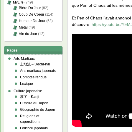
MyLife
(749)
que Pen of Chaos ait les même
Bière Du Jour
(82)
Coup De Coeur
(114)
Et Pen of Chaos l’avait annoncé
Humeur Du Jour
(53)
découvre:
https://youtu.be/YEM
Metal
(49)
Vin du Jour
(12)
Pages
Arts-Martiaux
上地流 – Uechi-ryū
Arts martiaux japonais
Comptes rendus
Lexique
Culture japonaise
漢字 – Kanji
Histoire du Japon
Géographie du Japon
Religions et
superstitions
Folklore japonais