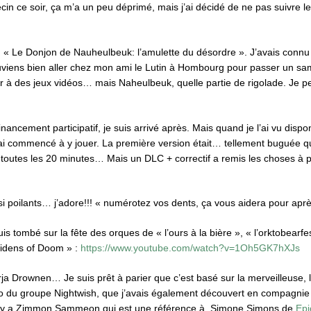
cin ce soir, ça m’a un peu déprimé, mais j’ai décidé de ne pas suivre le
jeu « Le Donjon de Nauheulbeuk: l’amulette du désordre ». J’avais con
iens bien aller chez mon ami le Lutin à Hombourg pour passer un sam
 à des jeux vidéos… mais Naheulbeuk, quelle partie de rigolade. Je pen
nancement participatif, je suis arrivé après. Mais quand je l’ai vu disponi
ai commencé à y jouer. La première version était… tellement buguée qu’e
 toutes les 20 minutes… Mais un DLC + correctif a remis les choses à p
si poilants… j’adore!!! « numérotez vos dents, ça vous aidera pour apr
suis tombé sur la fête des orques de « l’ours à la bière », « l’orktobearf
aidens of Doom » :
https://www.youtube.com/watch?v=1Oh5GK7hXJs
a Drownen… Je suis prêt à parier que c’est basé sur la merveilleuse, 
o du groupe Nightwish, que j’avais également découvert en compagnie d
u il y a Zimmon Sammeon qui est une référence à Simone Simons de
Epi