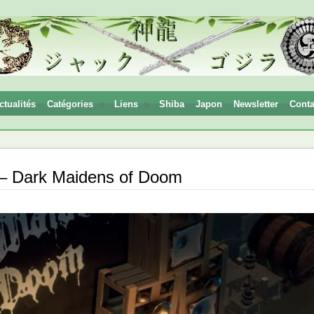
ctualités
Catégories
Liens
Shiba
Japon
Newsletter
Conta
 – Dark Maidens of Doom