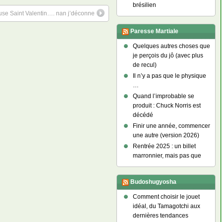
brésilien
euse Saint Valentin…. nan j’déconne
Paresse Martiale
Quelques autres choses que
je perçois du jô (avec plus
de recul)
Il n’y a pas que le physique
…
Quand l’improbable se
produit : Chuck Norris est
décédé
Finir une année, commencer
une autre (version 2026)
Rentrée 2025 : un billet
marronnier, mais pas que
Budoshugyosha
Comment choisir le jouet
idéal, du Tamagotchi aux
dernières tendances