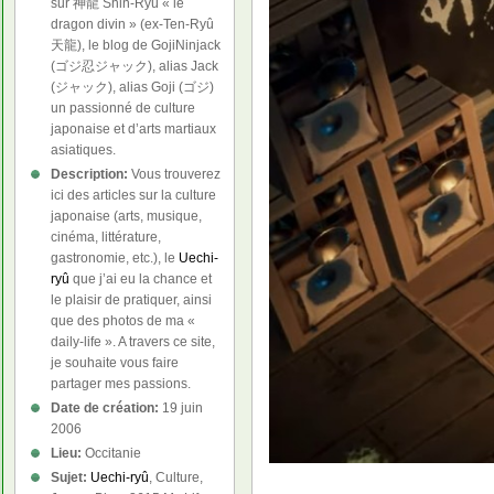
sur 神龍 Shin-Ryû « le
dragon divin » (ex-Ten-Ryû
天龍), le blog de GojiNinjack
(ゴジ忍ジャック), alias Jack
(ジャック), alias Goji (ゴジ)
un passionné de culture
japonaise et d’arts martiaux
asiatiques.
Description:
Vous trouverez
ici des articles sur la culture
japonaise (arts, musique,
cinéma, littérature,
gastronomie, etc.), le
Uechi-
ryû
que j’ai eu la chance et
le plaisir de pratiquer, ainsi
que des photos de ma «
daily-life ». A travers ce site,
je souhaite vous faire
partager mes passions.
Date de création:
19 juin
2006
Lieu:
Occitanie
Sujet:
Uechi-ryû
, Culture,