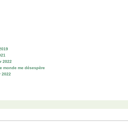
 2019
021
er 2022
 ce monde me désespère
r 2022