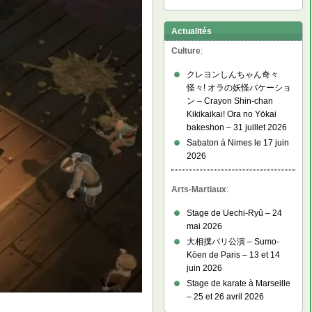
Actualités
Culture
:
クレヨンしんちゃん奇々
怪々! オラの妖怪バケーショ
ン – Crayon Shin-chan
Kikikaikai! Ora no Yōkai
bakeshon – 31 juillet 2026
Sabaton à Nimes le 17 juin
2026
Arts-Martiaux
:
Stage de Uechi-Ryû – 24
mai 2026
大相撲パリ公演 – Sumo-
Kōen de Paris – 13 et 14
juin 2026
Stage de karate à Marseille
– 25 et 26 avril 2026