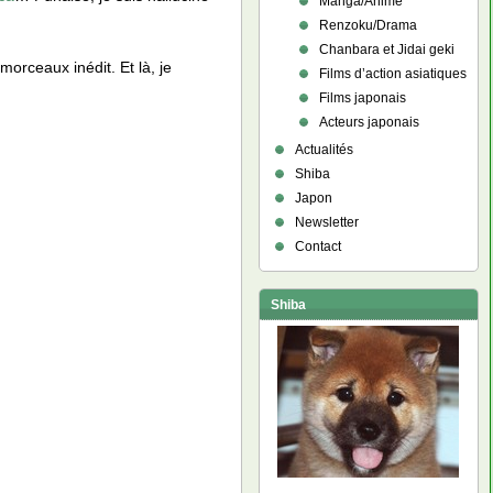
Manga/Anime
Renzoku/Drama
Chanbara et Jidai geki
orceaux inédit. Et là, je
Films d’action asiatiques
Films japonais
Acteurs japonais
Actualités
Shiba
Japon
Newsletter
Contact
Shiba