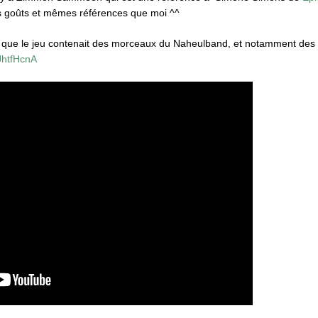
s goûts et mêmes références que moi ^^
 que le jeu contenait des morceaux du Naheulband, et notamment des m
JhtfHcnA