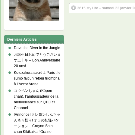
3615 My Life – samedi 22 janvier 
Derniers Articles
Dave the Diver in the Jungle
お誕生日おめでとうございま
す二十年 – Bon Anniversaire
20 ans!
Kotozakura sacré à Paris : le
sumo fait un retour triomphal
à l’Accor Arena
コウペンちゃん (Kôpen-
chan), l’ambassadeur de la
bienveillance sur QTORY
Channel
[Annonce] クレヨンしんちゃ
ん奇々怪々! オラの妖怪バケ
ーション – Crayon Shin-
chan Kikikaikai! Ora no