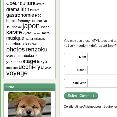
culture
Coeur
divers
film
drama
folklore
gastronomie
HDJ
heroic-fantasy
Humeur Du
japon
jissen
Jour
isekai
karate
kyoto
metal
matsuri
musique
nanar
nihonshu
You may use these
HTML
tags and at
nourriture
okinawa
<cite> <code> <del datetime="
photos
renzoku
shimabukuro
shark
Nom
stage
yukinobu
tokyo
uechi-ryu
tradition
vidéo
E-mail
voyage
Site Web
Shiba
Ce site utilise Akismet pour réduire l