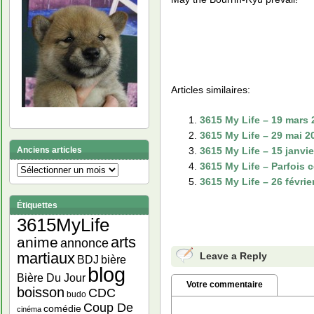
Articles similaires:
3615 My Life – 19 mars
3615 My Life – 29 mai 2
3615 My Life – 15 janvi
Anciens articles
3615 My Life – Parfois
Anciens
3615 My Life – 26 févrie
articles
Étiquettes
3615MyLife
arts
anime
annonce
martiaux
Leave a Reply
bière
BDJ
blog
Bière Du Jour
Votre commentaire
boisson
CDC
budo
Coup De
comédie
cinéma