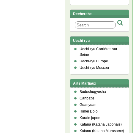
Recherche
Uechi-ryu
Uechi-ryu Carrières sur
Seine
Uechi-ryu Europe
Uechi-ryu Moscou
Arts Martiaux
Budoshugyosha
Ganbatte
Guanyuan
Himei Dojo
Karate japon
Katana (Katana Japonais)
Katana (Katana Murasame)