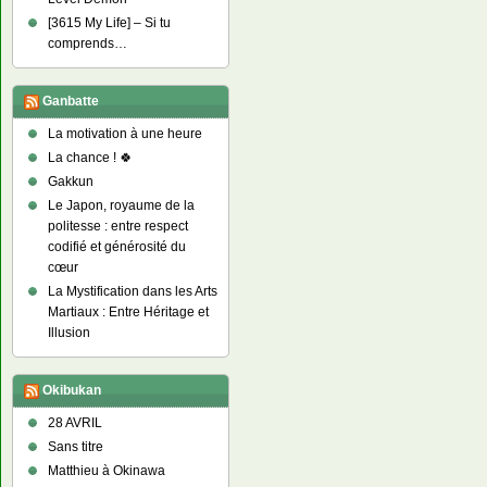
[3615 My Life] – Si tu
comprends…
Ganbatte
La motivation à une heure
La chance ! 🍀
Gakkun
Le Japon, royaume de la
politesse : entre respect
codifié et générosité du
cœur
La Mystification dans les Arts
Martiaux : Entre Héritage et
Illusion
Okibukan
28 AVRIL
Sans titre
Matthieu à Okinawa