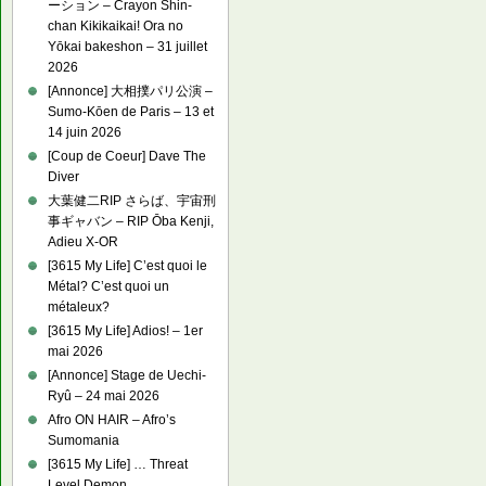
ーション – Crayon Shin-
chan Kikikaikai! Ora no
Yōkai bakeshon – 31 juillet
2026
[Annonce] 大相撲パリ公演 –
Sumo-Kōen de Paris – 13 et
14 juin 2026
[Coup de Coeur] Dave The
Diver
大葉健二RIP さらば、宇宙刑
事ギャバン – RIP Ōba Kenji,
Adieu X-OR
[3615 My Life] C’est quoi le
Métal? C’est quoi un
métaleux?
[3615 My Life] Adios! – 1er
mai 2026
[Annonce] Stage de Uechi-
Ryû – 24 mai 2026
Afro ON HAIR – Afro’s
Sumomania
[3615 My Life] … Threat
Level Demon