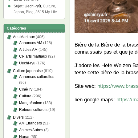
Sujet:
Uechi-ryû
, Culture,
Japon, Blog, 3615 My Life
Catégories
Arts Martiaux
(406)
Annonces AM
(128)
Bière de la Bière de la br
Articles AM
(145)
connaissais pas et que je 
CR arts martiaux
(92)
Uechi-ryu
(176)
J’adore les Hefe Weizen Bav
Culture japonaise
(810)
teste cette bière de la bra
Annonces culturelles
(96)
Site web:
https://www.brass
Ciné/TV
(194)
Culture
(296)
lien google maps:
https://
Manga/anime
(183)
Retours culturels
(19)
Divers
(212)
AM Etrangers
(51)
Animes Autres
(3)
Nanar
(55)