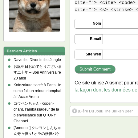
cite=""> <cite> <code>
cite=""> <s> <strike> 
Nom
E-mail
Derniers Articles
Site Web
Dave the Diver in the Jungle
お誕生日おめでとうございま
す二十年 – Bon Anniversaire
20 ans!
Ce site utilise Akismet pour r
Kotozakura sacré à Paris : le
la façon dont les données de
sumo fait un retour triomphal
à l’Accor Arena
コウペンちゃん (Kôpen-
chan), l’ambassadeur de la
[Bière Du Jour] The Billiken Beer
bienveillance sur QTORY
Channel
[Annonce] クレヨンしんちゃ
ん奇々怪々! オラの妖怪バケ