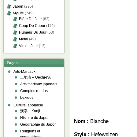
Japon
(295)
MyLife
(749)
Bière Du Jour
(82)
Coup De Coeur
(114)
Humeur Du Jour
(53)
Metal
(49)
Vin du Jour
(12)
Pages
Arts-Martiaux
上地流 – Uechi-ryū
Arts martiaux japonais
Comptes rendus
Lexique
Culture japonaise
漢字 – Kanji
Histoire du Japon
Nom :
Blanche
Géographie du Japon
Religions et
Style :
Hefeweizen