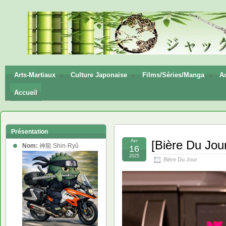
神龍
Shin-
Ryū
Arts-Martiaux
Culture Japonaise
Films/Séries/Manga
Ac
Accueil
Présentation
Avr
[Bière Du Jo
Nom:
神龍 Shin-Ryû
16
2025
Bière Du Jour