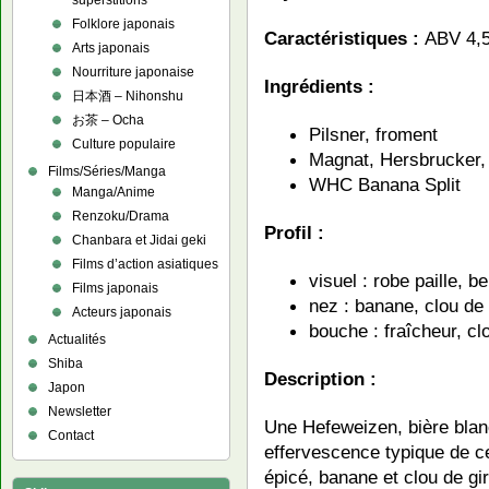
superstitions
Folklore japonais
Caractéristiques :
ABV 4,5
Arts japonais
Nourriture japonaise
Ingrédients :
日本酒 – Nihonshu
お茶 – Ocha
Pilsner, froment
Culture populaire
Magnat, Hersbrucker,
Films/Séries/Manga
WHC Banana Split
Manga/Anime
Renzoku/Drama
Profil :
Chanbara et Jidai geki
Films d’action asiatiques
visuel : robe paille, b
Films japonais
nez : banane, clou de 
Acteurs japonais
bouche : fraîcheur, cl
Actualités
Shiba
Description :
Japon
Newsletter
Une Hefeweizen, bière blanc
Contact
effervescence typique de ce
épicé, banane et clou de g