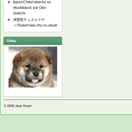
&quot;Chikin'akachu nu
ekudi&quot; par Odo
Seikichi
津賢堅チュヌエクデ
ィ/Tsuken'aka-chu nu ekudi
Shiba
© 2006
Jack Huser