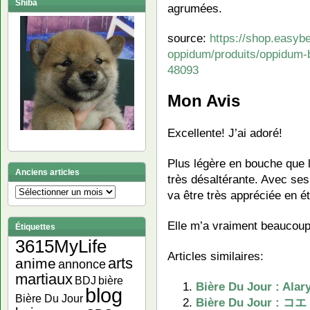
Shiba
agrumées.
source:
https://shop.easybe
oppidum/produits/oppidum-bl
48093
Mon Avis
Excellente! J’ai adoré!
Plus légère en bouche que 
Anciens articles
très désaltérante. Avec ses 
Anciens
va être très appréciée en ét
articles
Elle m’a vraiment beaucoup
Étiquettes
3615MyLife
Articles similaires:
arts
anime
annonce
martiaux
bière
BDJ
Bière Du Jour : Alar
blog
Bière Du Jour
Bière Du Jour : 