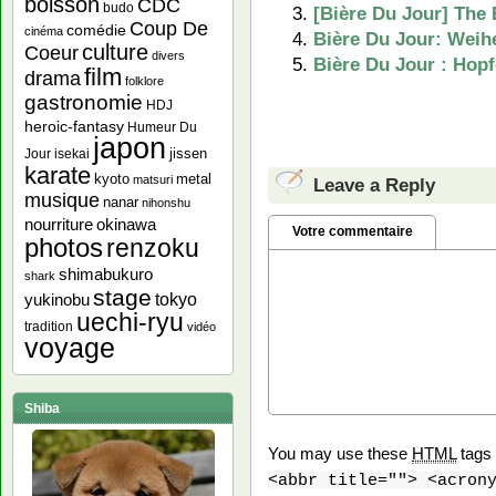
boisson
CDC
budo
[Bière Du Jour] The 
Coup De
comédie
cinéma
Bière Du Jour: Weih
culture
Coeur
divers
Bière Du Jour : Hop
film
drama
folklore
gastronomie
HDJ
heroic-fantasy
Humeur Du
japon
jissen
Jour
isekai
karate
kyoto
metal
matsuri
Leave a Reply
musique
nanar
nihonshu
nourriture
okinawa
Votre commentaire
photos
renzoku
shimabukuro
shark
stage
yukinobu
tokyo
uechi-ryu
tradition
vidéo
voyage
Shiba
You may use these
HTML
tags 
<abbr title=""> <acron