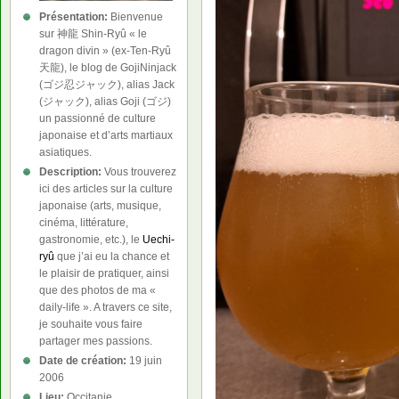
Présentation:
Bienvenue
sur 神龍 Shin-Ryû « le
dragon divin » (ex-Ten-Ryû
天龍), le blog de GojiNinjack
(ゴジ忍ジャック), alias Jack
(ジャック), alias Goji (ゴジ)
un passionné de culture
japonaise et d’arts martiaux
asiatiques.
Description:
Vous trouverez
ici des articles sur la culture
japonaise (arts, musique,
cinéma, littérature,
gastronomie, etc.), le
Uechi-
ryû
que j’ai eu la chance et
le plaisir de pratiquer, ainsi
que des photos de ma «
daily-life ». A travers ce site,
je souhaite vous faire
partager mes passions.
Date de création:
19 juin
2006
Lieu:
Occitanie