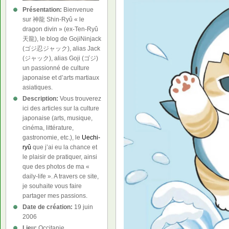
Présentation:
Bienvenue
sur 神龍 Shin-Ryû « le
dragon divin » (ex-Ten-Ryû
天龍), le blog de GojiNinjack
(ゴジ忍ジャック), alias Jack
(ジャック), alias Goji (ゴジ)
un passionné de culture
japonaise et d’arts martiaux
asiatiques.
Description:
Vous trouverez
ici des articles sur la culture
japonaise (arts, musique,
cinéma, littérature,
gastronomie, etc.), le
Uechi-
ryû
que j’ai eu la chance et
le plaisir de pratiquer, ainsi
que des photos de ma «
daily-life ». A travers ce site,
je souhaite vous faire
partager mes passions.
Date de création:
19 juin
2006
Lieu:
Occitanie