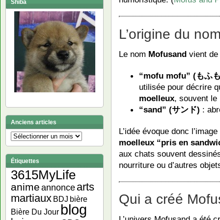
Shiba
L’origine du no
Le nom
Mofusand
vient de
“mofu mofu” (もふ
utilisée pour décrire
moelleux
, souvent le
“sand” (サンド)
: abr
Anciens articles
L’idée évoque donc l’image
Anciens
moelleux “pris en sandwi
articles
aux chats souvent dessiné
Étiquettes
nourriture ou d’autres objets
3615MyLife
arts
anime
annonce
Qui a créé Mofu
martiaux
bière
BDJ
blog
Bière Du Jour
L’univers Mofusand a été cré