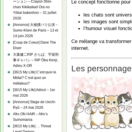
Le concept fonctionne pour 
ーション – Crayon Shin-
chan Kikikaikai! Ora no
Yōkai bakeshon – 31 juillet
les chats sont univer
2026
les images sont simple
[Annonce] 大相撲パリ公演 –
l’humour visuel fonct
Sumo-Kōen de Paris – 13 et
14 juin 2026
Ce mélange va transformer
[Coup de Coeur] Dave The
internet.
Diver
大葉健二RIP さらば、宇宙刑
事ギャバン – RIP Ōba Kenji,
Adieu X-OR
Les personnages
[3615 My Life] C’est quoi le
Métal? C’est quoi un
métaleux?
[3615 My Life] Adios! – 1er
mai 2026
[Annonce] Stage de Uechi-
Ryû – 24 mai 2026
Afro ON HAIR – Afro’s
Sumomania
[3615 My Life] … Threat
Level Demon