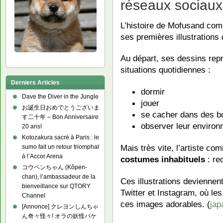
réseaux sociaux
L’histoire de Mofusand c
ses premières illustrations
Au départ, ses dessins rep
situations quotidiennes :
Derniers Articles
dormir
Dave the Diver in the Jungle
jouer
お誕生日おめでとうございま
se cacher dans des b
す二十年 – Bon Anniversaire
observer leur enviro
20 ans!
Kotozakura sacré à Paris : le
Mais très vite, l’artiste 
sumo fait un retour triomphal
à l’Accor Arena
costumes inhabituels
: re
コウペンちゃん (Kôpen-
chan), l’ambassadeur de la
Ces illustrations devienne
bienveillance sur QTORY
Twitter et Instagram, où le
Channel
ces images adorables. (
jap
[Annonce] クレヨンしんちゃ
ん奇々怪々! オラの妖怪バケ