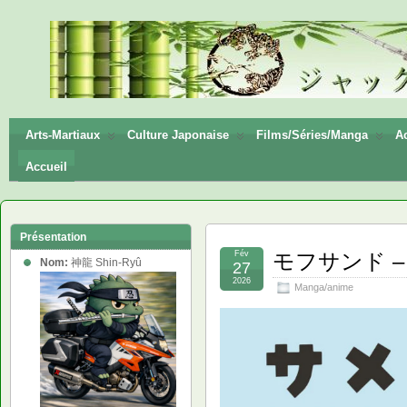
神龍
Shin-
Ryū
Arts-Martiaux
Culture Japonaise
Films/Séries/Manga
Ac
Accueil
Présentation
Fév
モフサンド – M
Nom:
神龍 Shin-Ryû
27
2026
Manga/anime