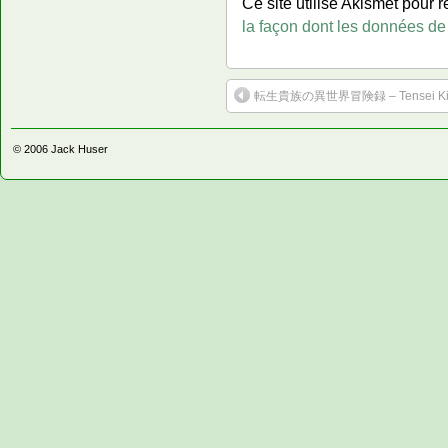
Ce site utilise Akismet pour r
la façon dont les données de
転生貴族の異世界冒険録 – Tensei Kizoku
© 2006
Jack Huser