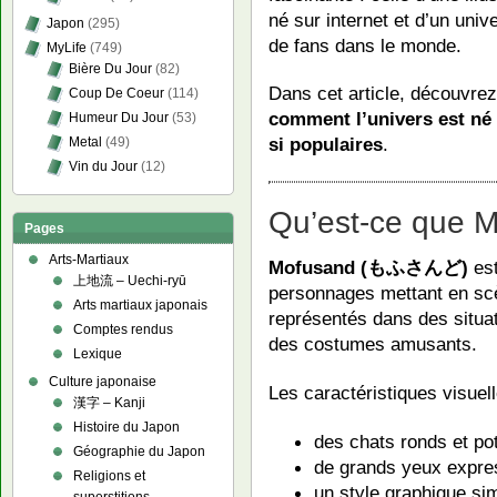
né sur internet et d’un univ
Japon
(295)
de fans dans le monde.
MyLife
(749)
Bière Du Jour
(82)
Dans cet article, découvre
Coup De Coeur
(114)
comment l’univers est né
Humeur Du Jour
(53)
si populaires
.
Metal
(49)
Vin du Jour
(12)
Qu’est-ce que 
Pages
Arts-Martiaux
Mofusand (もふさんど)
est
上地流 – Uechi-ryū
personnages mettant en scè
Arts martiaux japonais
représentés dans des situa
Comptes rendus
des costumes amusants.
Lexique
Culture japonaise
Les caractéristiques visuel
漢字 – Kanji
Histoire du Japon
des chats ronds et po
Géographie du Japon
de grands yeux expre
Religions et
un style graphique si