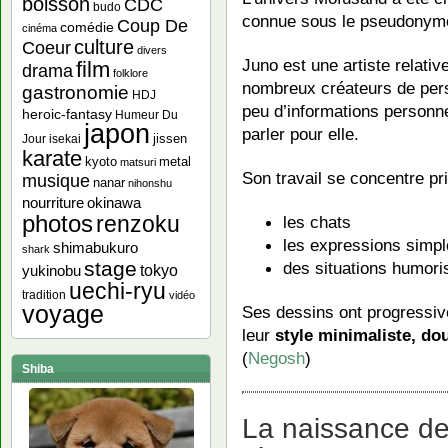
boisson
CDC
budo
connue sous le pseudony
Coup De
comédie
cinéma
culture
Coeur
divers
Juno est une artiste relati
film
drama
folklore
nombreux créateurs de pers
gastronomie
HDJ
peu d’informations personnel
heroic-fantasy
Humeur Du
japon
parler pour elle.
jissen
Jour
isekai
karate
kyoto
metal
matsuri
Son travail se concentre pr
musique
nanar
nihonshu
nourriture
okinawa
photos
renzoku
les chats
les expressions simpl
shimabukuro
shark
stage
des situations humori
yukinobu
tokyo
uechi-ryu
tradition
vidéo
voyage
Ses dessins ont progressive
leur
style minimaliste, d
(
Negosh
)
Shiba
La naissance de