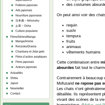
superstitions
des costumes absurde
Folklore japonais
Arts japonais
On peut ainsi voir des chat
Nourriture japonaise
日本酒 – Nihonshu
requin
お茶 – Ocha
sushi
Culture populaire
tempura
Films/Séries/Manga
fruits
Manga/Anime
animaux
Renzoku/Drama
vêtements humains
Chanbara et Jidai geki
Films d’action asiatiques
Cette combinaison entre
mi
Films japonais
absurdes
fait tout le charm
Acteurs japonais
Actualités
Contrairement à beaucoup d
Shiba
Mofusand
ne repose pas s
Japon
Les chats n’ont généralement
Newsletter
détaillée. Ils représentent 
Contact
vivant des scènes de la vie
humoristique. (
Mofus and P