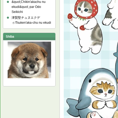
&quot;Chikin'akachu nu
ekudi&quot; par Odo
Seikichi
津賢堅チュヌエクデ
ィ/Tsuken'aka-chu nu ekudi
Shiba