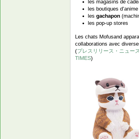
les magasins de cad
les boutiques d’anime
les
gachapon
(machin
les pop-up stores
Les chats Mofusand appara
collaborations avec divers
(
プレスリリース・ニュース
TIMES
)