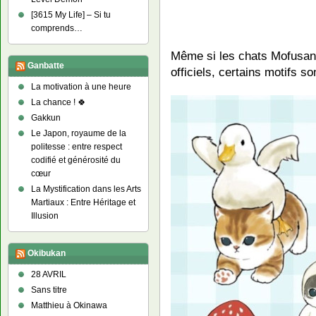
[3615 My Life] – Si tu
comprends…
Même si les chats Mofusan
Ganbatte
officiels, certains motifs 
La motivation à une heure
La chance ! 🍀
Gakkun
Le Japon, royaume de la
politesse : entre respect
codifié et générosité du
cœur
La Mystification dans les Arts
Martiaux : Entre Héritage et
Illusion
Okibukan
28 AVRIL
Sans titre
Matthieu à Okinawa