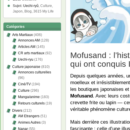
Sujet:
Uechi-ryû
, Culture,
Japon, Blog, 3615 My Life
Catégories
Arts Martiaux
(406)
Annonces AM
(128)
Articles AM
(145)
Mofusand : l’his
CR arts martiaux
(92)
Uechi-ryu
(176)
qui ont conquis 
Culture japonaise
(810)
Annonces culturelles
Depuis quelques années, un
(96)
moelleux et irrésistiblemen
Ciné/TV
(194)
les boutiques japonaises et 
Culture
(296)
Mofusand
. Avec leurs cos
Manga/anime
(183)
crevette frite ou lapin — ce
Retours culturels
(19)
véritable phénomène culture
Divers
(212)
AM Etrangers
(51)
Mais derrière ces illustrat
Animes Autres
(3)
fascinante : celle d’une illu
Nanar
(55)