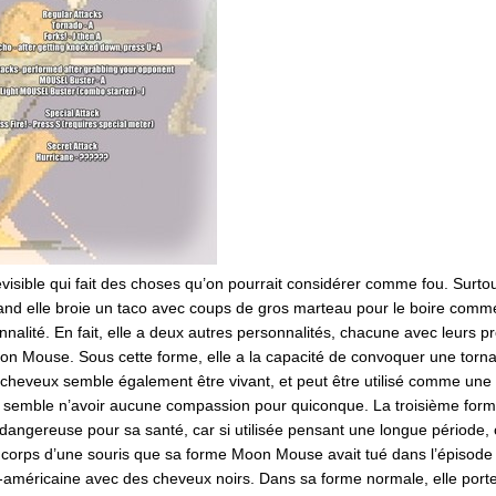
sible qui fait des choses qu’on pourrait considérer comme fou. Surtout
uand elle broie un taco avec coups de gros marteau pour le boire comm
nnalité. En fait, elle a deux autres personnalités, chacune avec leurs
on Mouse. Sous cette forme, elle a la capacité de convoquer une torn
heveux semble également être vivant, et peut être utilisé comme une a
et semble n’avoir aucune compassion pour quiconque. La troisième fo
 dangereuse pour sa santé, car si utilisée pensant une longue période, ce
le corps d’une souris que sa forme Moon Mouse avait tué dans l’épisode t
o-américaine avec des cheveux noirs. Dans sa forme normale, elle port