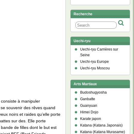
Recherche
Uechi-ryu
Uechi-ryu Carrières sur
Seine
Uechi-ryu Europe
Uechi-ryu Moscou
Arts Martiaux
Budoshugyosha
Ganbatte
i consiste à manipuler
Guanyuan
as se souvenir des rêves quand
Himei Dojo
eux noirs et raides qu’elle porte
Karate japon
attes sur des. Elle porte
Katana (Katana Japonais)
bande de filles dont le but est
Katana (Katana Murasame)