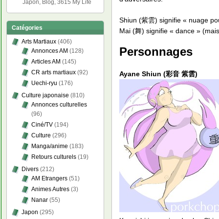
Japon, Blog, 3615 My Life
Shiun (紫雲) signifie « nuage po
Catégories
Mai (舞) signifie « dance » (mai
Arts Martiaux
(406)
Personnages
Annonces AM
(128)
Articles AM
(145)
CR arts martiaux
(92)
Ayane Shiun (彩音 紫雲)
Uechi-ryu
(176)
Culture japonaise
(810)
Annonces culturelles
(96)
Ciné/TV
(194)
Culture
(296)
Manga/anime
(183)
Retours culturels
(19)
Divers
(212)
AM Etrangers
(51)
Animes Autres
(3)
Nanar
(55)
Japon
(295)