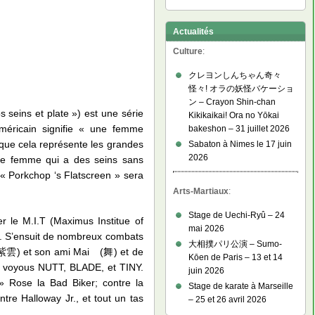
Actualités
Culture
:
クレヨンしんちゃん奇々
怪々! オラの妖怪バケーショ
ン – Crayon Shin-chan
s seins et plate ») est une série
Kikikaikai! Ora no Yōkai
méricain signifie « une femme
bakeshon – 31 juillet 2026
que cela représente les grandes
Sabaton à Nimes le 17 juin
2026
une femme qui a des seins sans
 « Porkchop ‘s Flatscreen » sera
Arts-Martiaux
:
Stage de Uechi-Ryû – 24
er le M.I.T (Maximus Institue of
mai 2026
ret. S’ensuit de nombreux combats
大相撲パリ公演 – Sumo-
彩音紫雲) et son ami Mai (舞) et de
Kōen de Paris – 13 et 14
e voyous NUTT, BLADE, et TINY.
juin 2026
» Rose la Bad Biker; contre la
Stage de karate à Marseille
ntre Halloway Jr., et tout un tas
– 25 et 26 avril 2026