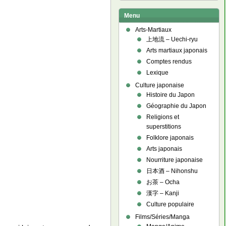
Menu
Arts-Martiaux
上地流 – Uechi-ryu
Arts martiaux japonais
Comptes rendus
Lexique
Culture japonaise
Histoire du Japon
Géographie du Japon
Religions et
superstitions
Folklore japonais
Arts japonais
Nourriture japonaise
日本酒 – Nihonshu
お茶 – Ocha
漢字 – Kanji
Culture populaire
Films/Séries/Manga