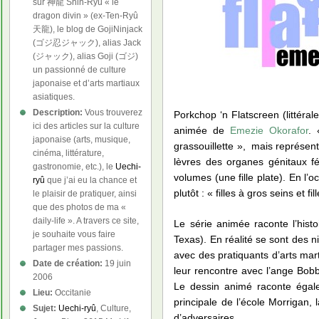
sur 神龍 Shin-Ryû « le
dragon divin » (ex-Ten-Ryû
天龍), le blog de GojiNinjack
(ゴジ忍ジャック), alias Jack
(ジャック), alias Goji (ゴジ)
un passionné de culture
japonaise et d’arts martiaux
asiatiques.
Description:
Vous trouverez
Porkchop ‘n Flatscreen (littéral
ici des articles sur la culture
animée de
Emezie Okorafor
. 
japonaise (arts, musique,
grassouillette », mais représe
cinéma, littérature,
lèvres des organes génitaux f
gastronomie, etc.), le
Uechi-
volumes (une fille plate). En l
ryû
que j’ai eu la chance et
plutôt : « filles à gros seins et fil
le plaisir de pratiquer, ainsi
que des photos de ma «
daily-life ». A travers ce site,
Le série animée raconte l’histo
je souhaite vous faire
Texas). En réalité se sont des n
partager mes passions.
avec des pratiquants d’arts m
Date de création:
19 juin
leur rencontre avec l’ange Bo
2006
Le dessin animé raconte égale
Lieu:
Occitanie
principale de l’école Morrigan, 
Sujet:
Uechi-ryû
, Culture,
d’adversaires.