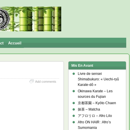
ct
Accueil
Mis En Avant
Livre de sensei
Shimabukuro: « Uechi-ryû
Add comments
Karate-dô »
Okinawa Karate – Les
sources du Fujian
京都茶園 – Kyōto Chaen
抹茶 – Matcha
アフロリロ – Afro Lilo
Afro ON HAIR : Afro’s
Sumomania