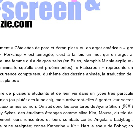
ement « Côtelettes de porc et écran plat » ou en argot américain « gro
« Porkchop » est ambigüe, c’est à la fois un mot qui en argot a
nte une femme qui a de gros seins (en Blues, Memphis Minnie explique 
éminins lorsqu’elle sont proéminentes). « Flatscreen » représente 
’occurrence compte tenu du thème des dessins animés, la traduction de
les plates ».
ire de plusieurs étudiants et de leur vie dans un lycée très particuli
injas (ou plutôt des kunoichi), mais arriveront-elles à garder leur sec
artiaux armés ou non. On suit donc les aventures de Ayane Shiun (
bby Sykes, des étudiants étranges comme Mina Kim, Mouse, du trio d
ment leurs rencontres et leurs combats contre Angela « Ladybug 
la reine araignée; contre Katherine « Kit » Hart la soeur de Bobby; co