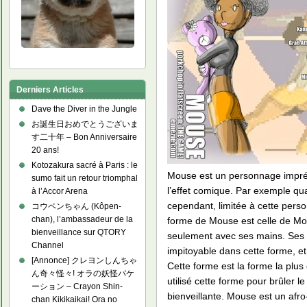
Derniers Articles
Dave the Diver in the Jungle
お誕生日おめでとうございま
す二十年 – Bon Anniversaire
20 ans!
Kotozakura sacré à Paris : le
Mouse est un personnage imprévi
sumo fait un retour triomphal
l’effet comique. Par exemple q
à l’Accor Arena
cependant, limitée à cette perso
コウペンちゃん (Kôpen-
chan), l’ambassadeur de la
forme de Mouse est celle de Mo
bienveillance sur QTORY
seulement avec ses mains. Ses c
Channel
impitoyable dans cette forme, 
[Annonce] クレヨンしんちゃ
Cette forme est la forme la plus
ん奇々怪々! オラの妖怪バケ
utilisé cette forme pour brûler 
ーション – Crayon Shin-
bienveillante. Mouse est un afr
chan Kikikaikai! Ora no