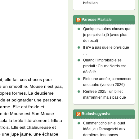
brésilien
Paresse Martiale
Quelques autres choses que
je perçois du jô (avec plus
de recul)
Il n’y a pas que le physique
…
Quand l’improbable se
produit : Chuck Norris est
décédé
Finir une année, commencer
, elle fait ces choses pour
une autre (version 2026)
e un smoothie. Mouse n’est pas,
Rentrée 2025 : un billet
 propres formes. La deuxième
marronnier, mais pas que
ade et poignarder une personne,
rme. Elle est froide et
rme de Mouse est Sun Mouse.
Budoshugyosha
la la brûle littéralement. Elle a
Comment choisir le jouet
rois. Elle est chaleureuse et
idéal, du Tamagotchi aux
e une jupe jaune, une écharpe
dernières tendances