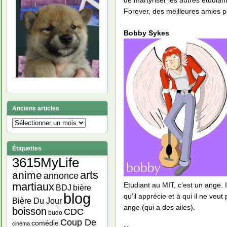
de martyriser les autres étudia
Forever, des meilleures amies p
Bobby Sykes
Anciens articles
Anciens
articles
Étiquettes
3615MyLife
arts
anime
annonce
martiaux
Etudiant au MIT, c’est un ange. 
bière
BDJ
blog
qu’il apprécie et à qui il ne veu
Bière Du Jour
ange (qui a des ailes).
boisson
CDC
budo
Coup De
comédie
cinéma