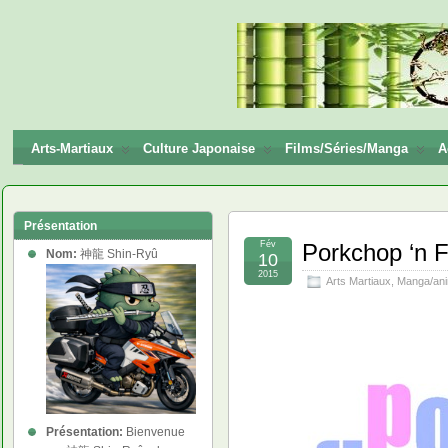
神龍
Shin-
Ryū
Arts-Martiaux
Culture Japonaise
Films/Séries/Manga
A
Présentation
Fév
Porkchop ‘n F
Nom:
神龍 Shin-Ryû
10
2015
Arts Martiaux
,
Manga/an
Présentation:
Bienvenue