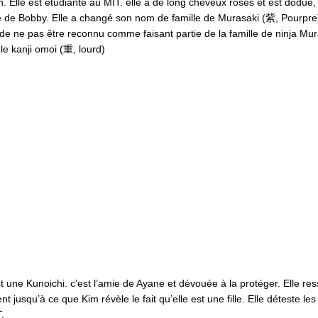
. Elle est étudiante au MIT. elle a de long cheveux roses et est dodue,
e de Bobby. Elle a changé son nom de famille de Murasaki (紫, Pourp
t de ne pas être reconnu comme faisant partie de la famille de ninja Mur
e kanji omoi (重, lourd)
t une Kunoichi. c’est l’amie de Ayane et dévouée à la protéger. Elle re
 jusqu’à ce que Kim révèle le fait qu’elle est une fille. Elle déteste les
T.