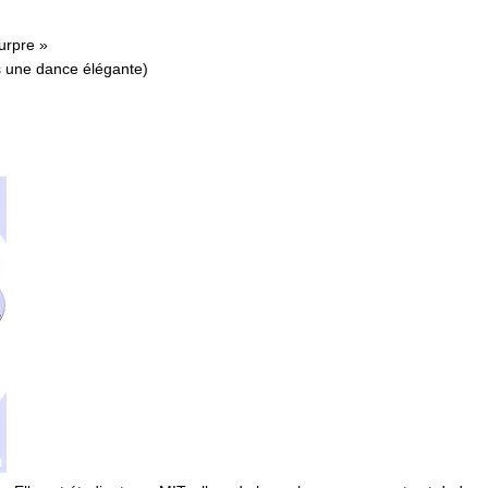
urpre »
s une dance élégante)