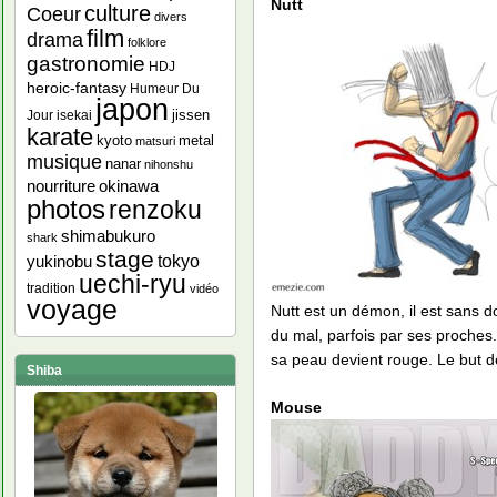
Nutt
culture
Coeur
divers
film
drama
folklore
gastronomie
HDJ
heroic-fantasy
Humeur Du
japon
jissen
Jour
isekai
karate
kyoto
metal
matsuri
musique
nanar
nihonshu
nourriture
okinawa
photos
renzoku
shimabukuro
shark
stage
yukinobu
tokyo
uechi-ryu
tradition
vidéo
voyage
Nutt est un démon, il est sans do
du mal, parfois par ses proches
sa peau devient rouge. Le but d
Shiba
Mouse