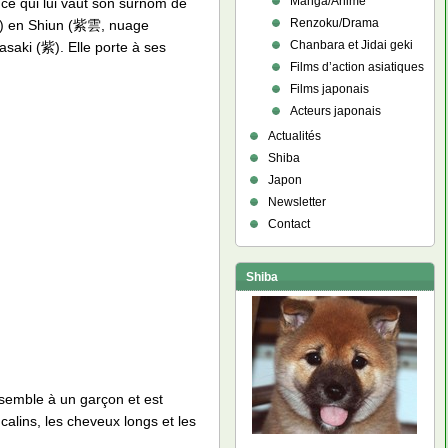
Manga/Anime
 ce qui lui vaut son surnom de
Renzoku/Drama
re) en Shiun (紫雲, nuage
Chanbara et Jidai geki
asaki (紫). Elle porte à ses
Films d’action asiatiques
Films japonais
Acteurs japonais
Actualités
Shiba
Japon
Newsletter
Contact
Shiba
ssemble à un garçon et est
 calins, les cheveux longs et les