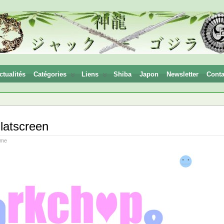
ctualités
Catégories
Liens
Shiba
Japon
Newsletter
Conta
latscreen
ime