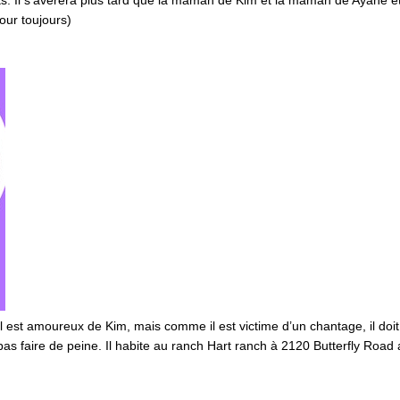
nts. Il s’avèrera plus tard que la maman de Kim et la maman de Ayane é
our toujours)
Il est amoureux de Kim, mais comme il est victime d’un chantage, il doit
t pas faire de peine. Il habite au ranch Hart ranch à 2120 Butterfly Road