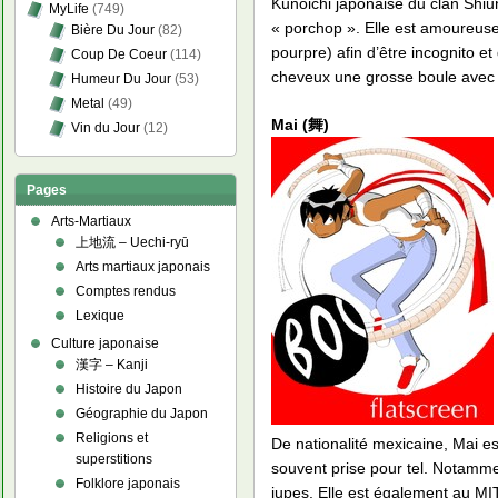
Kunoichi japonaise du clan Shiun
MyLife
(749)
« porchop ». Elle est amoureus
Bière Du Jour
(82)
pourpre) afin d’être incognito e
Coup De Coeur
(114)
cheveux une grosse boule avec l
Humeur Du Jour
(53)
Metal
(49)
Mai (舞)
Vin du Jour
(12)
Pages
Arts-Martiaux
上地流 – Uechi-ryū
Arts martiaux japonais
Comptes rendus
Lexique
Culture japonaise
漢字 – Kanji
Histoire du Japon
Géographie du Japon
Religions et
De nationalité mexicaine, Mai es
superstitions
souvent prise pour tel. Notamment
Folklore japonais
jupes. Elle est également au MI