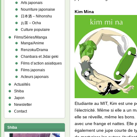
Arts japonais
Nourriture japonaise
Kim Mina
日本酒 – Nihonshu
お茶 – Ocha
Culture populaire
Films/Séries/Manga
Manga/Anime
Renzoku/Drama
Chanbara et Jidai geki
Films d’action asiatiques
Films japonais
Acteurs japonais
Actualités
Shiba
Japon
Etudiante au MIT, Kim est une pe
Newsletter
l’électricité. Même si elle a un
Contact
elle se réveille, même les bons.
avec une frange et nattes. Elle
Shiba
également une jupe courte de typ