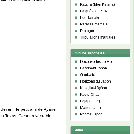
taient BFF (Best Friends
Katana (Mon Katana)
La quête de Kiaz
Léo Tamaki
Paresse martiale
Protegor
Tribulations martiales
Culture Japonaise
Découvertes de Flo
Fascinant Japon
Ganbatte
Horizons du Japon
Kakejiku&Byōbu
Kyôto-Chaen
Lejapon.org
Marion-chan
 devenir le petit ami de Ayane
Photos Japon
 au Texas. C’est un véritable
Shiba