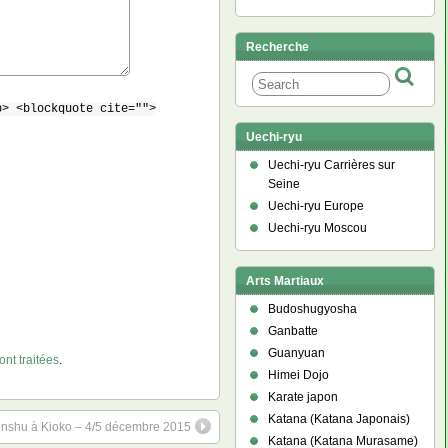
Recherche
b> <blockquote cite="">
Uechi-ryu
Uechi-ryu Carrières sur
Seine
Uechi-ryu Europe
Uechi-ryu Moscou
Arts Martiaux
Budoshugyosha
Ganbatte
Guanyuan
nt traitées
.
Himei Dojo
Karate japon
Katana (Katana Japonais)
onshu à Kioko – 4/5 décembre 2015
Katana (Katana Murasame)