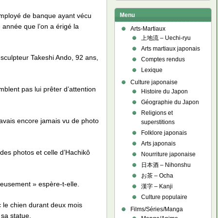
employé de banque ayant vécu
Menu
année que l’on a érigé la
Arts-Martiaux
上地流 – Uechi-ryu
Arts martiaux japonais
 sculpteur Takeshi Ando, 92 ans,
Comptes rendus
Lexique
Culture japonaise
blent pas lui prêter d’attention
Histoire du Japon
Géographie du Japon
Religions et
’avais encore jamais vu de photo
superstitions
Folklore japonais
Arts japonais
des photos et celle d’Hachikô
Nourriture japonaise
日本酒 – Nihonshu
お茶 – Ocha
ieusement » espère-t-elle.
漢字 – Kanji
Culture populaire
c le chien durant deux mois
Films/Séries/Manga
 sa statue.