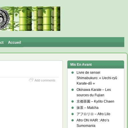
ct
Accueil
Mis En Avant
Livre de sensei
Shimabukuro: « Uechi-ryû
Add comments
Karate-dô »
Okinawa Karate – Les
sources du Fujian
京都茶園 – Kyōto Chaen
抹茶 – Matcha
アフロリロ – Afro Lilo
Afro ON HAIR : Afro’s
Sumomania