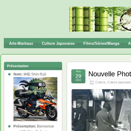
神龍
Shin-
Ryū
Arts-Martiaux
Culture Japonaise
Films/Séries/Manga
A
Présentation
Nov
Nouvelle Phot
Nom:
神龍 Shin-Ryû
29
2015
Culture
,
Culture japonais
Présentation:
Bienvenue