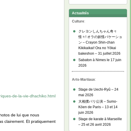
Actualités
Culture
:
クレヨンしんちゃん奇々
怪々! オラの妖怪バケーショ
ン – Crayon Shin-chan
Kikikaikai! Ora no Yōkai
bakeshon – 31 juillet 2026
Sabaton à Nimes le 17 juin
2026
Arts-Martiaux
:
Stage de Uechi-Ryû – 24
mai 2026
riques-de-la-vie-dhachiko.html
大相撲パリ公演 – Sumo-
Kōen de Paris – 13 et 14
juin 2026
photos de lui que nous
Stage de karate à Marseille
pas clairement. Et pratiquement
– 25 et 26 avril 2026