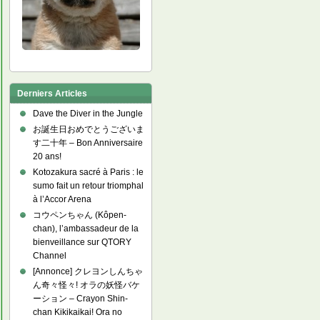
Derniers Articles
Dave the Diver in the Jungle
お誕生日おめでとうございま
す二十年 – Bon Anniversaire
20 ans!
Kotozakura sacré à Paris : le
sumo fait un retour triomphal
à l’Accor Arena
コウペンちゃん (Kôpen-
chan), l’ambassadeur de la
bienveillance sur QTORY
Channel
[Annonce] クレヨンしんちゃ
ん奇々怪々! オラの妖怪バケ
ーション – Crayon Shin-
chan Kikikaikai! Ora no