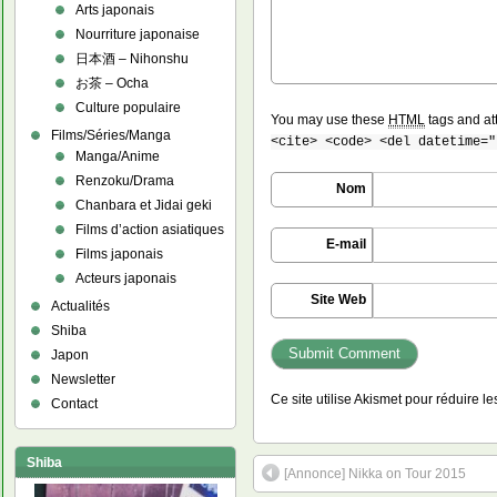
Arts japonais
Nourriture japonaise
日本酒 – Nihonshu
お茶 – Ocha
Culture populaire
You may use these
HTML
tags and at
Films/Séries/Manga
<cite> <code> <del datetime="
Manga/Anime
Renzoku/Drama
Nom
Chanbara et Jidai geki
Films d’action asiatiques
E-mail
Films japonais
Acteurs japonais
Site Web
Actualités
Shiba
Japon
Newsletter
Ce site utilise Akismet pour réduire l
Contact
Shiba
[Annonce] Nikka on Tour 2015