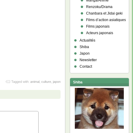
Manga/Anime
Renzoku/Drama
Chanbara et Jidai geki
Films d’action asiatiques
Films japonais
Acteurs japonais
Actualités
Shiba
Japon
Newsletter
Contact
Tagged with:
animal
,
culture
,
japon
Shiba