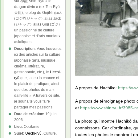
sur 神龍 Shin-Ryû « le
dragon divin » (ex-Ten-Ryû
天龍), le blog de GojiNinjack
(ゴジ忍ジャック), alias Jack
(ジャック), alias Goji (ゴジ)
un passionné de culture
japonaise et d’arts martiaux
asiatiques.
Description:
Vous trouverez
ici des articles sur la culture
japonaise (arts, musique,
cinéma, littérature,
gastronomie, etc.), le
Uechi-
ryû
que j’ai eu la chance et
le plaisir de pratiquer, ainsi
A propos de Hachiko:
https://ww
que des photos de ma «
daily-life ». A travers ce site,
A propos de témoignage photo de
je souhaite vous faire
partager mes passions.
et
https://www.shinryu.fr/3985-
Date de création:
19 juin
2006
La photo qui montre Hachikô dan
Lieu:
Occitanie
connaissons. Car d’ordinaire, qu
Sujet:
Uechi-ryû
, Culture,
toutes les photos le montrant e