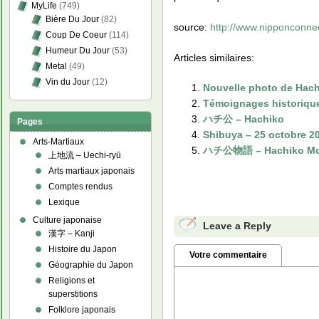
MyLife
(749)
Bière Du Jour
(82)
source:
http://www.nipponconnec
Coup De Coeur
(114)
Humeur Du Jour
(53)
Articles similaires:
Metal
(49)
Vin du Jour
(12)
Nouvelle photo de Hac
Témoignages historique
ハチ公 – Hachiko
Pages
Shibuya – 25 octobre 2
Arts-Martiaux
ハチ公物語 – Hachiko Mo
上地流 – Uechi-ryū
Arts martiaux japonais
Comptes rendus
Lexique
Culture japonaise
Leave a Reply
漢字 – Kanji
Histoire du Japon
Votre commentaire
Géographie du Japon
Religions et
superstitions
Folklore japonais