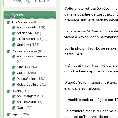
Japon, Blog, 3615 My Life
Cette photo retrouvée récemme
dans le quartier de Sarugakucho
Catégories
première statue d’Hachikô devant 
Arts Martiaux
(406)
Annonces AM
(128)
La famille de M. Yamamoto a déc
Articles AM
(145)
vivant à Yoyogi dans l’arrondis
CR arts martiaux
(92)
Uechi-ryu
(176)
Sur la photo, Hachikô se relaxe,
Culture japonaise
(810)
particulière.
Annonces culturelles
(96)
« On peut y voir Hachikô dans s
Ciné/TV
(194)
qui ait si bien capturé l’atmosp
Culture
(296)
Manga/anime
(183)
D’après Yoko Imamura, 89 ans, l
Retours culturels
(19)
était dans son album.
Divers
(212)
AM Etrangers
(51)
« Hachikô était une figure famil
Animes Autres
(3)
Nanar
(55)
La première statue d’Hachikô a 
Japon
(295)
pendant qu’il servait de modèle 