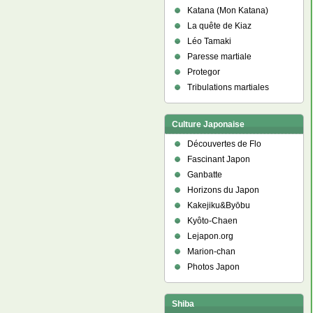
Katana (Mon Katana)
La quête de Kiaz
Léo Tamaki
Paresse martiale
Protegor
Tribulations martiales
Culture Japonaise
Découvertes de Flo
Fascinant Japon
Ganbatte
Horizons du Japon
Kakejiku&Byōbu
Kyôto-Chaen
Lejapon.org
Marion-chan
Photos Japon
Shiba