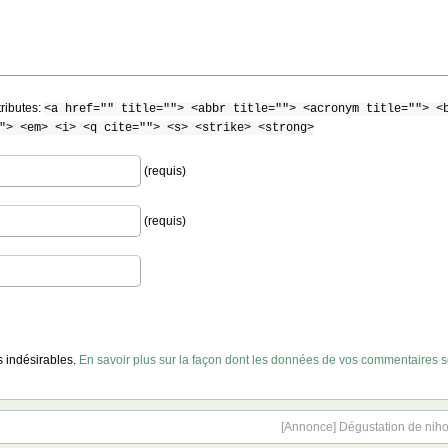
tributes:
<a href="" title=""> <abbr title=""> <acronym title=""> <
"> <em> <i> <q cite=""> <s> <strike> <strong>
(requis)
(requis)
es indésirables.
En savoir plus sur la façon dont les données de vos commentaires so
[Annonce] Dégustation de nih