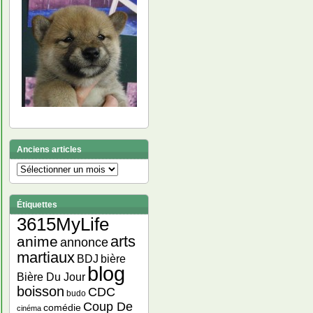
Anciens articles
Anciens
articles
Étiquettes
3615MyLife
arts
anime
annonce
martiaux
bière
BDJ
blog
Bière Du Jour
boisson
CDC
budo
Coup De
comédie
cinéma