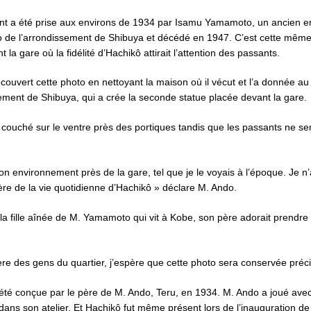
nt a été prise aux environs de 1934 par Isamu Yamamoto, un ancien 
 de l’arrondissement de Shibuya et décédé en 1947. C’est cette même 
la gare où la fidélité d’Hachikô attirait l’attention des passants.
ouvert cette photo en nettoyant la maison où il vécut et l’a donnée au
sement de Shibuya, qui a crée la seconde statue placée devant la gare.
 couché sur le ventre près des portiques tandis que les passants ne sem
on environnement près de la gare, tel que je le voyais à l’époque. Je n
hère de la vie quotidienne d’Hachikô » déclare M. Ando.
a fille aînée de M. Yamamoto qui vit à Kobe, son père adorait prendre 
ière des gens du quartier, j’espère que cette photo sera conservée préc
été conçue par le père de M. Ando, Teru, en 1934. M. Ando a joué ave
dans son atelier. Et Hachikô fut même présent lors de l’inauguration de