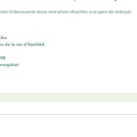
tion.fr/decouverte-dune-rare-photo-dhachiko-a-la-gare-de-shibuya/
hiko
s de la vie d’Hachikô
008
nogatari