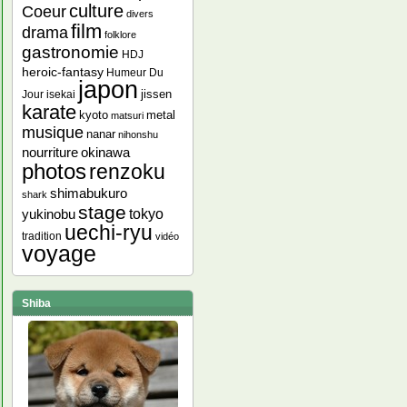
culture
Coeur
divers
film
drama
folklore
gastronomie
HDJ
heroic-fantasy
Humeur Du
japon
jissen
Jour
isekai
karate
kyoto
metal
matsuri
musique
nanar
nihonshu
nourriture
okinawa
photos
renzoku
shimabukuro
shark
stage
yukinobu
tokyo
uechi-ryu
tradition
vidéo
voyage
Shiba