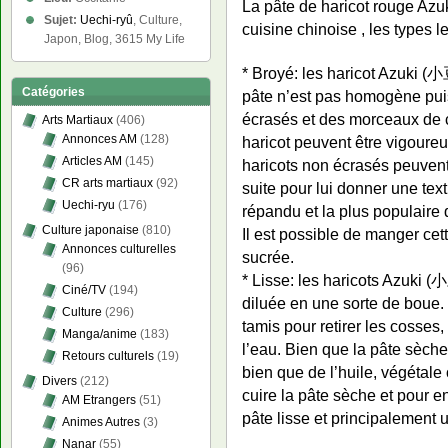
La pâte de haricot rouge Azu
Sujet:
Uechi-ryû
, Culture,
cuisine chinoise , les types 
Japon, Blog, 3615 My Life
* Broyé: les haricot Azuki (小
Catégories
pâte n’est pas homogène puis
écrasés et des morceaux de c
Arts Martiaux
(406)
Annonces AM
(128)
haricot peuvent être vigour
Articles AM
(145)
haricots non écrasés peuvent
CR arts martiaux
(92)
suite pour lui donner une text
Uechi-ryu
(176)
répandu et la plus populaire 
Culture japonaise
(810)
Il est possible de manger cet
Annonces culturelles
sucrée.
(96)
* Lisse: les haricots Azuki (小
Ciné/TV
(194)
diluée en une sorte de boue. 
Culture
(296)
tamis pour retirer les cosses, 
Manga/anime
(183)
l’eau. Bien que la pâte sèche 
Retours culturels
(19)
bien que de l’huile, végétale
Divers
(212)
cuire la pâte sèche et pour en
AM Etrangers
(51)
pâte lisse et principalement ut
Animes Autres
(3)
Nanar
(55)