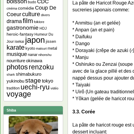
boisson
CDC
budo
La pâte de Haricot Rouge Az
Coup De
comédie
cinéma
sucreries japonais comme:
culture
Coeur
divers
film
drama
folklore
* Anmitsu (an et gelée)
gastronomie
HDJ
* Anpan (an et pain)
heroic-fantasy
Humeur Du
* Daifuku
japon
jissen
Jour
isekai
* Dango
karate
kyoto
metal
matsuri
* Dorayaki (crêpe de azuki 
musique
nanar
nihonshu
* Manju
nourriture
okinawa
* Oshiruko ou Zenzai (soupe
photos
renzoku
avec de la glace pillé et des 
shimabukuro
shark
nappé dessus pour ajouter d
stage
yukinobu
tokyo
* Taiyaki
uechi-ryu
tradition
vidéo
* Uirô (Un gateau traditionnel
voyage
* Yôkan (gelée de haricot ro
Shiba
3.3. Corée
La pâte de haricot rouge est 
dessert incluant: