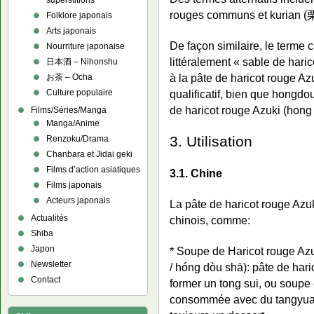
superstitions
rouges communs et kurian (栗餡
Folklore japonais
Arts japonais
De façon similaire, le terme 
Nourriture japonaise
littéralement « sable de haric
日本酒 – Nihonshu
à la pâte de haricot rouge Azu
お茶 – Ocha
Culture populaire
qualificatif, bien que hongd
de haricot rouge Azuki (hong 
Films/Séries/Manga
Manga/Anime
3. Utilisation
Renzoku/Drama
Chanbara et Jidai geki
Films d’action asiatiques
3.1. Chine
Films japonais
Acteurs japonais
La pâte de haricot rouge Azu
Actualités
chinois, comme:
Shiba
Japon
* Soupe de Haricot rouge 
Newsletter
/ hóng dòu shā): pâte de har
Contact
former un tong sui, ou soupe
consommée avec du tangyuan 