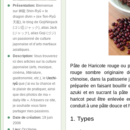
Présentation:
Bienvenue
sur 神龍 Shin-Ryû « le
dragon divin » (ex-Ten-Ryû
天龍), le blog de GojiNinjack
(ゴジ忍ジャック), alias Jack
(ジャック), alias Goji (ゴジ)
un passionné de culture
japonaise et d’arts martiaux
asiatiques.
Description:
Vous trouverez
ici des articles sur la culture
Pâte de Haricote rouge ou 
japonaise (arts, musique,
rouge sombre originaire d
cinéma, littérature,
gastronomie, etc.), le
Uechi-
chinoise, dans la patisserie 
ryû
que j’ai eu la chance et
préparée en faisant bouillir
le plaisir de pratiquer, ainsi
azuki et en sucrant la pât
que des photos de ma «
haricot peut être enlevée e
daily-life ». A travers ce site,
conduit à une pâte douce et
je souhaite vous faire
partager mes passions.
1. Types
Date de création:
19 juin
2006
Lieu:
Occitanie