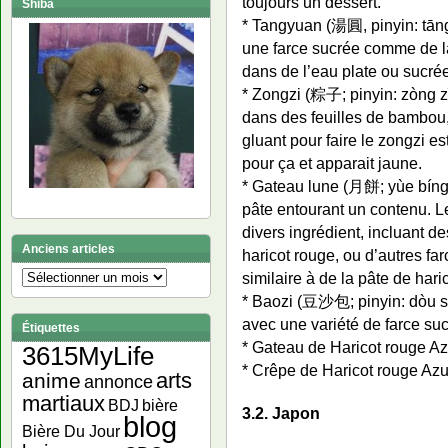
toujours un dessert.
Shiba
* Tangyuan (湯圓, pinyin: tāng 
une farce sucrée comme de la 
dans de l’eau plate ou sucrée
* Zongzi (粽子; pinyin: zòng zĭ
dans des feuilles de bambou, e
gluant pour faire le zongzi e
pour ça et apparait jaune.
* Gateau lune (月餅; yùe bíng）
pâte entourant un contenu. Le
divers ingrédient, incluant d
Anciens articles
haricot rouge, ou d’autres far
similaire à de la pâte de hari
Anciens
articles
* Baozi (豆沙包; pinyin: dòu sh
avec une variété de farce suc
Étiquettes
* Gateau de Haricot rouge A
3615MyLife
* Crêpe de Haricot rouge Azu
arts
anime
annonce
martiaux
bière
BDJ
3.2. Japon
blog
Bière Du Jour