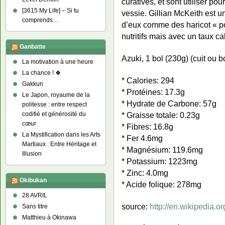
curatives, et sont utiliser pou
[3615 My Life] – Si tu
vessie. Gillian McKeith est u
comprends…
d’eux comme des haricot « po
nutritifs mais avec un taux ca
Ganbatte
Azuki, 1 bol (230g) (cuit ou bo
La motivation à une heure
La chance ! 🍀
* Calories: 294
Gakkun
* Protéines: 17.3g
Le Japon, royaume de la
* Hydrate de Carbone: 57g
politesse : entre respect
* Graisse totale: 0.23g
codifié et générosité du
cœur
* Fibres: 16.8g
La Mystification dans les Arts
* Fer 4.6mg
Martiaux : Entre Héritage et
* Magnésium: 119.6mg
Illusion
* Potassium: 1223mg
* Zinc: 4.0mg
Okibukan
* Acide folique: 278mg
28 AVRIL
source:
http://en.wikipedia.or
Sans titre
Matthieu à Okinawa