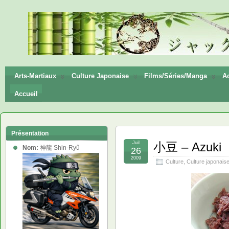
神龍
Shin-
Ryū
Arts-Martiaux
Culture Japonaise
Films/Séries/Manga
Ac
Accueil
Présentation
Juil
小豆 – Azuki
Nom:
神龍 Shin-Ryû
26
2009
Culture
,
Culture japonais