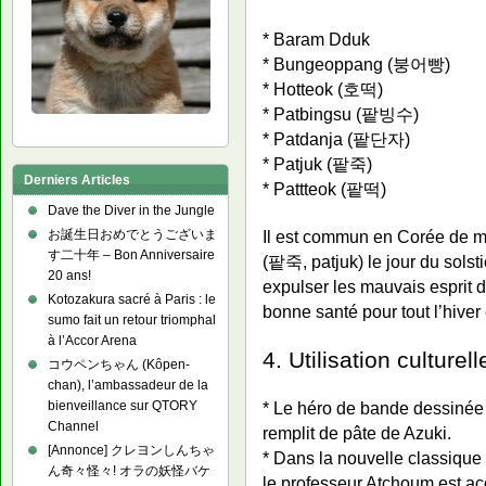
* Baram Dduk
* Bungeoppang (붕어빵)
* Hotteok (호떡)
* Patbingsu (팥빙수)
* Patdanja (팥단자)
* Patjuk (팥죽)
Derniers Articles
* Pattteok (팥떡)
Dave the Diver in the Jungle
Il est commun en Corée de ma
お誕生日おめでとうございま
す二十年 – Bon Anniversaire
(팥죽, patjuk) le jour du solsti
20 ans!
expulser les mauvais esprit 
Kotozakura sacré à Paris : le
bonne santé pour tout l’hiver
sumo fait un retour triomphal
à l’Accor Arena
4. Utilisation culturell
コウペンちゃん (Kôpen-
chan), l’ambassadeur de la
bienveillance sur QTORY
* Le héro de bande dessinée
Channel
remplit de pâte de Azuki.
[Annonce] クレヨンしんちゃ
* Dans la nouvelle classique
ん奇々怪々! オラの妖怪バケ
le professeur Atchoum est ac