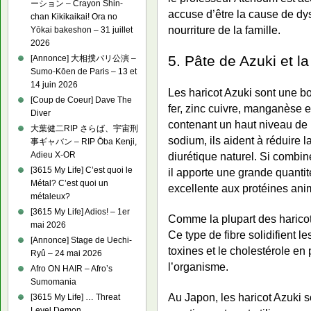
ーション – Crayon Shin-
accuse d’être la cause de dys
chan Kikikaikai! Ora no
nourriture de la famille.
Yōkai bakeshon – 31 juillet
2026
5. Pâte de Azuki et la
[Annonce] 大相撲パリ公演 –
Sumo-Kōen de Paris – 13 et
14 juin 2026
Les haricot Azuki sont une 
[Coup de Coeur] Dave The
fer, zinc cuivre, manganèse e
Diver
contenant un haut niveau de 
大葉健二RIP さらば、宇宙刑
sodium, ils aident à réduire 
事ギャバン – RIP Ōba Kenji,
Adieu X-OR
diurétique naturel. Si combin
[3615 My Life] C’est quoi le
il apporte une grande quantit
Métal? C’est quoi un
excellente aux protéines ani
métaleux?
[3615 My Life] Adios! – 1er
Comme la plupart des haricot,
mai 2026
Ce type de fibre solidifient l
[Annonce] Stage de Uechi-
toxines et le cholestérole en 
Ryû – 24 mai 2026
l’organisme.
Afro ON HAIR – Afro’s
Sumomania
Au Japon, les haricot Azuki s
[3615 My Life] … Threat
Level Demon