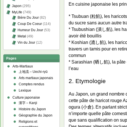
En cuisine japonaise les prin
Japon
(295)
MyLife
(749)
* Tsubuan (粒餡), les haricots 
Bière Du Jour
(82)
du sucre sans aucun autre tr
Coup De Coeur
(114)
* Tsubushian (潰し餡), les har
Humeur Du Jour
(53)
avoir été bouillis
Metal
(49)
* Koshian (漉し餡), les harico
Vin du Jour
(12)
travers un tamis pour en retire
commun
Pages
* Sarashian (晒し餡), la pâte 
Arts-Martiaux
l’eau
上地流 – Uechi-ryū
Arts martiaux japonais
2. Etymologie
Comptes rendus
Lexique
Au Japon, un grand nombre de
Culture japonaise
cette pâte de haricot rouge A
漢字 – Kanji
ogura (小倉). En parlant strict
Histoire du Japon
n’importe quelle pâte comest
Géographie du Japon
que sans qualification on sup
Religions et
Des termes alternatifs inclue