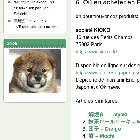
6. Où en acheter en 
&quot;Chikin'akachu nu
ekudi&quot; par Odo
Seikichi
on peut trouver ces produits:
津賢堅チュヌエクデ
ィ/Tsuken'aka-chu nu ekudi
société KIOKO
46 rue des Petits Champs
Shiba
75002 Paris
http://www.kioko.fr/
Disponible en ligne sur des
http://www.epicerie-japonaise.
L’épicerie de mon ami Eric, p
Japon et d’Okinawa
Articles similaires:
鯛焼き – Taiyaki
抹茶ロールケーキ – Mach
団子 – Dango
餅 – Mochi