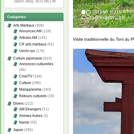
Japon, Blog, 3615 My Life
Catégories
Arts Martiaux
(406)
Annonces AM
(128)
Articles AM
(145)
Visite traditionnelle du Torii du 
CR arts martiaux
(92)
Uechi-ryu
(176)
Culture japonaise
(810)
Annonces culturelles
(96)
Ciné/TV
(194)
Culture
(296)
Manga/anime
(183)
Retours culturels
(19)
Divers
(212)
AM Etrangers
(51)
Animes Autres
(3)
Nanar
(55)
Japon
(295)