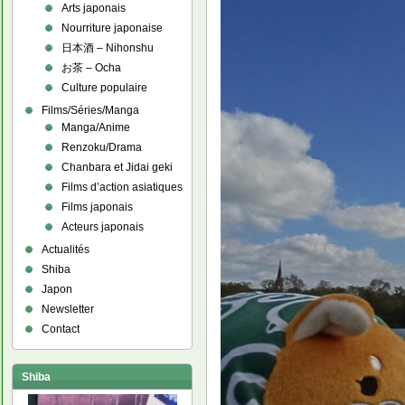
Arts japonais
Nourriture japonaise
日本酒 – Nihonshu
お茶 – Ocha
Culture populaire
Films/Séries/Manga
Manga/Anime
Renzoku/Drama
Chanbara et Jidai geki
Films d’action asiatiques
Films japonais
Acteurs japonais
Actualités
Shiba
Japon
Newsletter
Contact
Shiba