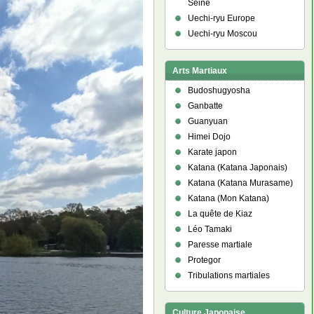
Seine
Uechi-ryu Europe
Uechi-ryu Moscou
Arts Martiaux
Budoshugyosha
Ganbatte
Guanyuan
Himei Dojo
Karate japon
Katana (Katana Japonais)
Katana (Katana Murasame)
Katana (Mon Katana)
La quête de Kiaz
Léo Tamaki
Paresse martiale
Protegor
Tribulations martiales
Culture Japonaise