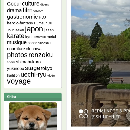
culture
Coeur
divers
film
drama
folklore
gastronomie
HDJ
heroic-fantasy
Humeur Du
japon
jissen
Jour
isekai
karate
kyoto
metal
matsuri
musique
nanar
nihonshu
nourriture
okinawa
photos
renzoku
shimabukuro
shark
stage
yukinobu
tokyo
uechi-ryu
tradition
vidéo
voyage
Shiba