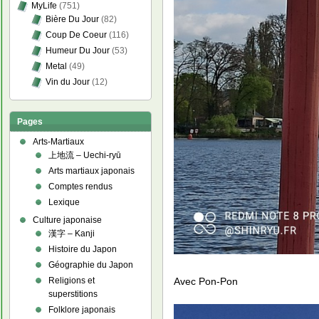
MyLife
(751)
Bière Du Jour
(82)
Coup De Coeur
(116)
Humeur Du Jour
(53)
Metal
(49)
Vin du Jour
(12)
Pages
Arts-Martiaux
上地流 – Uechi-ryū
Arts martiaux japonais
Comptes rendus
Lexique
Culture japonaise
漢字 – Kanji
Histoire du Japon
Géographie du Japon
Avec Pon-Pon
Religions et
superstitions
Folklore japonais