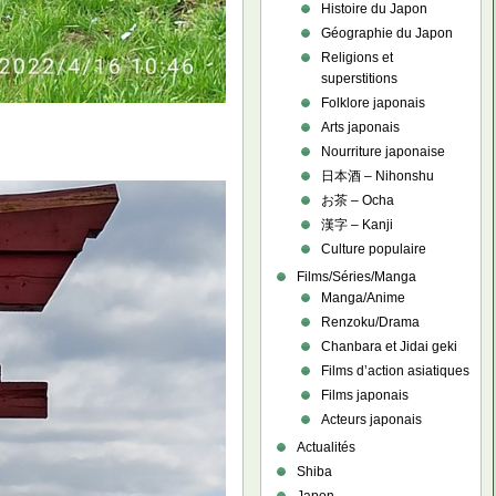
Histoire du Japon
Géographie du Japon
Religions et
superstitions
Folklore japonais
Arts japonais
Nourriture japonaise
日本酒 – Nihonshu
お茶 – Ocha
漢字 – Kanji
Culture populaire
Films/Séries/Manga
Manga/Anime
Renzoku/Drama
Chanbara et Jidai geki
Films d’action asiatiques
Films japonais
Acteurs japonais
Actualités
Shiba