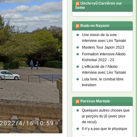
Uechi-ryû Carrières sur
Seine
Budo no Nayami
Une vision de la voie :
interview avec Léo Tamaki
Masters Tour Japon 2023
Formation Intensive Aïkido
Kishinkaï 2022 - 23
L’efficacité de l’Aïkido :
interview avec Léo Tamaki
Luta livre, le combat libre
brésilien
Paresse Martiale
Quelques autres choses que
je perçois du jô (avec plus
de recul)
Il n’y a pas que le physique
…