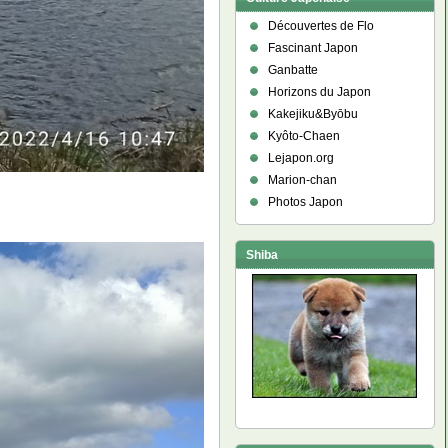
Découvertes de Flo
Fascinant Japon
Ganbatte
Horizons du Japon
Kakejiku&Byōbu
Kyôto-Chaen
Lejapon.org
Marion-chan
Photos Japon
Shiba