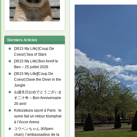
Derniers Articles
[3615 My Life] [Coup De
Coeur] Sea of Stars
[3615 My Life] Bon Annif le
Ben – 25 juillet 2026
[3615 My Life][Coup De
Coeur] Dave the Diver in the
Jungle
お誕生日おめでとうございま
す二十年 – Bon Anniversaire
20 ans!
Kotozakura sacré à Paris : le
sumo fait un retour triomphal
à l’Accor Arena
コウペンちゃん (Kôpen-
chan), l’ambassadeur de la