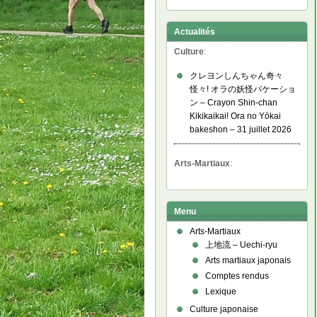
Actualités
Culture
:
クレヨンしんちゃん奇々
怪々! オラの妖怪バケーショ
ン – Crayon Shin-chan
Kikikaikai! Ora no Yōkai
bakeshon – 31 juillet 2026
Arts-Martiaux
:
Menu
Arts-Martiaux
上地流 – Uechi-ryu
Arts martiaux japonais
Comptes rendus
Lexique
Culture japonaise