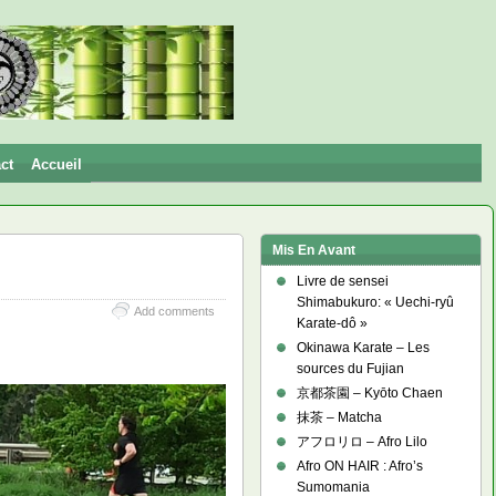
ct
Accueil
Mis En Avant
Livre de sensei
Shimabukuro: « Uechi-ryû
Add comments
Karate-dô »
Okinawa Karate – Les
sources du Fujian
京都茶園 – Kyōto Chaen
抹茶 – Matcha
アフロリロ – Afro Lilo
Afro ON HAIR : Afro’s
Sumomania