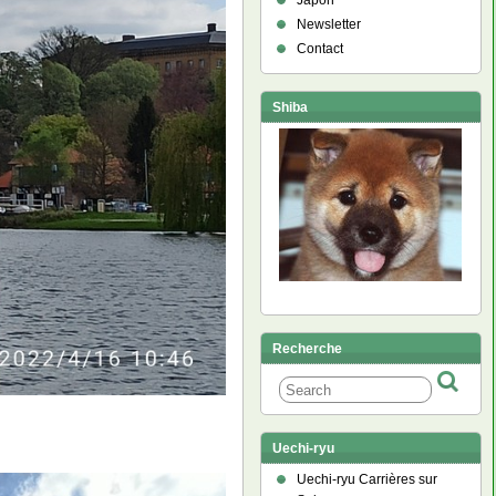
Japon
Newsletter
Contact
Shiba
Recherche
Uechi-ryu
Uechi-ryu Carrières sur