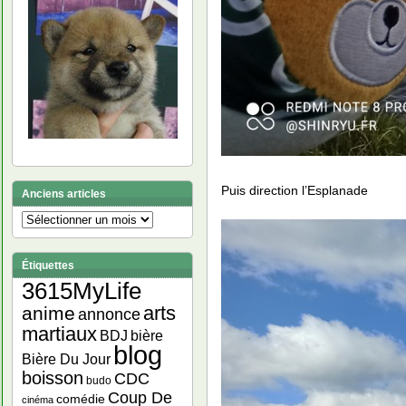
Puis direction l’Esplanade
Anciens articles
Anciens
articles
Étiquettes
3615MyLife
arts
anime
annonce
martiaux
bière
BDJ
blog
Bière Du Jour
boisson
CDC
budo
Coup De
comédie
cinéma