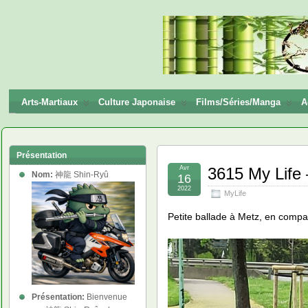
神龍
Shin-
Ryū
Arts-Martiaux
Culture Japonaise
Films/Séries/Manga
A
Présentation
Avr
3615 My Life 
Nom:
神龍 Shin-Ryû
16
2022
MyLife
Petite ballade à Metz, en comp
Présentation:
Bienvenue