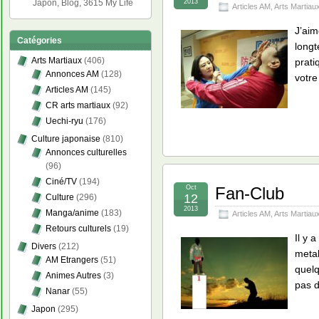
2013
Japon, Blog, 3615 My Life
Articles AM
,
Arts Martiau
J’aim
Catégories
longt
Arts Martiaux
(406)
prati
Annonces AM
(128)
votr
Articles AM
(145)
CR arts martiaux
(92)
Uechi-ryu
(176)
Culture japonaise
(810)
Annonces culturelles
(96)
Ciné/TV
(194)
Oct
Fan-Club
12
Culture
(296)
2013
Manga/anime
(183)
Articles AM
,
Arts Martiau
Retours culturels
(19)
Il y 
Divers
(212)
metal
AM Etrangers
(51)
quelq
Animes Autres
(3)
pas 
Nanar
(55)
Japon
(295)