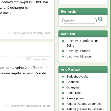
tube.com/watch?v=jBP8-6DtBBsVu
la télécharger ici:
Recherche
o d’une
[…]
Tagged with:
arts martiaux
,
budo
Uechi-ryu
Uechi-ryu Carrières sur
Seine
Uechi-ryu Europe
Uechi-ryu Moscou
1 Response »
r, car la veine vers l’intérieur
Arts Martiaux
plasma régulièrement. Don du
Budoshugyosha
Ganbatte
Guanyuan
Himei Dojo
Karate japon
Katana (Katana Japonais)
Tagged with:
arts martiaux
,
divers
Katana (Katana Murasame)