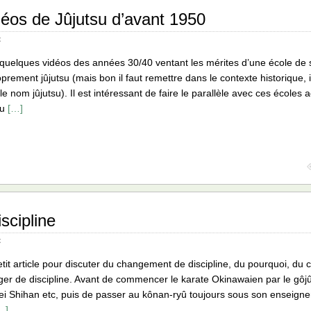
éos de Jûjutsu d’avant 1950
x
 quelques vidéos des années 30/40 ventant les mérites d’une école de
prement jûjutsu (mais bon il faut remettre dans le contexte historique, il
le nom jûjutsu). Il est intéressant de faire le parallèle avec ces écoles
su
[…]
scipline
x
tit article pour discuter du changement de discipline, du pourquoi, d
er de discipline. Avant de commencer le karate Okinawaien par le gôjû-
i Shihan etc, puis de passer au kônan-ryû toujours sous son enseignem
…]