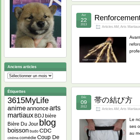
Avr
Renforcement
22
2013
Articles AM
,
Arts Martiau
Avant
refor
profe
Anciens articles
Anciens
articles
Étiquettes
Déc
帯の結び方 - Fa
3615MyLife
09
arts
anime
2012
annonce
Articles AM
,
Arts Martiau
martiaux
bière
BDJ
Le no
blog
Bière Du Jour
ses o
boisson
CDC
budo
au mo
Coup De
comédie
cinéma