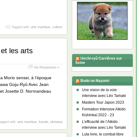
Tagged with:
arts martiaux
,
culture
et les arts
Uechi-ryû Carrières sur
Seine
No Responses »
a Morio sensei, à l’époque
Budo no Nayami
inawa Goju-Ryû Avec Jean
Une vision de la voie :
) et Josette D. Normandeau
interview avec Léo Tamaki
Masters Tour Japon 2023
Formation Intensive Aïkido
Kishinkaï 2022 - 23
L’efficacité de l’Aïkido :
agged with:
arts martiaux
,
karate
,
okinawa
interview avec Léo Tamaki
Luta livre, le combat libre