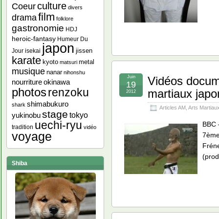
culture
Coeur
divers
film
drama
folklore
gastronomie
HDJ
heroic-fantasy
Humeur Du
japon
jissen
Jour
isekai
karate
kyoto
metal
matsuri
musique
nanar
nihonshu
Juin
Vidéos docume
nourriture
okinawa
19
photos
renzoku
martiaux japo
2012
shimabukuro
shark
Articles AM
,
Arts Martiau
stage
yukinobu
tokyo
uechi-ryu
BBC –
tradition
vidéo
voyage
7ème
Fréne
(prod
Shiba