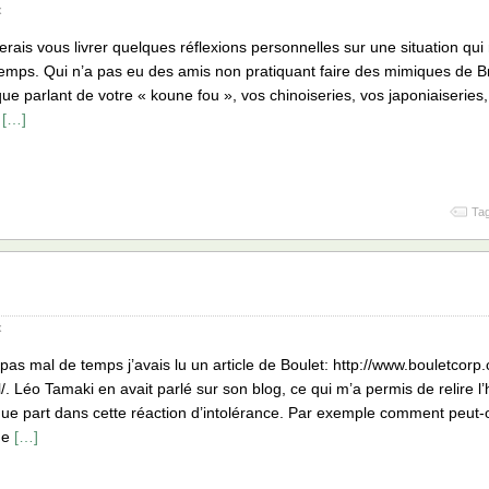
x
erais vous livrer quelques réflexions personnelles sur une situation qui m
emps. Qui n’a pas eu des amis non pratiquant faire des mimiques de Br
que parlant de votre « koune fou », vos chinoiseries, vos japoniaiserie
e
[…]
Tag
x
a pas mal de temps j’avais lu un article de Boulet: http://www.bouletco
/. Léo Tamaki en avait parlé sur son blog, ce qui m’a permis de relire l’
ue part dans cette réaction d’intolérance. Par exemple comment peut-
de
[…]