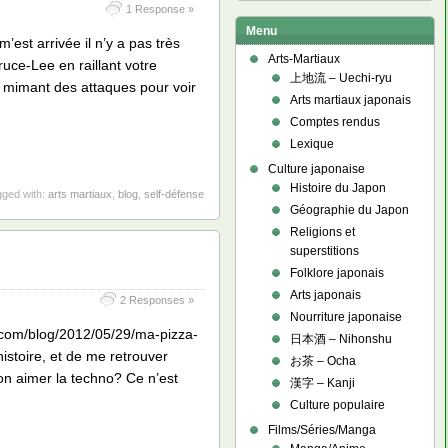
1 Response »
Menu
’est arrivée il n’y a pas très
Arts-Martiaux
uce-Lee en raillant votre
上地流 – Uechi-ryu
s, mimant des attaques pour voir
Arts martiaux japonais
Comptes rendus
Lexique
Culture japonaise
Histoire du Japon
ged with:
arts martiaux
,
blog
,
self-défense
Géographie du Japon
Religions et
superstitions
Folklore japonais
Arts japonais
2 Responses »
Nourriture japonaise
rp.com/blog/2012/05/29/ma-pizza-
日本酒 – Nihonshu
histoire, et de me retrouver
お茶 – Ocha
on aimer la techno? Ce n’est
漢字 – Kanji
Culture populaire
Films/Séries/Manga