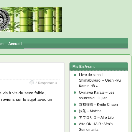
ct
Accueil
Mis En Avant
Livre de sensei
Shimabukuro: « Uechi-ryû
2 Responses »
Karate-dô »
 vis à vis du sexe faible,
Okinawa Karate – Les
sources du Fujian
e reviens sur le sujet avec un
京都茶園 – Kyōto Chaen
抹茶 – Matcha
アフロリロ – Afro Lilo
Afro ON HAIR : Afro’s
Sumomania