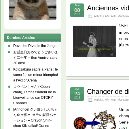
Mai
Anciennes vid
08
2012
Articles AM
,
Arts Martiau
Voici
impro
Derniers Articles
sous 
jûjut
Dave the Diver in the Jungle
お誕生日おめでとうございま
す二十年 – Bon Anniversaire
20 ans!
Kotozakura sacré à Paris : le
sumo fait un retour triomphal
à l’Accor Arena
コウペンちゃん (Kôpen-
Avr
Changer de di
chan), l’ambassadeur de la
24
bienveillance sur QTORY
2012
Articles AM
,
Arts Martiau
Channel
Un pe
[Annonce] クレヨンしんちゃ
ん奇々怪々! オラの妖怪バケ
chang
ーション – Crayon Shin-
Sense
chan Kikikaikai! Ora no
ryû
[