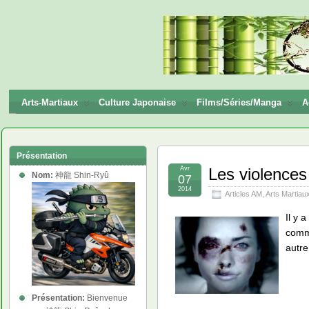
神龍
Shin-
Ryū
Arts-Martiaux
Culture Japonaise
Films/Séries/Manga
A
Présentation
Avr
Les violences
Nom:
神龍 Shin-Ryû
07
2014
Articles AM
,
Arts Martiau
Il y 
comme
autre
Présentation:
Bienvenue