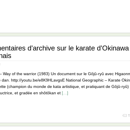
ntaires d’archive sur le karate d’Okinawa 
nais
x
 Way of the warrior (1983) Un document sur le Gôjû-ryû avec Higaonn
 dan. http://youtu.be/e8K9HLavgsE National Geographic – Karate Ok
tte (champion du monde de kata artistique, et pratiquant de Gôjû-ryû
uctrice, et gradée en shôtôkan et
[…]
T