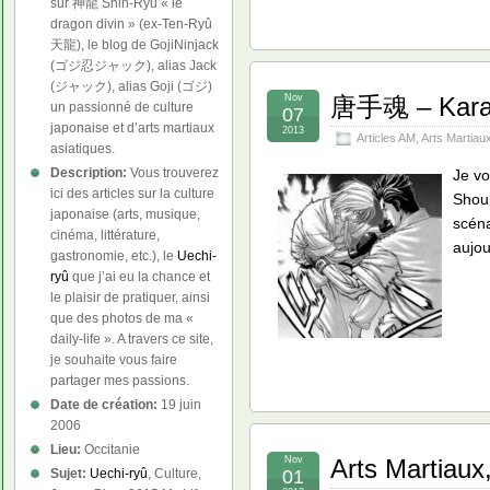
sur 神龍 Shin-Ryû « le
dragon divin » (ex-Ten-Ryû
天龍), le blog de GojiNinjack
(ゴジ忍ジャック), alias Jack
(ジャック), alias Goji (ゴジ)
Nov
唐手魂 – Karat
un passionné de culture
07
japonaise et d’arts martiaux
2013
Articles AM
,
Arts Martiau
asiatiques.
Description:
Vous trouverez
Je v
ici des articles sur la culture
Shouk
japonaise (arts, musique,
scéna
cinéma, littérature,
aujo
gastronomie, etc.), le
Uechi-
ryû
que j’ai eu la chance et
le plaisir de pratiquer, ainsi
que des photos de ma «
daily-life ». A travers ce site,
je souhaite vous faire
partager mes passions.
Date de création:
19 juin
2006
Lieu:
Occitanie
Nov
Arts Martiaux
01
Sujet:
Uechi-ryû
, Culture,