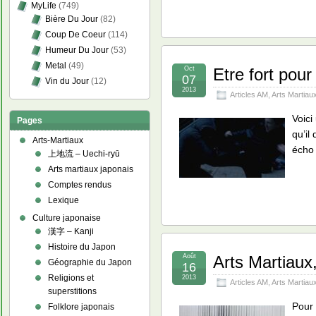
MyLife
(749)
Bière Du Jour
(82)
Coup De Coeur
(114)
Humeur Du Jour
(53)
Metal
(49)
Oct
Etre fort pour
07
Vin du Jour
(12)
2013
Articles AM
,
Arts Martiau
Voici
Pages
qu’il
Arts-Martiaux
écho 
上地流 – Uechi-ryū
Arts martiaux japonais
Comptes rendus
Lexique
Culture japonaise
漢字 – Kanji
Histoire du Japon
Août
Arts Martiaux,
Géographie du Japon
16
Religions et
2013
Articles AM
,
Arts Martiau
superstitions
Pour 
Folklore japonais