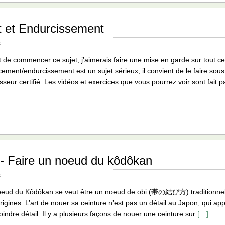
 et Endurcissement
x
 de commencer ce sujet, j’aimerais faire une mise en garde sur tout ce q
cement/endurcissement est un sujet sérieux, il convient de le faire sous 
sseur certifié. Les vidéos et exercices que vous pourrez voir sont fait 
ire un noeud du kôdôkan
x
eud du Kôdôkan se veut être un noeud de obi (帯の結び方) traditionnel, q
rigines. L’art de nouer sa ceinture n’est pas un détail au Japon, qui app
indre détail. Il y a plusieurs façons de nouer une ceinture sur
[…]