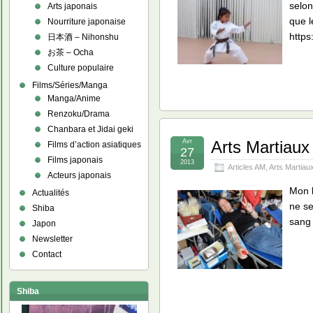
selon
Arts japonais
que l
Nourriture japonaise
https
日本酒 – Nihonshu
お茶 – Ocha
Culture populaire
Films/Séries/Manga
Manga/Anime
Renzoku/Drama
Chanbara et Jidai geki
Avr
Arts Martiaux
Films d’action asiatiques
27
Films japonais
2013
Articles AM
,
Arts Martiau
Acteurs japonais
Mon b
Actualités
ne s
Shiba
sang 
Japon
Newsletter
Contact
Shiba