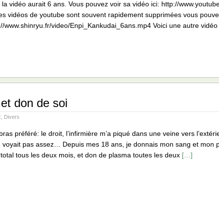
 la vidéo aurait 6 ans. Vous pouvez voir sa vidéo ici: http://www.you
es vidéos de youtube sont souvent rapidement supprimées vous pouvez 
://www.shinryu.fr/video/Enpi_Kankudai_6ans.mp4 Voici une autre vidé
 et don de soi
x
,
Divers
ras préféré: le droit, l’infirmière m’a piqué dans une veine vers l’extérieu
e voyait pas assez… Depuis mes 18 ans, je donnais mon sang et mon 
total tous les deux mois, et don de plasma toutes les deux
[…]