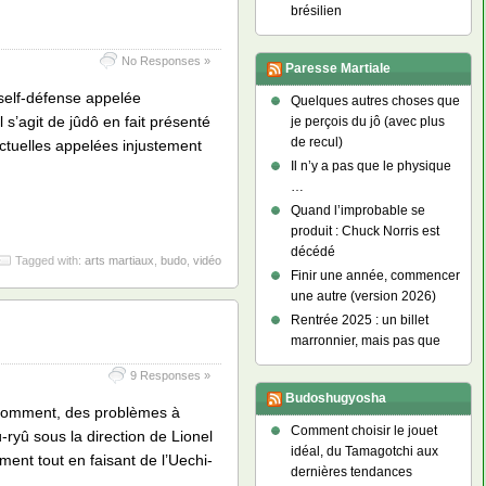
brésilien
No Responses »
Paresse Martiale
 self-défense appelée
Quelques autres choses que
 s’agit de jûdô en fait présenté
je perçois du jô (avec plus
de recul)
 actuelles appelées injustement
Il n’y a pas que le physique
…
Quand l’improbable se
produit : Chuck Norris est
décédé
Tagged with:
arts martiaux
,
budo
,
vidéo
Finir une année, commencer
une autre (version 2026)
Rentrée 2025 : un billet
marronnier, mais pas que
9 Responses »
Budoshugyosha
u comment, des problèmes à
Comment choisir le jouet
ryû sous la direction de Lionel
idéal, du Tamagotchi aux
ent tout en faisant de l’Uechi-
dernières tendances