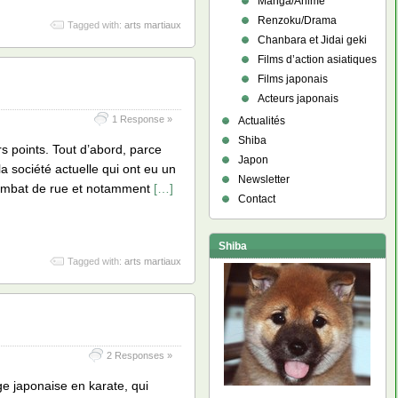
Manga/Anime
Renzoku/Drama
Tagged with:
arts martiaux
Chanbara et Jidai geki
Films d’action asiatiques
Films japonais
Acteurs japonais
1 Response »
Actualités
Shiba
urs points. Tout d’abord, parce
Japon
a société actuelle qui ont eu un
Newsletter
 combat de rue et notamment
[…]
Contact
Shiba
Tagged with:
arts martiaux
2 Responses »
ige japonaise en karate, qui