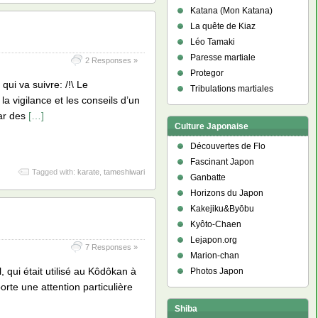
Katana (Mon Katana)
La quête de Kiaz
Léo Tamaki
Paresse martiale
2 Responses »
Protegor
ui va suivre: /!\ Le
Tribulations martiales
la vigilance et les conseils d’un
par des
[…]
Culture Japonaise
Découvertes de Flo
Fascinant Japon
Tagged with:
karate
,
tameshiwari
Ganbatte
Horizons du Japon
Kakejiku&Byōbu
Kyôto-Chaen
Lejapon.org
7 Responses »
Marion-chan
ui était utilisé au Kôdôkan à
Photos Japon
orte une attention particulière
Shiba