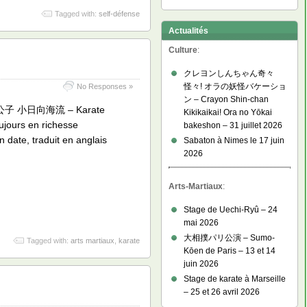
Tagged with:
self-défense
Actualités
Culture
:
クレヨンしんちゃん奇々
怪々! オラの妖怪バケーショ
No Responses »
ン – Crayon Shin-chan
: 空手小公子 小日向海流 – Karate
Kikikaikai! Ora no Yōkai
ujours en richesse
bakeshon – 31 juillet 2026
 date, traduit en anglais
Sabaton à Nimes le 17 juin
2026
Arts-Martiaux
:
Stage de Uechi-Ryû – 24
mai 2026
大相撲パリ公演 – Sumo-
Tagged with:
arts martiaux
,
karate
Kōen de Paris – 13 et 14
juin 2026
Stage de karate à Marseille
– 25 et 26 avril 2026