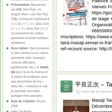
Palestre 
Présentation:
Bienvenue
Vanves Fr
sur 神龍 Shin-Ryû « le
https://go
dragon divin » (ex-Ten-Ryû
de stage 
天龍), le blog de GojiNinjack
(ゴジ忍ジャック), alias Jack
Organisat
(ジャック), alias Goji (ゴジ)
066558938
un passionné de culture
Inscriptions: https://www.
japonaise et d’arts martiaux
taira-masaji-sensei-in-fr
asiatiques.
ref=ecount source: http://t
Description:
Vous trouverez
ici des articles sur la culture
japonaise (arts, musique,
cinéma, littérature,
gastronomie, etc.), le
Uechi-
ryû
que j’ai eu la chance et
le plaisir de pratiquer, ainsi
que des photos de ma «
Fév
平良正次 – Tair
20
daily-life ». A travers ce site,
2015
je souhaite vous faire
Articles AM
,
Arts Martiaux
partager mes passions.
Masaji Ta
Date de création:
19 juin
Décembre 
2006
Lieu:
Occitanie