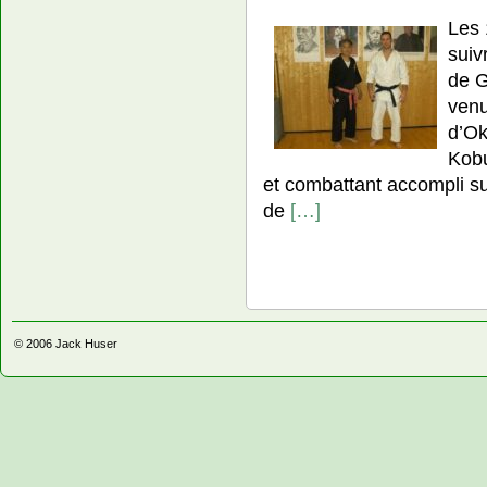
Les 
suiv
de G
venu
d’Ok
Kobu
et combattant accompli sur
de
[…]
© 2006
Jack Huser