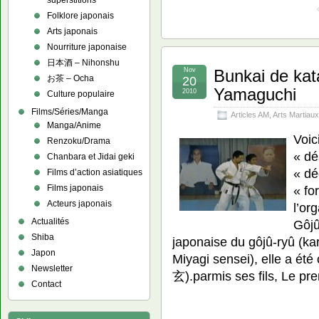
superstitions
Folklore japonais
Arts japonais
Nourriture japonaise
日本酒 – Nihonshu
Nov
Bunkai de kat
お茶 – Ocha
20
Yamaguchi
2010
Culture populaire
Films/Séries/Manga
Articles AM
,
Arts Martiaux
Manga/Anime
Voic
Renzoku/Drama
« dé
Chanbara et Jidai geki
« dé
Films d’action asiatiques
Films japonais
« fo
Acteurs japonais
l’or
Actualités
Gôjû
Shiba
japonaise du gôjû-ryû (ka
Japon
Miyagi sensei), elle a 
Newsletter
玄).parmis ses fils, Le pr
Contact