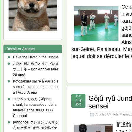
Ce d
invi
kara
gôjû
sanc
Ains
sur-Seine, Palaiseau, M
Derniers Articles
lequel doit se dérouler le
Dave the Diver in the Jungle
お誕生日おめでとうございま
す二十年 – Bon Anniversaire
20 ans!
Kotozakura sacré à Paris : le
sumo fait un retour triomphal
à l’Accor Arena
Mar
Gôjû-ryû Jund
コウペンちゃん (Kôpen-
19
sensei
chan), l’ambassadeur de la
2009
bienveillance sur QTORY
Articles AM
,
Arts Martiaux
Channel
[Annonce] クレヨンしんちゃ
順道館, j
ん奇々怪々! オラの妖怪バケ
1957 à