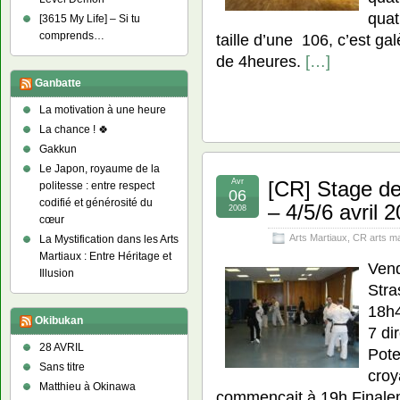
quat
[3615 My Life] – Si tu
comprends…
taille d’une 106, c’est gal
de 4heures.
[…]
Ganbatte
La motivation à une heure
La chance ! 🍀
Gakkun
Le Japon, royaume de la
Avr
[CR] Stage de
politesse : entre respect
06
codifié et générosité du
– 4/5/6 avril 
2008
cœur
Arts Martiaux
,
CR arts ma
La Mystification dans les Arts
Martiaux : Entre Héritage et
Vend
Illusion
Stra
18h4
Okibukan
7 dir
28 AVRIL
Pote
Sans titre
croy
Matthieu à Okinawa
commençait à 19h.Finaleme