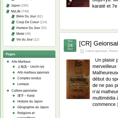
karaté et 7e
Japon
(295)
MyLife
(749)
Bière Du Jour
(82)
Coup De Coeur
(114)
Humeur Du Jour
(53)
Metal
(49)
Vin du Jour
(12)
Nov
[CR] Geionsa
24
2012
Culture japonaise
,
Retour
Pages
Un plaisir p
Arts-Martiaux
merveilleux
上地流 – Uechi-ryū
Malheureuse
Arts martiaux japonais
début du sp
Comptes rendus
Lexique
de ne pas pr
Culture japonaise
n’ai malheu
漢字 – Kanji
multimédia 
Histoire du Japon
commence
Géographie du Japon
Religions et