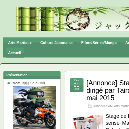
神龍
Shin-
Ryū
Arts-Martiaux
Culture Japonaise
Films/Séries/Manga
Ac
Accueil
Présentation
Fév
[Annonce] St
Nom:
神龍 Shin-Ryû
21
dirigé par Tai
2015
mai 2015
Annonces AM
,
Arts Marti
Stage de 
sensei Ma