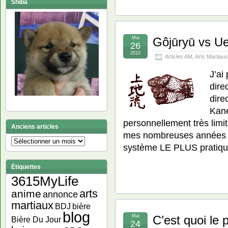
Shiba
Mai
Gôjūryū vs Ue
26
2010
Articles AM
,
Arts Martiaux
J’ai
dire
dire
Kane
personnellement très limi
Anciens articles
mes nombreuses années de
Anciens
système LE PLUS pratiqu
articles
Étiquettes
3615MyLife
arts
anime
annonce
martiaux
bière
BDJ
blog
Mai
C’est quoi le
Bière Du Jour
24