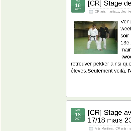
Mai
[CR] Stage d
18
2007
CR arts martiaux
,
Uechi-
Venu
week
soir
13e,
main
kwoo
retrouver pekker ainsi qu
élèves.Seulement voilà, 
Mar
[CR] Stage a
18
17/18 mars 2
2007
Arts Martiaux
,
CR arts ma