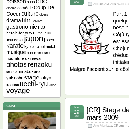
boisson
CDC
budo
2010
Articles AM
,
Arts Martiaux
Coup De
comédie
cinéma
culture
Part 1
Coeur
divers
film
drama
quelqu
folklore
gastronomie
besoin
HDJ
heroic-fantasy
Humeur Du
Gôjû-r
japon
jissen
Jour
isekai
est ess
karate
kyoto
metal
matsuri
Chojun
musique
nanar
nihonshu
d’éduc
nourriture
okinawa
initia
photos
renzoku
Malgré l’accent sur le cô
shimabukuro
shark
stage
yukinobu
tokyo
uechi-ryu
tradition
vidéo
voyage
Shiba
Mar
[CR] Stage de
29
mars 2009
2009
Arts Martiaux
,
CR arts ma