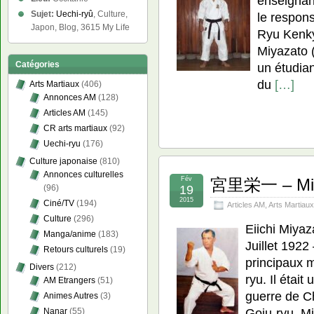
enseignan
Sujet:
Uechi-ryû
, Culture,
le respon
Japon, Blog, 3615 My Life
Ryu Kenkyu
Miyazato (
Catégories
un étudian
du
[…]
Arts Martiaux
(406)
Annonces AM
(128)
Articles AM
(145)
CR arts martiaux
(92)
Uechi-ryu
(176)
Culture japonaise
(810)
Annonces culturelles
Fév
宮里栄一 – Miya
19
(96)
2015
Ciné/TV
(194)
Articles AM
,
Arts Martiaux
Culture
(296)
Eiichi Miya
Manga/anime
(183)
Juillet 1922
Retours culturels
(19)
principaux 
Divers
(212)
ryu. Il étai
AM Etrangers
(51)
guerre de Ch
Animes Autres
(3)
Goju-ryu. M
Nanar
(55)