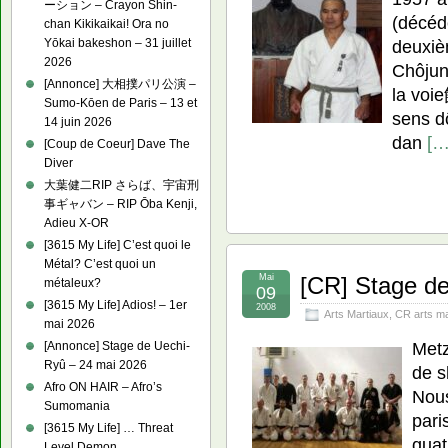
ーション – Crayon Shin-
(décéd
chan Kikikaikai! Ora no
Yōkai bakeshon – 31 juillet
deuxiè
2026
Chôjun
[Annonce] 大相撲パリ公演 –
la voi
Sumo-Kōen de Paris – 13 et
sens d
14 juin 2026
dan
[…
[Coup de Coeur] Dave The
Diver
大葉健二RIP さらば、宇宙刑
事ギャバン – RIP Ōba Kenji,
Adieu X-OR
[3615 My Life] C’est quoi le
Métal? C’est quoi un
Mai
[CR] Stage de
métaleux?
09
[3615 My Life] Adios! – 1er
2008
Arts Martiaux
,
CR arts ma
mai 2026
Metz
[Annonce] Stage de Uechi-
Ryû – 24 mai 2026
de s
Afro ON HAIR – Afro’s
Nous
Sumomania
pari
[3615 My Life] … Threat
quat
Level Demon