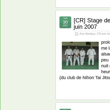
Juin
[CR] Stage de
30
juin 2007
2007
Arts Martiaux
,
CR arts ma
prol
me l
alsa
peu 
nuit
heur
(du club de Nihon Tai Jit