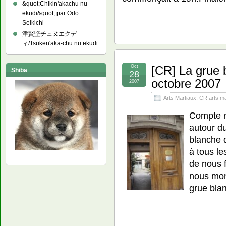
&quot;Chikin'akachu nu
ekudi&quot; par Odo
Seikichi
津賢堅チュヌエクデ
ィ/Tsuken'aka-chu nu ekudi
Oct
[CR] La grue 
Shiba
28
octobre 2007
2007
Arts Martiaux
,
CR arts ma
Compte r
autour du
blanche 
à tous le
de nous f
nous mon
grue bla