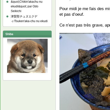
&quot;Chikin'akachu nu
ekudi&quot; par Odo
Pour midi je me fais des mis
Seikichi
et pas d’oeuf.
津賢堅チュヌエクデ
ィ/Tsuken'aka-chu nu ekudi
Ce n’est pas très grave, apr
Shiba