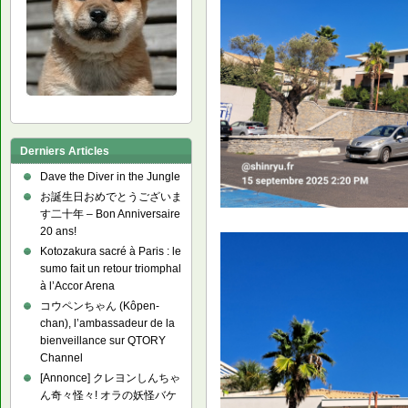
Derniers Articles
Dave the Diver in the Jungle
お誕生日おめでとうございま
す二十年 – Bon Anniversaire
20 ans!
Kotozakura sacré à Paris : le
sumo fait un retour triomphal
à l’Accor Arena
コウペンちゃん (Kôpen-
chan), l’ambassadeur de la
bienveillance sur QTORY
Channel
[Annonce] クレヨンしんちゃ
ん奇々怪々! オラの妖怪バケ