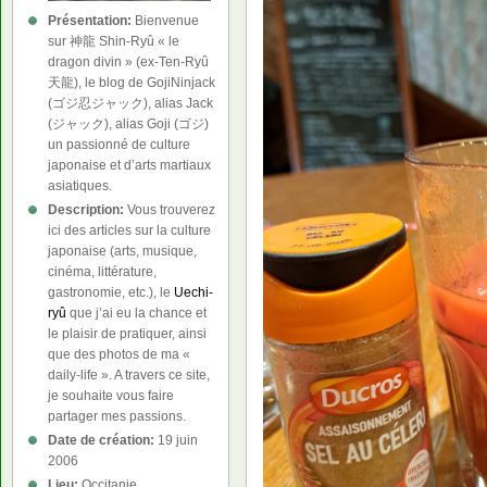
Présentation:
Bienvenue
sur 神龍 Shin-Ryû « le
dragon divin » (ex-Ten-Ryû
天龍), le blog de GojiNinjack
(ゴジ忍ジャック), alias Jack
(ジャック), alias Goji (ゴジ)
un passionné de culture
japonaise et d’arts martiaux
asiatiques.
Description:
Vous trouverez
ici des articles sur la culture
japonaise (arts, musique,
cinéma, littérature,
gastronomie, etc.), le
Uechi-
ryû
que j’ai eu la chance et
le plaisir de pratiquer, ainsi
que des photos de ma «
daily-life ». A travers ce site,
je souhaite vous faire
partager mes passions.
Date de création:
19 juin
2006
Lieu:
Occitanie