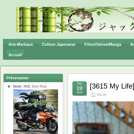
神龍
Shin-
Ryū
Arts-Martiaux
Culture Japonaise
Films/Séries/Manga
Ac
Accueil
Présentation
Sep
[3615 My Life
Nom:
神龍 Shin-Ryû
28
2025
MyLife