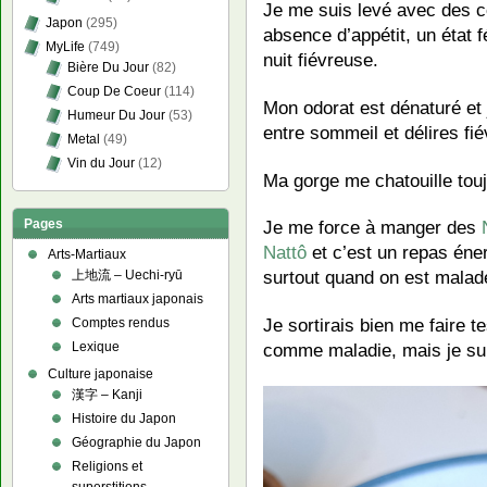
Je me suis levé avec des c
Japon
(295)
absence d’appétit, un état f
MyLife
(749)
nuit fiévreuse.
Bière Du Jour
(82)
Coup De Coeur
(114)
Mon odorat est dénaturé et 
Humeur Du Jour
(53)
entre sommeil et délires fié
Metal
(49)
Vin du Jour
(12)
Ma gorge me chatouille touj
Pages
Je me force à manger des
Nattô
et c’est un repas éne
Arts-Martiaux
surtout quand on est malad
上地流 – Uechi-ryū
Arts martiaux japonais
Je sortirais bien me faire t
Comptes rendus
Lexique
comme maladie, mais je suis
Culture japonaise
漢字 – Kanji
Histoire du Japon
Géographie du Japon
Religions et