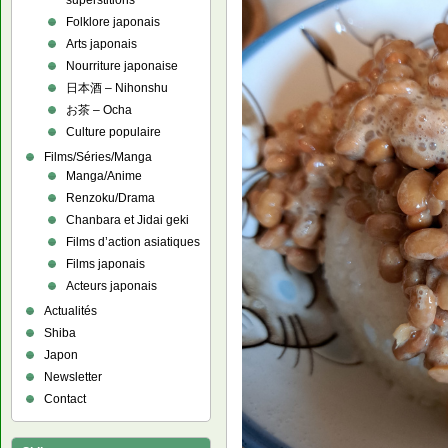
superstitions
Folklore japonais
Arts japonais
Nourriture japonaise
日本酒 – Nihonshu
お茶 – Ocha
Culture populaire
Films/Séries/Manga
Manga/Anime
Renzoku/Drama
Chanbara et Jidai geki
Films d’action asiatiques
Films japonais
Acteurs japonais
Actualités
Shiba
Japon
Newsletter
Contact