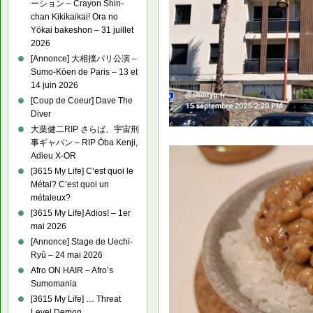
ーション – Crayon Shin-
chan Kikikaikai! Ora no
Yōkai bakeshon – 31 juillet
2026
[Annonce] 大相撲パリ公演 –
Sumo-Kōen de Paris – 13 et
14 juin 2026
[Coup de Coeur] Dave The
Diver
大葉健二RIP さらば、宇宙刑
事ギャバン – RIP Ōba Kenji,
Adieu X-OR
[3615 My Life] C’est quoi le
Métal? C’est quoi un
métaleux?
[3615 My Life] Adios! – 1er
mai 2026
[Annonce] Stage de Uechi-
Ryû – 24 mai 2026
Afro ON HAIR – Afro’s
Sumomania
[3615 My Life] … Threat
Level Demon