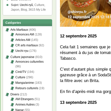
Sujet:
Uechi-ryû
, Culture,
Japon, Blog, 3615 My Life
Catégories
Arts Martiaux
(406)
Annonces AM
(128)
12 septembre 2025
Articles AM
(145)
CR arts martiaux
(92)
Cela fait 1 semaines que j
Uechi-ryu
(176)
résument à du jus de tomat
Culture japonaise
(810)
Tabasco.
Annonces culturelles
(96)
C’est d’autant plus simple q
Ciné/TV
(194)
gazeuse grâce à un SodaStr
Culture
(296)
la filtre avec un Brita.
Manga/anime
(183)
Retours culturels
(19)
En fin d’après-midi ma gor
Divers
(212)
AM Etrangers
(51)
13 septembre 2025
Animes Autres
(3)
Nanar
(55)