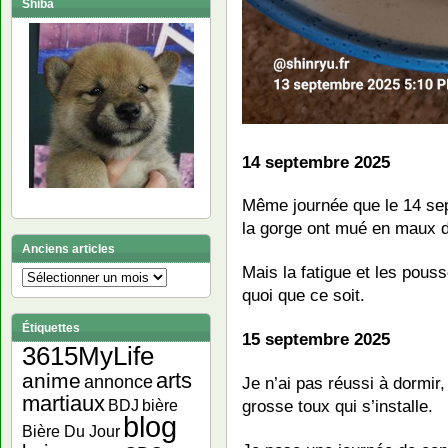
Shiba
14 septembre 2025
Même journée que le 14 sep
la gorge ont mué en maux d
Anciens articles
Mais la fatigue et les pous
Anciens
quoi que ce soit.
articles
Étiquettes
15 septembre 2025
3615MyLife
arts
anime
annonce
Je n’ai pas réussi à dormir,
martiaux
bière
grosse toux qui s’installe.
BDJ
blog
Bière Du Jour