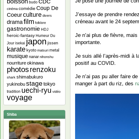
Je pose une journée de co
boisson
CDC
budo
Coup De
comédie
cinéma
J’essaye de prendre rende
culture
Coeur
divers
film
créneau avant le 24 septemb
drama
folklore
gastronomie
HDJ
Je n’ai plus de fièvre, mais 
heroic-fantasy
Humeur Du
japon
importante.
jissen
Jour
isekai
karate
kyoto
metal
matsuri
Je suis allé l’après-midi à 
musique
nanar
nihonshu
positif au COVID.
nourriture
okinawa
photos
renzoku
Je n’ai pas pu aller faire d
shimabukuro
shark
stage
manger à part du riz, des
n
yukinobu
tokyo
uechi-ryu
tradition
vidéo
voyage
Shiba