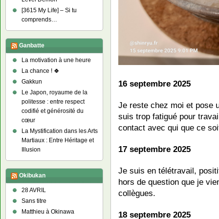
[3615 My Life] – Si tu
comprends…
Ganbatte
La motivation à une heure
La chance ! 🍀
Gakkun
16 septembre 2025
Le Japon, royaume de la
politesse : entre respect
Je reste chez moi et pose u
codifié et générosité du
suis trop fatigué pour travai
cœur
contact avec qui que ce soi
La Mystification dans les Arts
Martiaux : Entre Héritage et
17 septembre 2025
Illusion
Je suis en télétravail, posit
Okibukan
hors de question que je vi
28 AVRIL
collègues.
Sans titre
Matthieu à Okinawa
18 septembre 2025