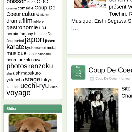
boisson
CDC
budo
présent V
Coup De
comédie
cinéma
Tōichirō 
culture
Coeur
divers
film
Musique: Eishi Segawa S
drama
folklore
gastronomie
[…]
HDJ
heroic-fantasy
Humeur Du
japon
jissen
Jour
isekai
karate
kyoto
metal
matsuri
musique
nanar
nihonshu
nourriture
okinawa
photos
renzoku
Déc
Coup De Coeur
10
shimabukuro
shark
2022
stage
Coup De Coeur
,
Humeur 
yukinobu
tokyo
uechi-ryu
tradition
vidéo
Site
voyage
Chai
Shiba