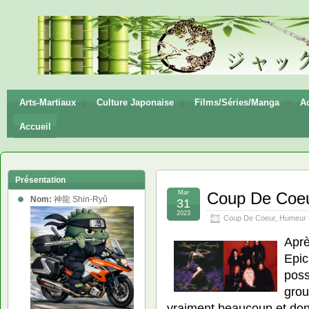
神龍
Shin-
Ryū
Arts-Martiaux
Culture Japonaise
Films/Séries/Manga
Ac
Accueil
Présentation
Mar
Coup De Coeur
Nom:
神龍 Shin-Ryû
31
2023
Coup De Coeur
,
Humeur 
Aprè
Epic
poss
grou
vraiment beaucoup et don