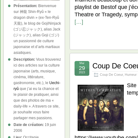
Présentation:
Bienvenue
playlist de Bestof que j’éc
sur 神龍 Shin-Ryû « le
Theatre or Tragedy, sym
dragon divin » (ex-Ten-Ryû
[…]
天龍), le blog de GojiNinjack
(ゴジ忍ジャック), alias Jack
(ジャック), alias Goji (ゴジ)
un passionné de culture
japonaise et d’arts martiaux
asiatiques.
Description:
Vous trouverez
Mar
Coup De Coeur
ici des articles sur la culture
29
japonaise (arts, musique,
2023
Coup De Coeur
,
Humeur 
cinéma, littérature,
gastronomie, etc.), le
Uechi-
Site
ryû
que j’ai eu la chance et
temp
le plaisir de pratiquer, ainsi
que des photos de ma «
daily-life ». A travers ce site,
je souhaite vous faire
partager mes passions.
Date de création:
19 juin
2006
https://www.youtube.com
Lieu:
Occitanie