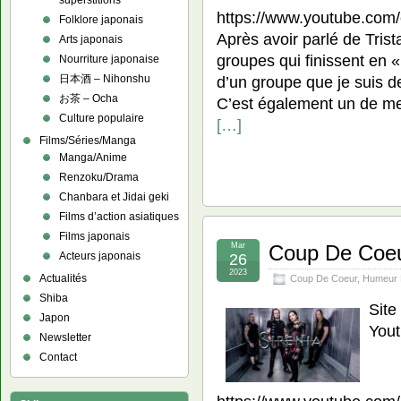
superstitions
https://www.youtube.co
Folklore japonais
Après avoir parlé de Trist
Arts japonais
groupes qui finissent en « 
Nourriture japonaise
日本酒 – Nihonshu
d’un groupe que je suis d
お茶 – Ocha
C’est également un de me
Culture populaire
[…]
Films/Séries/Manga
Manga/Anime
Renzoku/Drama
Chanbara et Jidai geki
Films d’action asiatiques
Films japonais
Mar
Coup De Coeur
Acteurs japonais
26
2023
Actualités
Coup De Coeur
,
Humeur 
Shiba
Site
Japon
Yout
Newsletter
Contact