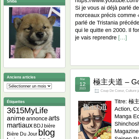
https://www.youtube.co
Shiba
Si je vous ai déjà parlé de
morceaux précis comme « 
parlé de Tristania précé
qui le quitte en 2000. Il f
je vais reprendre
[…]
Anciens articles
Mar
極主夫道 – Gok
12
Anciens
2023
Coup De Coeur
,
Culture 
articles
Titre: 極
Étiquettes
Action, C
3615MyLife
Manga Ecr
arts
anime
annonce
Shinchosh
martiaux
bière
BDJ
blog
Magazine
Bière Du Jour
Seinen Par