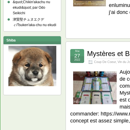
&quot;Chikin'akachu nu
enluminu
ekudi&quot; par Odo
j’ai don
Seikichi
津賢堅チュヌエクデ
ィ/Tsuken'aka-chu nu ekudi
Shiba
Mai
Mystères et B
27
2022
Coup De Coeur
,
Vin du J
Aujo
de c
comm
Myst
est 
mais
commander: https://www.m
concept est assez simple, i