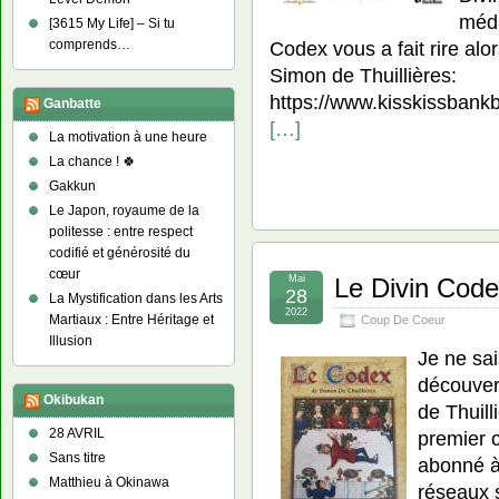
médi
[3615 My Life] – Si tu
comprends…
Codex vous a fait rire al
Simon de Thuillières:
https://www.kisskissbankb
Ganbatte
[…]
La motivation à une heure
La chance ! 🍀
Gakkun
Le Japon, royaume de la
politesse : entre respect
codifié et générosité du
cœur
Mai
Le Divin Code
28
La Mystification dans les Arts
2022
Martiaux : Entre Héritage et
Coup De Coeur
Illusion
Je ne sai
découver
Okibukan
de Thuilli
28 AVRIL
premier c
Sans titre
abonné à
Matthieu à Okinawa
réseaux s