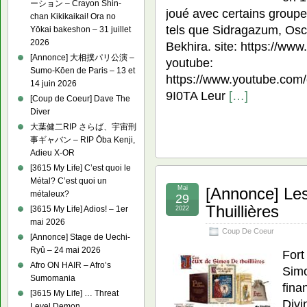
ーション – Crayon Shin-
joué avec certains groupe
chan Kikikaikai! Ora no
tels que Sidragazum, Os
Yōkai bakeshon – 31 juillet
2026
Bekhira. site: https://ww
[Annonce] 大相撲パリ公演 –
youtube:
Sumo-Kōen de Paris – 13 et
https://www.youtube.co
14 juin 2026
9I0TA Leur
[…]
[Coup de Coeur] Dave The
Diver
大葉健二RIP さらば、宇宙刑
事ギャバン – RIP Ōba Kenji,
Adieu X-OR
[3615 My Life] C’est quoi le
Métal? C’est quoi un
Mai
[Annonce] Le
métaleux?
29
Thuillières
[3615 My Life] Adios! – 1er
2022
mai 2026
Coup De Coeur
[Annonce] Stage de Uechi-
Ryû – 24 mai 2026
Fort
Afro ON HAIR – Afro’s
Simo
Sumomania
fina
[3615 My Life] … Threat
Divi
Level Demon