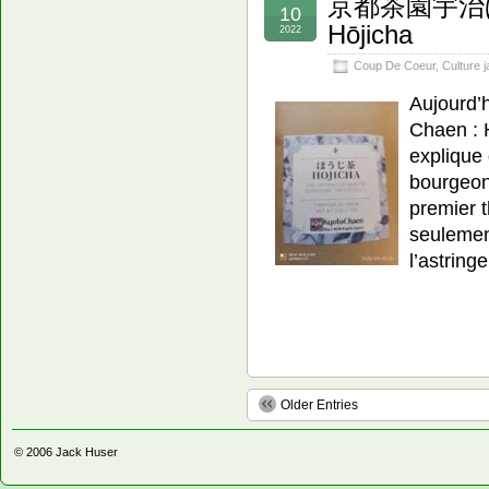
京都茶園宇治ほうじ
10
Hōjicha
2022
Coup De Coeur
,
Culture 
Aujourd’h
Chaen : H
explique 
bourgeon
premier t
seulemen
l’astrin
Older Entries
© 2006
Jack Huser