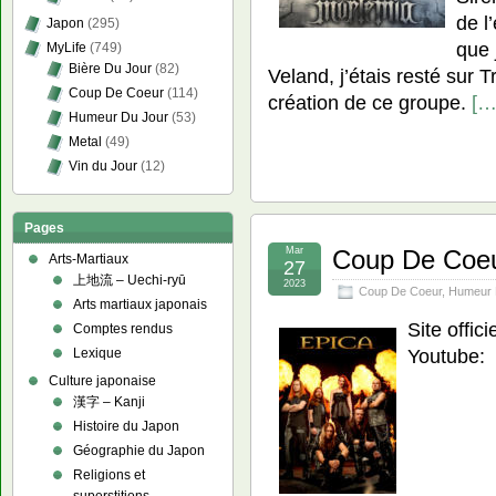
de l
Japon
(295)
que 
MyLife
(749)
Bière Du Jour
(82)
Veland, j’étais resté sur Tr
Coup De Coeur
(114)
création de ce groupe.
[…
Humeur Du Jour
(53)
Metal
(49)
Vin du Jour
(12)
Pages
Mar
Coup De Coeu
Arts-Martiaux
27
上地流 – Uechi-ryū
2023
Coup De Coeur
,
Humeur 
Arts martiaux japonais
Site offic
Comptes rendus
Youtube:
Lexique
Culture japonaise
漢字 – Kanji
Histoire du Japon
Géographie du Japon
Religions et