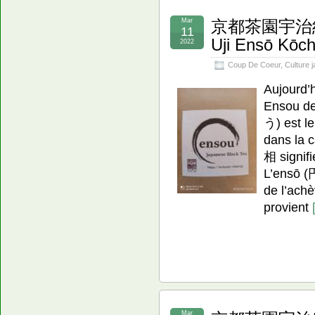
Mar
京都茶園宇治紅茶
11
Uji Ensō Kōc
2022
Coup De Coeur
,
Culture 
Aujourd’h
Ensou d
う) est le
dans la c
相 signif
L’ensō (
de l’ach
provient
Mar