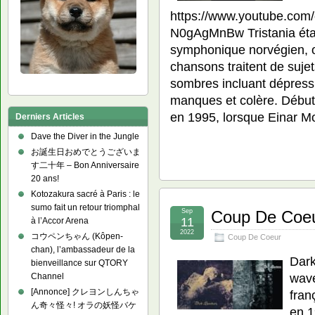
https://www.youtube.co
N0gAgMnBw Tristania étai
symphonique norvégien, o
chansons traitent de suje
sombres incluant dépressi
manques et colère. Début
en 1995, lorsque Einar Mo
Derniers Articles
Dave the Diver in the Jungle
お誕生日おめでとうございま
す二十年 – Bon Anniversaire
20 ans!
Kotozakura sacré à Paris : le
sumo fait un retour triomphal
Sep
Coup De Coeu
11
à l’Accor Arena
2022
コウペンちゃん (Kôpen-
Coup De Coeur
chan), l’ambassadeur de la
Dark
bienveillance sur QTORY
wave
Channel
[Annonce] クレヨンしんちゃ
fran
ん奇々怪々! オラの妖怪バケ
en 1