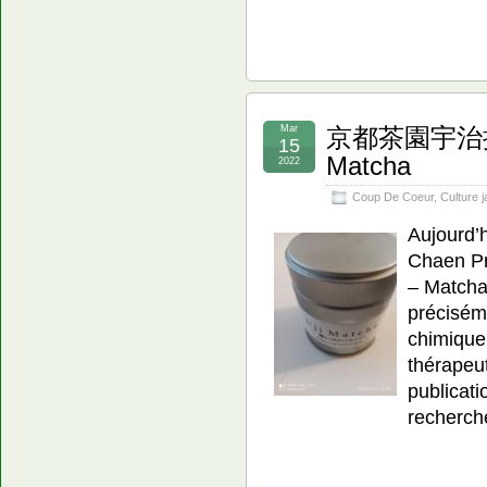
Mar
京都茶園宇治抹茶 
15
Matcha
2022
Coup De Coeur
,
Culture 
Aujourd’h
Chaen Pré
– Matcha 
préciséme
chimique
thérapeu
publicati
recherch