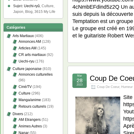
4cNmbEFdind5z2Q Un autr
Sujet:
Uechi-ryû
, Culture,
Japon, Blog, 3615 My Life
suis depuis la découverte
Temptation est un groupe
Le groupe est créé en 19
Catégories
et le guitariste Robert W
Arts Martiaux
(406)
Annonces AM
(128)
Articles AM
(145)
CR arts martiaux
(92)
Uechi-ryu
(176)
Culture japonaise
(810)
Annonces culturelles
Mar
Coup De Coeu
28
(96)
2023
Ciné/TV
(194)
Coup De Coeur
,
Humeur 
Culture
(296)
Sit
Manga/anime
(183)
http
Retours culturels
(19)
Yout
Divers
(212)
htt
AM Etrangers
(51)
Aprè
Animes Autres
(3)
Sire
Nanar
(55)