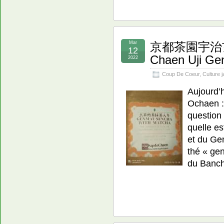
Mar
京都茶園宇治玄
12
Chaen Uji Ge
2022
Coup De Coeur
,
Culture 
Aujourd’h
Ochaen :
question 
quelle es
et du Ge
thé « ge
du Banc