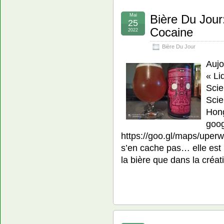
Mai
Bière Du Jour:
25
Cocaine
2022
Bière Du Jour
Aujo
« Li
Scie
Scie
Hong
goog
https://goo.gl/maps/upe
s’en cache pas… elle est 
la bière que dans la créa