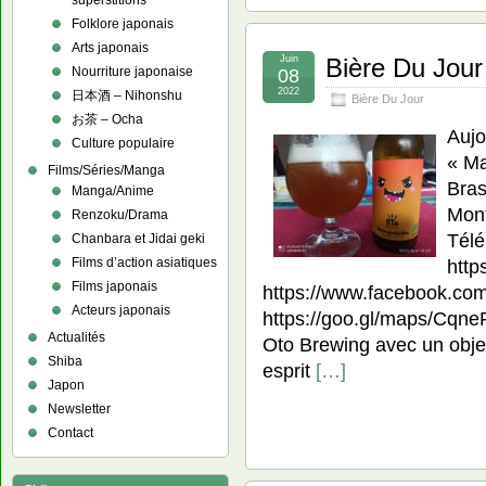
superstitions
Folklore japonais
Arts japonais
Juin
Bière Du Jour
Nourriture japonaise
08
2022
日本酒 – Nihonshu
Bière Du Jour
お茶 – Ocha
Aujo
Culture populaire
« Ma
Films/Séries/Manga
Bras
Manga/Anime
Mont
Renzoku/Drama
Télé
Chanbara et Jidai geki
Films d’action asiatiques
http
Films japonais
https://www.facebook.co
Acteurs japonais
https://goo.gl/maps/Cq
Actualités
Oto Brewing avec un objec
Shiba
esprit
[…]
Japon
Newsletter
Contact