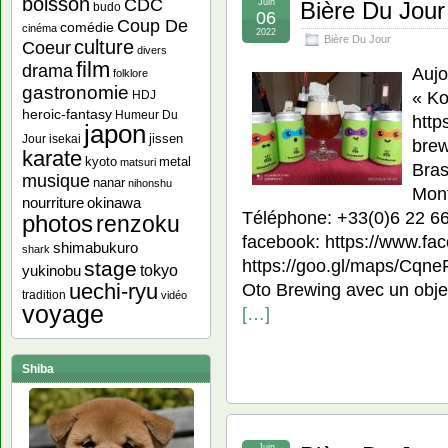
boisson
CDC
Juin
Bière Du Jou
budo
06
Coup De
comédie
cinéma
2022
Bière Du Jour
culture
Coeur
divers
film
drama
Aujo
folklore
gastronomie
« Ko
HDJ
heroic-fantasy
Humeur Du
https
japon
jissen
Jour
isekai
brew
karate
kyoto
metal
matsuri
Bras
musique
nanar
nihonshu
Mont
nourriture
okinawa
Téléphone: +33(0)6 22 66 
photos
renzoku
facebook: https://www.f
shimabukuro
shark
https://goo.gl/maps/Cq
stage
yukinobu
tokyo
Oto Brewing avec un objec
uechi-ryu
tradition
vidéo
voyage
[…]
Shiba
Juin