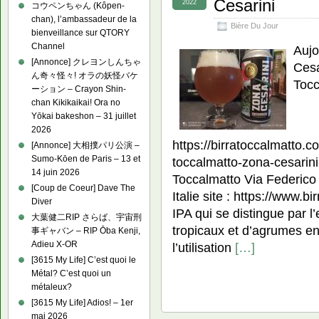
Cesarini
2022
コウペンちゃん (Kôpen-
chan), l’ambassadeur de la
Bière Du Jour
bienveillance sur QTORY
Channel
Aujo
[Annonce] クレヨンしんちゃ
Cesa
ん奇々怪々! オラの妖怪バケ
Tocc
ーション – Crayon Shin-
chan Kikikaikai! Ora no
Yōkai bakeshon – 31 juillet
2026
https://birratoccalmatto.c
[Annonce] 大相撲パリ公演 –
Sumo-Kōen de Paris – 13 et
toccalmatto-zona-cesarini
14 juin 2026
Toccalmatto Via Federico
[Coup de Coeur] Dave The
Italie site : https://www.
Diver
IPA qui se distingue par l
大葉健二RIP さらば、宇宙刑
tropicaux et d’agrumes en
事ギャバン – RIP Ōba Kenji,
Adieu X-OR
l’utilisation
[…]
[3615 My Life] C’est quoi le
Métal? C’est quoi un
métaleux?
[3615 My Life] Adios! – 1er
mai 2026