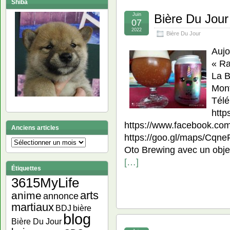
Shiba
Juin
Bière Du Jour
07
2022
Bière Du Jour
Aujo
« Ra
La B
Mont
Télé
http
https://www.facebook.co
Anciens articles
https://goo.gl/maps/Cq
Anciens
Oto Brewing avec un objec
articles
[…]
Étiquettes
3615MyLife
arts
anime
annonce
martiaux
bière
BDJ
blog
Bière Du Jour