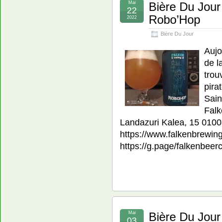
Mai
Bière Du Jour
22
Robo’Hop
2022
Bière Du Jour
Aujo
de l
trou
pira
Sain
Falk
Landazuri Kalea, 15 0100
https://www.falkenbrewin
https://g.page/falkenbee
Mai
Bière Du Jour
03