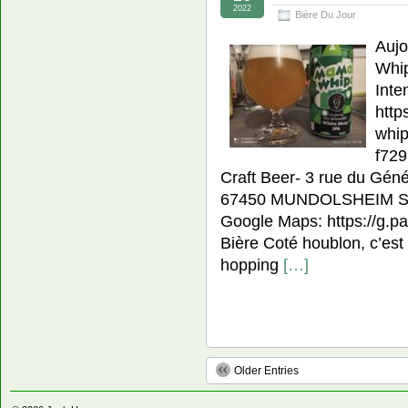
2022
Bière Du Jour
Aujo
Whip
Inte
http
whip
f729
Craft Beer- 3 rue du Gén
67450 MUNDOLSHEIM Site:
Google Maps: https://g.p
Bière Coté houblon, c’est l
hopping
[…]
Older Entries