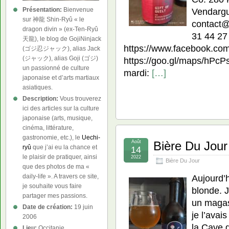
Présentation:
Bienvenue
Vendargu
sur 神龍 Shin-Ryû « le
contact@
dragon divin » (ex-Ten-Ryû
31 44 27 
天龍), le blog de GojiNinjack
https://www.facebook.co
(ゴジ忍ジャック), alias Jack
(ジャック), alias Goji (ゴジ)
https://goo.gl/maps/hP
un passionné de culture
mardi:
[…]
japonaise et d’arts martiaux
asiatiques.
Description:
Vous trouverez
ici des articles sur la culture
japonaise (arts, musique,
cinéma, littérature,
gastronomie, etc.), le
Uechi-
Août
Bière Du Jour
ryû
que j’ai eu la chance et
14
le plaisir de pratiquer, ainsi
2022
Bière Du Jour
que des photos de ma «
Aujourd’h
daily-life ». A travers ce site,
je souhaite vous faire
blonde. 
partager mes passions.
un magasi
Date de création:
19 juin
je l’avai
2006
la Cave 
Lieu:
Occitanie