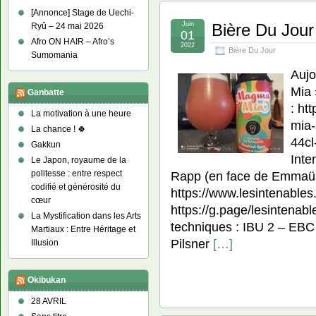
[Annonce] Stage de Uechi-
Juin
Bière Du Jou
Ryû – 24 mai 2026
01
Afro ON HAIR – Afro’s
2022
Bière Du Jour
Sumomania
Aujo
Mia 
Ganbatte
: ht
La motivation à une heure
mia-
La chance ! 🍀
44cl
Gakkun
Inte
Le Japon, royaume de la
politesse : entre respect
Rapp (en face de Emma
codifié et générosité du
https://www.lesintenable
cœur
https://g.page/lesintenab
La Mystification dans les Arts
techniques : IBU 2 – EBC 
Martiaux : Entre Héritage et
Pilsner
[…]
Illusion
Okibukan
28 AVRIL