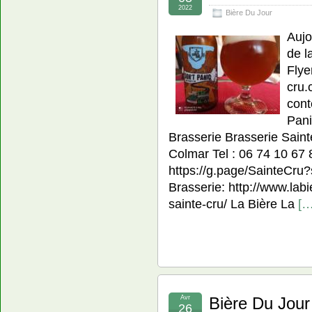
2022
Bière Du Jour
Aujo
de l
Flye
cru.
cont
Pani
Brasserie Brasserie Sain
Colmar Tel : 06 74 10 67
https://g.page/SainteCru?
Brasserie: http://www.lab
sainte-cru/ La Bière La
[…
Avr
Bière Du Jou
26