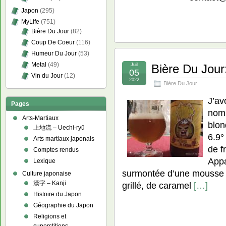
Japon
(295)
MyLife
(751)
Bière Du Jour
(82)
Coup De Coeur
(116)
Humeur Du Jour
(53)
Metal
(49)
Juil
Bière Du Jour
05
Vin du Jour
(12)
2022
Bière Du Jour
J’av
Pages
nom…
Arts-Martiaux
blon
上地流 – Uechi-ryū
6.9°
Arts martiaux japonais
de f
Comptes rendus
Appa
Lexique
surmontée d’une mousse 
Culture japonaise
漢字 – Kanji
grillé, de caramel
[…]
Histoire du Japon
Géographie du Japon
Religions et