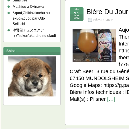
Sans titre
Matthieu à Okinawa
Mai
Bière Du Jour
31
&quot;Chikin'akachu nu
2022
ekudi&quot; par Odo
Bière Du Jour
Seikichi
Aujo
津賢堅チュヌエクデ
Ther
ィ/Tsuken'aka-chu nu ekudi
Inte
http
Shiba
ther
f775
Craft Beer- 3 rue du Gén
67450 MUNDOLSHEIM Site:
Google Maps: https://g.p
Bière Infos techniques : 
Malt(s) : Pilsner
[…]