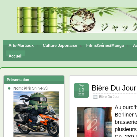
神龍
Shin-
Ryū
Arts-Martiaux
Culture Japonaise
Films/Séries/Manga
Ac
Accueil
Présentation
Sep
Bière Du Jour 
Nom:
神龍 Shin-Ryû
12
2022
Bière Du Jour
Aujourd’h
Berliner 
brasserie
plusieurs
Co. 280 