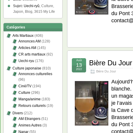
Brasseri
Sujet:
Uechi-ryû
, Culture,
Japon, Blog, 3615 My Life
du Pont 
contact@l
Catégories
Arts Martiaux
(406)
Annonces AM
(128)
Articles AM
(145)
CR arts martiaux
(92)
Août
Bière Du Jour
Uechi-ryu
(176)
13
Culture japonaise
(810)
2022
Bière Du Jour
Annonces culturelles
(96)
Aujourd’h
Ciné/TV
(194)
blanche.
Culture
(296)
un magasi
Manga/anime
(183)
je l’avai
Retours culturels
(19)
la Cave 
Divers
(212)
Brasseri
AM Etrangers
(51)
du Pont 
Animes Autres
(3)
contact@l
Nanar
(55)