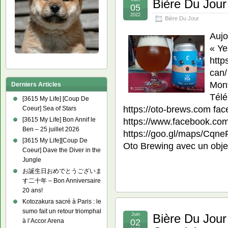
Bière Du Jour
05
2022
Bière Du Jour
Aujo
« Ye
http
can/
Mont
Derniers Articles
Télé
[3615 My Life] [Coup De
https://oto-brews.com fac
Coeur] Sea of Stars
[3615 My Life] Bon Annif le
https://www.facebook.co
Ben – 25 juillet 2026
https://goo.gl/maps/Cq
[3615 My Life][Coup De
Oto Brewing avec un objec
Coeur] Dave the Diver in the
Jungle
お誕生日おめでとうございま
す二十年 – Bon Anniversaire
20 ans!
Kotozakura sacré à Paris : le
sumo fait un retour triomphal
Juin
Bière Du Jour
à l’Accor Arena
02